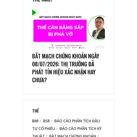
BẮT MẠCH CHỨNG KHOÁN NGÀY
08/07/2026: THỊ TRƯỜNG ĐÃ
PHÁT TÍN HIỆU XÁC NHẬN HAY
CHƯA?
THẺ
BMI
BSR
BÁO CÁO PHÂN TÍCH ĐẦU
TƯ CỔ PHIẾU
BÁO CÁO PHÂN TÍCH KỸ
THUẬT
BẮT MẠCH CHỨNG KHOÁN