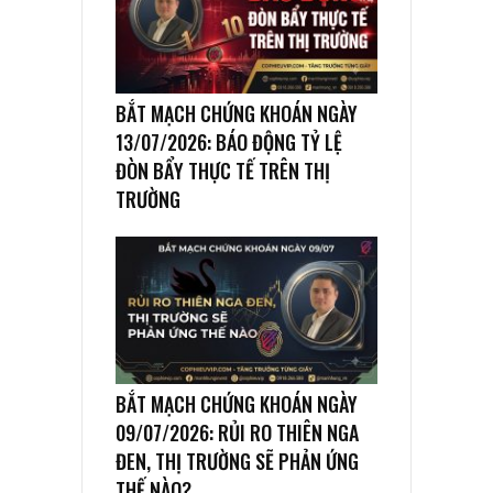
BẮT MẠCH CHỨNG KHOÁN NGÀY
13/07/2026: BÁO ĐỘNG TỶ LỆ
ĐÒN BẨY THỰC TẾ TRÊN THỊ
TRƯỜNG
BẮT MẠCH CHỨNG KHOÁN NGÀY
09/07/2026: RỦI RO THIÊN NGA
ĐEN, THỊ TRƯỜNG SẼ PHẢN ỨNG
THẾ NÀO?