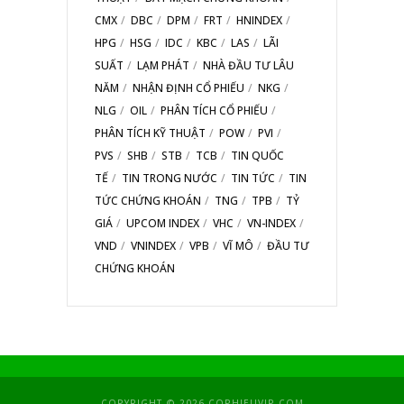
CMX
DBC
DPM
FRT
HNINDEX
HPG
HSG
IDC
KBC
LAS
LÃI
SUẤT
LẠM PHÁT
NHÀ ĐẦU TƯ LÂU
NĂM
NHẬN ĐỊNH CỔ PHIẾU
NKG
NLG
OIL
PHÂN TÍCH CỔ PHIẾU
PHÂN TÍCH KỸ THUẬT
POW
PVI
PVS
SHB
STB
TCB
TIN QUỐC
TẾ
TIN TRONG NƯỚC
TIN TỨC
TIN
TỨC CHỨNG KHOÁN
TNG
TPB
TỶ
GIÁ
UPCOM INDEX
VHC
VN-INDEX
VND
VNINDEX
VPB
VĨ MÔ
ĐẦU TƯ
CHỨNG KHOÁN
COPYRIGHT © 2026 COPHIEUVIP.COM