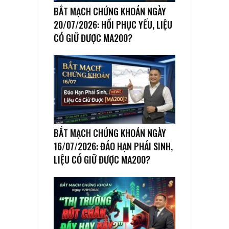
BẮT MẠCH CHỨNG KHOÁN NGÀY
20/07/2026: HỒI PHỤC YẾU, LIỆU
CÓ GIỮ ĐƯỢC MA200?
BẮT MẠCH CHỨNG KHOÁN NGÀY
16/07/2026: ĐÁO HẠN PHÁI SINH,
LIỆU CÓ GIỮ ĐƯỢC MA200?