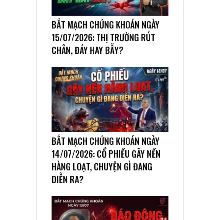
BẮT MẠCH CHỨNG KHOÁN NGÀY
15/07/2026: THỊ TRƯỜNG RÚT
CHÂN, ĐÁY HAY BẪY?
BẮT MẠCH CHỨNG KHOÁN NGÀY
14/07/2026: CỔ PHIẾU GÃY NỀN
HÀNG LOẠT, CHUYỆN GÌ ĐANG
DIỄN RA?