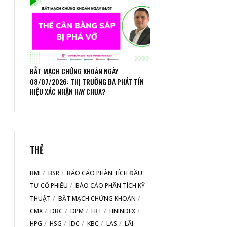
BẮT MẠCH CHỨNG KHOÁN NGÀY
08/07/2026: THỊ TRƯỜNG ĐÃ PHÁT TÍN
HIỆU XÁC NHẬN HAY CHƯA?
THẺ
BMI
BSR
BÁO CÁO PHÂN TÍCH ĐẦU
TƯ CỔ PHIẾU
BÁO CÁO PHÂN TÍCH KỸ
THUẬT
BẮT MẠCH CHỨNG KHOÁN
CMX
DBC
DPM
FRT
HNINDEX
HPG
HSG
IDC
KBC
LAS
LÃI