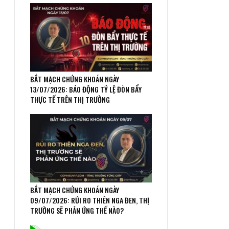
BẮT MẠCH CHỨNG KHOÁN NGÀY
13/07/2026: BÁO ĐỘNG TỶ LỆ ĐÒN BẨY
THỰC TẾ TRÊN THỊ TRƯỜNG
BẮT MẠCH CHỨNG KHOÁN NGÀY
09/07/2026: RỦI RO THIÊN NGA ĐEN, THỊ
TRƯỜNG SẼ PHẢN ỨNG THẾ NÀO?