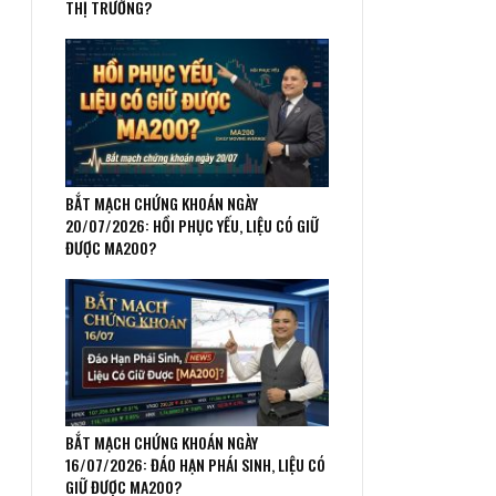
THỊ TRƯỜNG?
BẮT MẠCH CHỨNG KHOÁN NGÀY
20/07/2026: HỒI PHỤC YẾU, LIỆU CÓ GIỮ
ĐƯỢC MA200?
BẮT MẠCH CHỨNG KHOÁN NGÀY
16/07/2026: ĐÁO HẠN PHÁI SINH, LIỆU CÓ
GIỮ ĐƯỢC MA200?