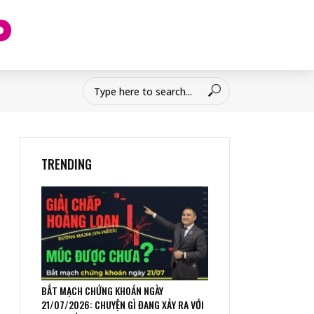
TRENDING
BẮT MẠCH CHỨNG KHOÁN NGÀY
21/07/2026: CHUYỆN GÌ ĐANG XẢY RA VỚI