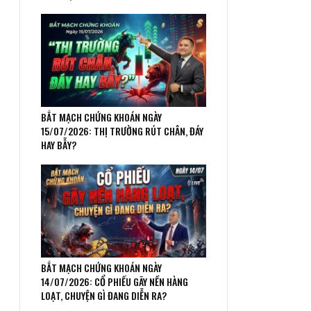
BẮT MẠCH CHỨNG KHOÁN NGÀY
15/07/2026: THỊ TRƯỜNG RÚT CHÂN, ĐÁY
HAY BẪY?
BẮT MẠCH CHỨNG KHOÁN NGÀY
14/07/2026: CỔ PHIẾU GÃY NỀN HÀNG
LOẠT, CHUYỆN GÌ ĐANG DIỄN RA?