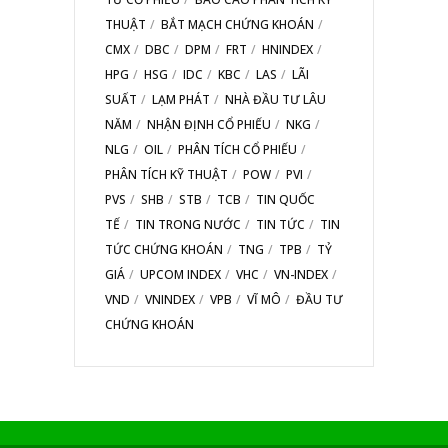
THUẬT
BẮT MẠCH CHỨNG KHOÁN
CMX
DBC
DPM
FRT
HNINDEX
HPG
HSG
IDC
KBC
LAS
LÃI
SUẤT
LẠM PHÁT
NHÀ ĐẦU TƯ LÂU
NĂM
NHẬN ĐỊNH CỔ PHIẾU
NKG
NLG
OIL
PHÂN TÍCH CỔ PHIẾU
PHÂN TÍCH KỸ THUẬT
POW
PVI
PVS
SHB
STB
TCB
TIN QUỐC
TẾ
TIN TRONG NƯỚC
TIN TỨC
TIN
TỨC CHỨNG KHOÁN
TNG
TPB
TỶ
GIÁ
UPCOM INDEX
VHC
VN-INDEX
VND
VNINDEX
VPB
VĨ MÔ
ĐẦU TƯ
CHỨNG KHOÁN