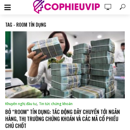
TAG - ROOM TÍN DỤNG
,
Khuyến nghị đầu tư
Tin tức chứng khoán
BỎ “ROOM” TÍN DỤNG: TÁC ĐỘNG DÂY CHUYỀN TỚI NGÂN
HÀNG, THỊ TRƯỜNG CHỨNG KHOÁN VÀ CÁC MÃ CỔ PHIẾU
CHỦ CHỐT