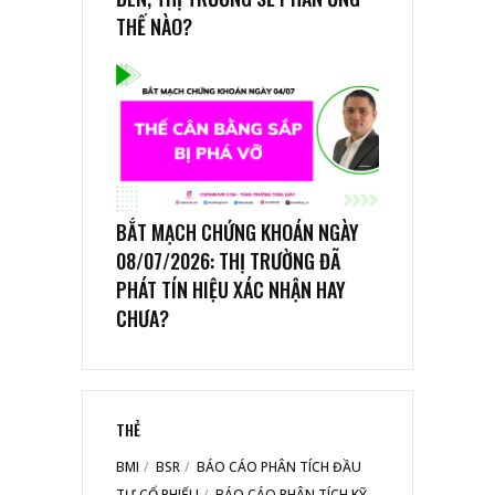
THẾ NÀO?
BẮT MẠCH CHỨNG KHOÁN NGÀY
08/07/2026: THỊ TRƯỜNG ĐÃ
PHÁT TÍN HIỆU XÁC NHẬN HAY
CHƯA?
THẺ
BMI
BSR
BÁO CÁO PHÂN TÍCH ĐẦU
TƯ CỔ PHIẾU
BÁO CÁO PHÂN TÍCH KỸ