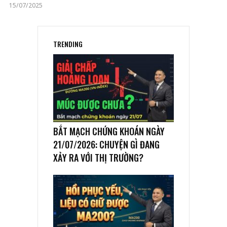
15/07/2025
TRENDING
BẮT MẠCH CHỨNG KHOÁN NGÀY
21/07/2026: CHUYỆN GÌ ĐANG
XẢY RA VỚI THỊ TRƯỜNG?