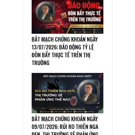
BẮT MẠCH CHỨNG KHOÁN NGÀY
13/07/2026: BÁO ĐỘNG TỶ LỆ
ĐÒN BẨY THỰC TẾ TRÊN THỊ
TRƯỜNG
BẮT MẠCH CHỨNG KHOÁN NGÀY
09/07/2026: RỦI RO THIÊN NGA
ĐEN, THỊ TRƯỜNG SẼ PHẢN ỨNG