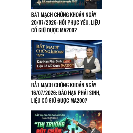
BẮT MẠCH CHỨNG KHOÁN NGÀY
20/07/2026: HỒI PHỤC YẾU, LIỆU
CÓ GIỮ ĐƯỢC MA200?
BẮT MẠCH CHỨNG KHOÁN NGÀY
16/07/2026: ĐÁO HẠN PHÁI SINH,
LIỆU CÓ GIỮ ĐƯỢC MA200?