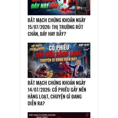
BẮT MẠCH CHỨNG KHOÁN NGÀY
15/07/2026: THỊ TRƯỜNG RÚT
CHÂN, ĐÁY HAY BẪY?
BẮT MẠCH CHỨNG KHOÁN NGÀY
14/07/2026: CỔ PHIẾU GÃY NỀN
HÀNG LOẠT, CHUYỆN GÌ ĐANG
DIỄN RA?