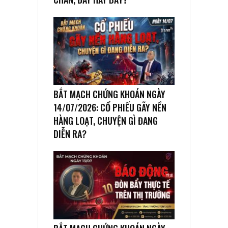
BẮT MẠCH CHỨNG KHOÁN NGÀY
14/07/2026: CỔ PHIẾU GÃY NỀN
HÀNG LOẠT, CHUYỆN GÌ ĐANG
DIỄN RA?