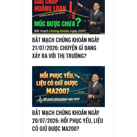
BẮT MẠCH CHỨNG KHOÁN NGÀY
21/07/2026: CHUYỆN GÌ ĐANG
XẢY RA VỚI THỊ TRƯỜNG?
BẮT MẠCH CHỨNG KHOÁN NGÀY
20/07/2026: HỒI PHỤC YẾU, LIỆU
CÓ GIỮ ĐƯỢC MA200?