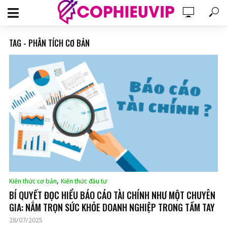
TAG - PHÂN TÍCH CƠ BẢN
,
Kiến thức cơ bản
Kiến thức đầu tư
BÍ QUYẾT ĐỌC HIỂU BÁO CÁO TÀI CHÍNH NHƯ MỘT CHUYÊN
GIA: NẮM TRỌN SỨC KHỎE DOANH NGHIỆP TRONG TẦM TAY
28/07/2025