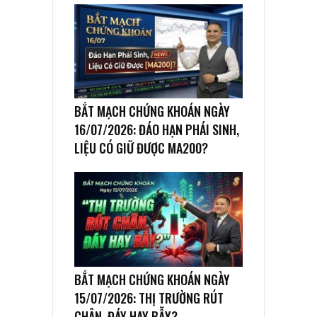
BẮT MẠCH CHỨNG KHOÁN NGÀY
16/07/2026: ĐÁO HẠN PHÁI SINH,
LIỆU CÓ GIỮ ĐƯỢC MA200?
BẮT MẠCH CHỨNG KHOÁN NGÀY
15/07/2026: THỊ TRƯỜNG RÚT
CHÂN, ĐÁY HAY BẪY?