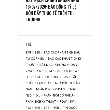
BẮT MẠCH CHỨNG KHOÁN NGÀY
13/07/2026: BÁO ĐỘNG TỶ LỆ
ĐÒN BẨY THỰC TẾ TRÊN THỊ
TRƯỜNG
THẺ
BMI
BSR
BÁO CÁO PHÂN TÍCH ĐẦU
TƯ CỔ PHIẾU
BÁO CÁO PHÂN TÍCH KỸ
THUẬT
BẮT MẠCH CHỨNG KHOÁN
CMX
DBC
DPM
FRT
HNINDEX
HPG
HSG
IDC
KBC
LAS
LÃI
SUẤT
LẠM PHÁT
NHÀ ĐẦU TƯ LÂU
NĂM
NHẬN ĐỊNH CỔ PHIẾU
NKG
NLG
OIL
PHÂN TÍCH CỔ PHIẾU
PHÂN TÍCH KỸ THUẬT
POW
PVI
PVS
SHB
STB
TCB
TIN QUỐC