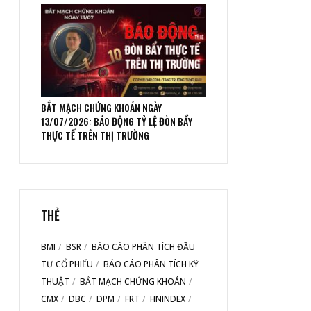
BẮT MẠCH CHỨNG KHOÁN NGÀY
13/07/2026: BÁO ĐỘNG TỶ LỆ ĐÒN BẨY
THỰC TẾ TRÊN THỊ TRƯỜNG
THẺ
BMI
BSR
BÁO CÁO PHÂN TÍCH ĐẦU
TƯ CỔ PHIẾU
BÁO CÁO PHÂN TÍCH KỸ
THUẬT
BẮT MẠCH CHỨNG KHOÁN
CMX
DBC
DPM
FRT
HNINDEX