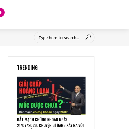
TRENDING
BẮT MẠCH CHỨNG KHOÁN NGÀY
21/07/2026: CHUYỆN GÌ ĐANG XẢY RA VỚI