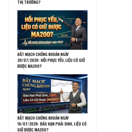
THỊ TRƯỜNG?
BẮT MẠCH CHỨNG KHOÁN NGÀY
20/07/2026: HỒI PHỤC YẾU, LIỆU CÓ GIỮ
ĐƯỢC MA200?
BẮT MẠCH CHỨNG KHOÁN NGÀY
16/07/2026: ĐÁO HẠN PHÁI SINH, LIỆU CÓ
GIỮ ĐƯỢC MA200?