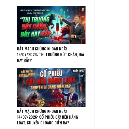
BẮT MẠCH CHỨNG KHOÁN NGÀY
15/07/2026: THỊ TRƯỜNG RÚT CHÂN, ĐÁY
HAY BẪY?
BẮT MẠCH CHỨNG KHOÁN NGÀY
14/07/2026: CỔ PHIẾU GÃY NỀN HÀNG
LOẠT, CHUYỆN GÌ ĐANG DIỄN RA?