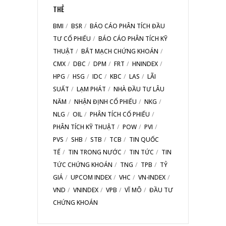
THẺ
BMI
BSR
BÁO CÁO PHÂN TÍCH ĐẦU
TƯ CỔ PHIẾU
BÁO CÁO PHÂN TÍCH KỸ
THUẬT
BẮT MẠCH CHỨNG KHOÁN
CMX
DBC
DPM
FRT
HNINDEX
HPG
HSG
IDC
KBC
LAS
LÃI
SUẤT
LẠM PHÁT
NHÀ ĐẦU TƯ LÂU
NĂM
NHẬN ĐỊNH CỔ PHIẾU
NKG
NLG
OIL
PHÂN TÍCH CỔ PHIẾU
PHÂN TÍCH KỸ THUẬT
POW
PVI
PVS
SHB
STB
TCB
TIN QUỐC
TẾ
TIN TRONG NƯỚC
TIN TỨC
TIN
TỨC CHỨNG KHOÁN
TNG
TPB
TỶ
GIÁ
UPCOM INDEX
VHC
VN-INDEX
VND
VNINDEX
VPB
VĨ MÔ
ĐẦU TƯ
CHỨNG KHOÁN