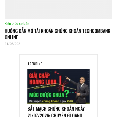
Kiến thức cơ bản
HƯỚNG DẪN MỞ TÀI KHOẢN CHỨNG KHOÁN TECHCOMBANK
ONLINE
31/08/2021
TRENDING
BẮT MẠCH CHỨNG KHOÁN NGÀY
21/07/2026: CHUYỆN GÌ ĐANG