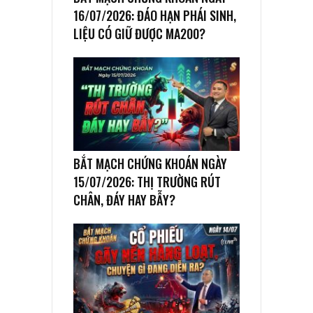
16/07/2026: ĐÁO HẠN PHÁI SINH,
LIỆU CÓ GIỮ ĐƯỢC MA200?
BẮT MẠCH CHỨNG KHOÁN NGÀY
15/07/2026: THỊ TRƯỜNG RÚT
CHÂN, ĐÁY HAY BẪY?