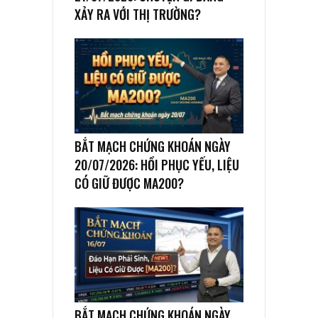
XẢY RA VỚI THỊ TRƯỜNG?
BẮT MẠCH CHỨNG KHOÁN NGÀY
20/07/2026: HỒI PHỤC YẾU, LIỆU
CÓ GIỮ ĐƯỢC MA200?
BẮT MẠCH CHỨNG KHOÁN NGÀY