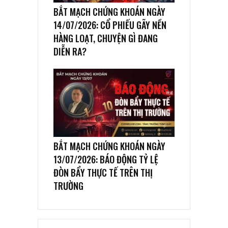
BẮT MẠCH CHỨNG KHOÁN NGÀY
14/07/2026: CỔ PHIẾU GÃY NỀN
HÀNG LOẠT, CHUYỆN GÌ ĐANG
DIỄN RA?
BẮT MẠCH CHỨNG KHOÁN NGÀY
13/07/2026: BÁO ĐỘNG TỶ LỆ
ĐÒN BẨY THỰC TẾ TRÊN THỊ
TRƯỜNG