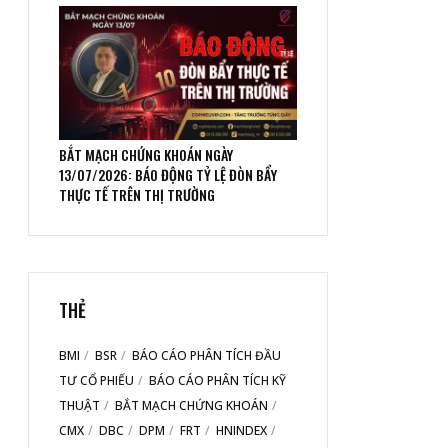
BẮT MẠCH CHỨNG KHOÁN NGÀY
13/07/2026: BÁO ĐỘNG TỶ LỆ ĐÒN BẨY
THỰC TẾ TRÊN THỊ TRƯỜNG
THẺ
BMI
BSR
BÁO CÁO PHÂN TÍCH ĐẦU
TƯ CỔ PHIẾU
BÁO CÁO PHÂN TÍCH KỸ
THUẬT
BẮT MẠCH CHỨNG KHOÁN
CMX
DBC
DPM
FRT
HNINDEX