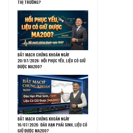
THỊ TRƯỜNG?
BẮT MẠCH CHỨNG KHOÁN NGÀY
20/07/2026: HỒI PHỤC YẾU, LIỆU CÓ GIỮ
ĐƯỢC MA200?
BẮT MẠCH CHỨNG KHOÁN NGÀY
16/07/2026: ĐÁO HẠN PHÁI SINH, LIỆU CÓ
GIỮ ĐƯỢC MA200?