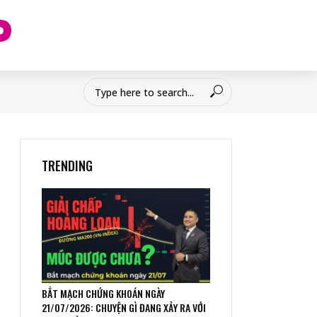
TRENDING
BẮT MẠCH CHỨNG KHOÁN NGÀY
21/07/2026: CHUYỆN GÌ ĐANG XẢY RA VỚI