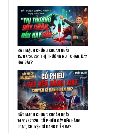
BẮT MẠCH CHỨNG KHOÁN NGÀY
15/07/2026: THỊ TRƯỜNG RÚT CHÂN, ĐÁY
HAY BẪY?
BẮT MẠCH CHỨNG KHOÁN NGÀY
14/07/2026: CỔ PHIẾU GÃY NỀN HÀNG
LOẠT, CHUYỆN GÌ ĐANG DIỄN RA?