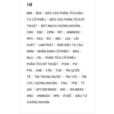
THẺ
BMI
BSR
BÁO CÁO PHÂN TÍCH ĐẦU
TƯ CỔ PHIẾU
BÁO CÁO PHÂN TÍCH KỸ
THUẬT
BẮT MẠCH CHỨNG KHOÁN
CMX
DBC
DPM
FRT
HNINDEX
HPG
HSG
IDC
KBC
LAS
LÃI
SUẤT
LẠM PHÁT
NHÀ ĐẦU TƯ LÂU
NĂM
NHẬN ĐỊNH CỔ PHIẾU
NKG
NLG
OIL
PHÂN TÍCH CỔ PHIẾU
PHÂN TÍCH KỸ THUẬT
POW
PVI
PVS
SHB
STB
TCB
TIN QUỐC
TẾ
TIN TRONG NƯỚC
TIN TỨC
TIN
TỨC CHỨNG KHOÁN
TNG
TPB
TỶ
GIÁ
UPCOM INDEX
VHC
VN-INDEX
VND
VNINDEX
VPB
VĨ MÔ
ĐẦU TƯ
CHỨNG KHOÁN