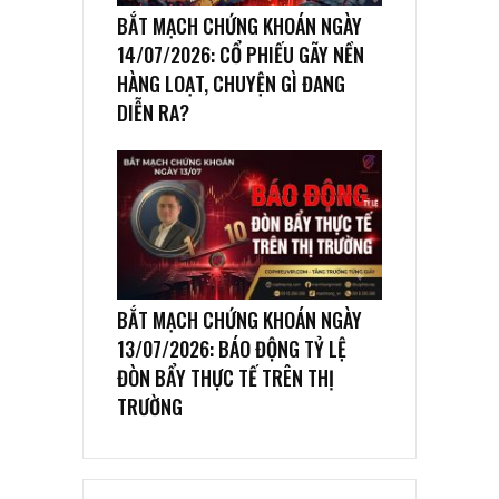
BẮT MẠCH CHỨNG KHOÁN NGÀY
14/07/2026: CỔ PHIẾU GÃY NỀN
HÀNG LOẠT, CHUYỆN GÌ ĐANG
DIỄN RA?
BẮT MẠCH CHỨNG KHOÁN NGÀY
13/07/2026: BÁO ĐỘNG TỶ LỆ
ĐÒN BẨY THỰC TẾ TRÊN THỊ
TRƯỜNG