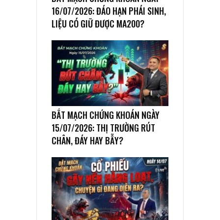
16/07/2026: ĐÁO HẠN PHÁI SINH,
LIỆU CÓ GIỮ ĐƯỢC MA200?
BẮT MẠCH CHỨNG KHOÁN NGÀY
15/07/2026: THỊ TRƯỜNG RÚT
CHÂN, ĐÁY HAY BẪY?