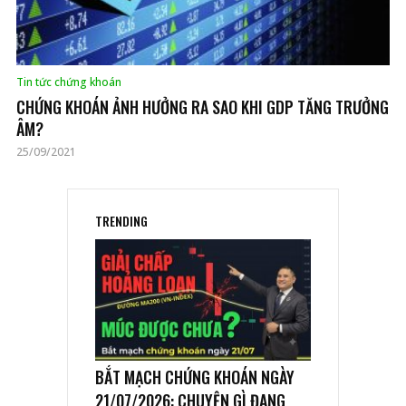
Tin tức chứng khoán
CHỨNG KHOÁN ẢNH HƯỞNG RA SAO KHI GDP TĂNG TRƯỞNG
ÂM?
25/09/2021
TRENDING
BẮT MẠCH CHỨNG KHOÁN NGÀY
21/07/2026: CHUYỆN GÌ ĐANG