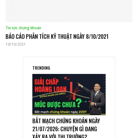
Tin tức chứng khoán
BÁO CÁO PHÂN TÍCH KỸ THUẬT NGÀY 8/10/2021
10/10/2021
TRENDING
BẮT MẠCH CHỨNG KHOÁN NGÀY
21/07/2026: CHUYỆN GÌ ĐANG
XẢY RA VỚI THỊ TRƯỜNG?