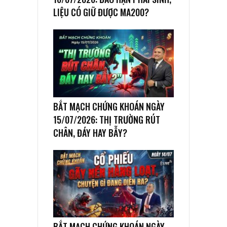
LIỆU CÓ GIỮ ĐƯỢC MA200?
BẮT MẠCH CHỨNG KHOÁN NGÀY
15/07/2026: THỊ TRƯỜNG RÚT
CHÂN, ĐÁY HAY BẪY?
BẮT MẠCH CHỨNG KHOÁN NGÀY