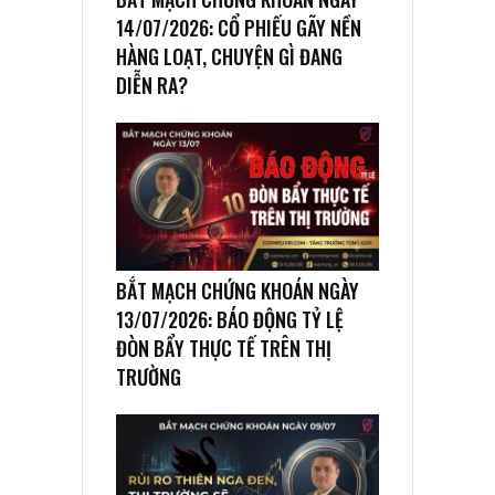
14/07/2026: CỔ PHIẾU GÃY NỀN
HÀNG LOẠT, CHUYỆN GÌ ĐANG
DIỄN RA?
BẮT MẠCH CHỨNG KHOÁN NGÀY
13/07/2026: BÁO ĐỘNG TỶ LỆ
ĐÒN BẨY THỰC TẾ TRÊN THỊ
TRƯỜNG