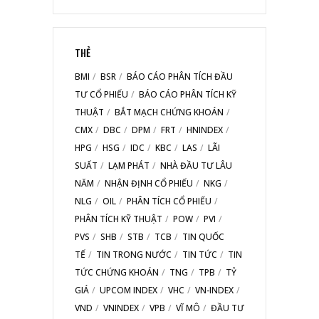
THẺ
BMI
BSR
BÁO CÁO PHÂN TÍCH ĐẦU
TƯ CỔ PHIẾU
BÁO CÁO PHÂN TÍCH KỸ
THUẬT
BẮT MẠCH CHỨNG KHOÁN
CMX
DBC
DPM
FRT
HNINDEX
HPG
HSG
IDC
KBC
LAS
LÃI
SUẤT
LẠM PHÁT
NHÀ ĐẦU TƯ LÂU
NĂM
NHẬN ĐỊNH CỔ PHIẾU
NKG
NLG
OIL
PHÂN TÍCH CỔ PHIẾU
PHÂN TÍCH KỸ THUẬT
POW
PVI
PVS
SHB
STB
TCB
TIN QUỐC
TẾ
TIN TRONG NƯỚC
TIN TỨC
TIN
TỨC CHỨNG KHOÁN
TNG
TPB
TỶ
GIÁ
UPCOM INDEX
VHC
VN-INDEX
VND
VNINDEX
VPB
VĨ MÔ
ĐẦU TƯ