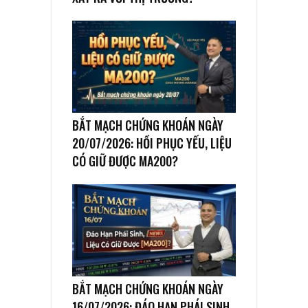
BẮT MẠCH CHỨNG KHOÁN NGÀY
20/07/2026: HỒI PHỤC YẾU, LIỆU
CÓ GIỮ ĐƯỢC MA200?
BẮT MẠCH CHỨNG KHOÁN NGÀY
16/07/2026: ĐÁO HẠN PHÁI SINH,