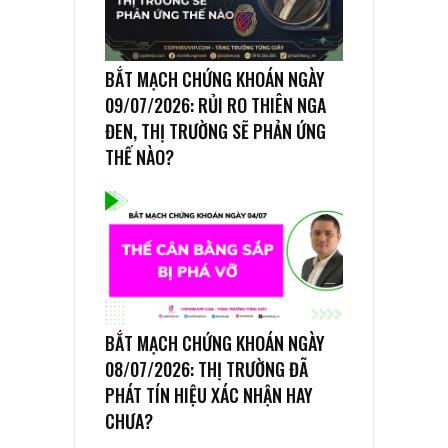
BẮT MẠCH CHỨNG KHOÁN NGÀY
09/07/2026: RỦI RO THIÊN NGA
ĐEN, THỊ TRƯỜNG SẼ PHẢN ỨNG
THẾ NÀO?
BẮT MẠCH CHỨNG KHOÁN NGÀY
08/07/2026: THỊ TRƯỜNG ĐÃ
PHÁT TÍN HIỆU XÁC NHẬN HAY
CHƯA?