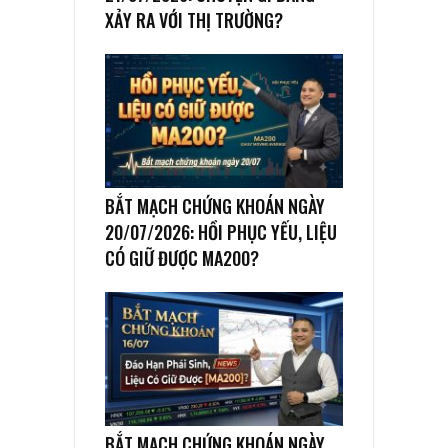
XẢY RA VỚI THỊ TRƯỜNG?
BẮT MẠCH CHỨNG KHOÁN NGÀY
20/07/2026: HỒI PHỤC YẾU, LIỆU
CÓ GIỮ ĐƯỢC MA200?
BẮT MẠCH CHỨNG KHOÁN NGÀY