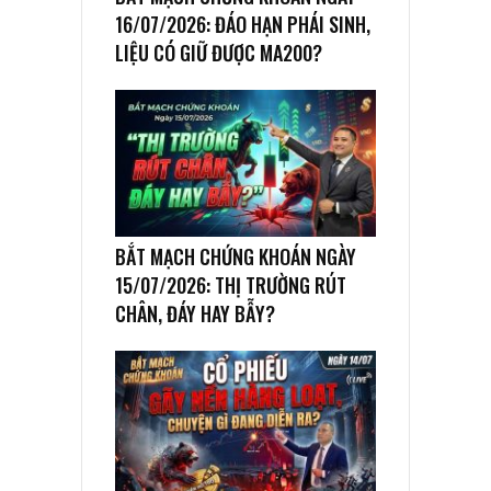
16/07/2026: ĐÁO HẠN PHÁI SINH,
LIỆU CÓ GIỮ ĐƯỢC MA200?
BẮT MẠCH CHỨNG KHOÁN NGÀY
15/07/2026: THỊ TRƯỜNG RÚT
CHÂN, ĐÁY HAY BẪY?