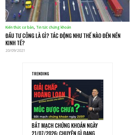
,
Kiến thức cơ bản
Tin tức chứng khoán
ĐẦU TƯ CÔNG LÀ GÌ? TÁC ĐỘNG NHƯ THẾ NÀO ĐẾN NỀN
KINH TẾ?
20/09/2021
TRENDING
BẮT MẠCH CHỨNG KHOÁN NGÀY
21/07/2026: CHUYỆN GÌ ĐANG