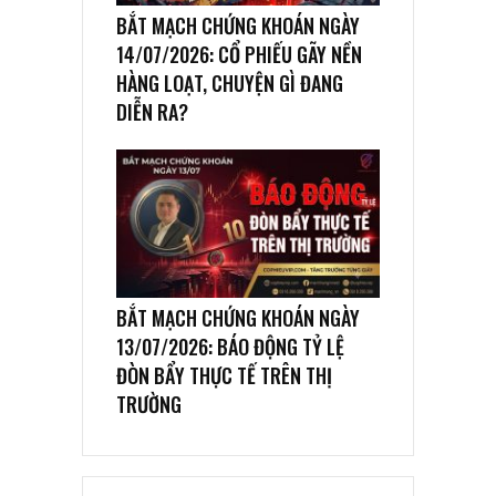
BẮT MẠCH CHỨNG KHOÁN NGÀY
14/07/2026: CỔ PHIẾU GÃY NỀN
HÀNG LOẠT, CHUYỆN GÌ ĐANG
DIỄN RA?
BẮT MẠCH CHỨNG KHOÁN NGÀY
13/07/2026: BÁO ĐỘNG TỶ LỆ
ĐÒN BẨY THỰC TẾ TRÊN THỊ
TRƯỜNG