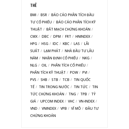
THẺ
BMI
BSR
BÁO CÁO PHÂN TÍCH ĐẦU
TƯ CỔ PHIẾU
BÁO CÁO PHÂN TÍCH KỸ
THUẬT
BẮT MẠCH CHỨNG KHOÁN
CMX
DBC
DPM
FRT
HNINDEX
HPG
HSG
IDC
KBC
LAS
LÃI
SUẤT
LẠM PHÁT
NHÀ ĐẦU TƯ LÂU
NĂM
NHẬN ĐỊNH CỔ PHIẾU
NKG
NLG
OIL
PHÂN TÍCH CỔ PHIẾU
PHÂN TÍCH KỸ THUẬT
POW
PVI
PVS
SHB
STB
TCB
TIN QUỐC
TẾ
TIN TRONG NƯỚC
TIN TỨC
TIN
TỨC CHỨNG KHOÁN
TNG
TPB
TỶ
GIÁ
UPCOM INDEX
VHC
VN-INDEX
VND
VNINDEX
VPB
VĨ MÔ
ĐẦU TƯ
CHỨNG KHOÁN