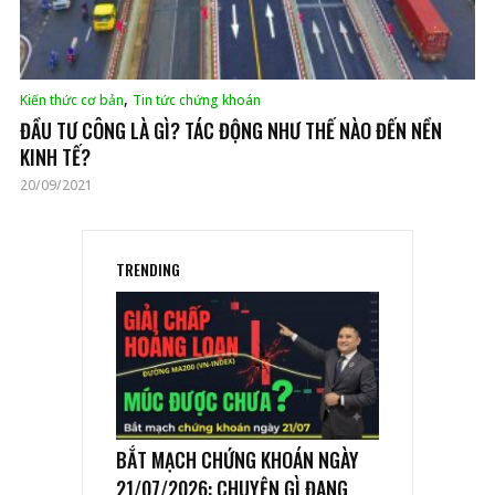
,
Kiến thức cơ bản
Tin tức chứng khoán
ĐẦU TƯ CÔNG LÀ GÌ? TÁC ĐỘNG NHƯ THẾ NÀO ĐẾN NỀN
KINH TẾ?
20/09/2021
TRENDING
BẮT MẠCH CHỨNG KHOÁN NGÀY
21/07/2026: CHUYỆN GÌ ĐANG