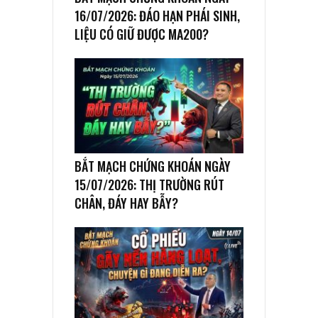
16/07/2026: ĐÁO HẠN PHÁI SINH,
LIỆU CÓ GIỮ ĐƯỢC MA200?
BẮT MẠCH CHỨNG KHOÁN NGÀY
15/07/2026: THỊ TRƯỜNG RÚT
CHÂN, ĐÁY HAY BẪY?