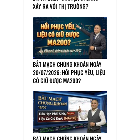
XẢY RA VỚI THỊ TRƯỜNG?
BẮT MẠCH CHỨNG KHOÁN NGÀY
20/07/2026: HỒI PHỤC YẾU, LIỆU
CÓ GIỮ ĐƯỢC MA200?
BẮT MẠCH CHỨNG KHOÁN NGÀY