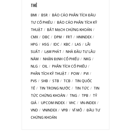
THẺ
BMI
BSR
BÁO CÁO PHÂN TÍCH ĐẦU
TƯ CỔ PHIẾU
BÁO CÁO PHÂN TÍCH KỸ
THUẬT
BẮT MẠCH CHỨNG KHOÁN
CMX
DBC
DPM
FRT
HNINDEX
HPG
HSG
IDC
KBC
LAS
LÃI
SUẤT
LẠM PHÁT
NHÀ ĐẦU TƯ LÂU
NĂM
NHẬN ĐỊNH CỔ PHIẾU
NKG
NLG
OIL
PHÂN TÍCH CỔ PHIẾU
PHÂN TÍCH KỸ THUẬT
POW
PVI
PVS
SHB
STB
TCB
TIN QUỐC
TẾ
TIN TRONG NƯỚC
TIN TỨC
TIN
TỨC CHỨNG KHOÁN
TNG
TPB
TỶ
GIÁ
UPCOM INDEX
VHC
VN-INDEX
VND
VNINDEX
VPB
VĨ MÔ
ĐẦU TƯ
CHỨNG KHOÁN