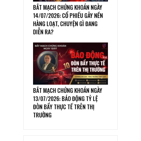
BẮT MẠCH CHỨNG KHOÁN NGÀY
14/07/2026: CỔ PHIẾU GÃY NỀN
HÀNG LOẠT, CHUYỆN GÌ ĐANG
DIỄN RA?
BẮT MẠCH CHỨNG KHOÁN NGÀY
13/07/2026: BÁO ĐỘNG TỶ LỆ
ĐÒN BẨY THỰC TẾ TRÊN THỊ
TRƯỜNG