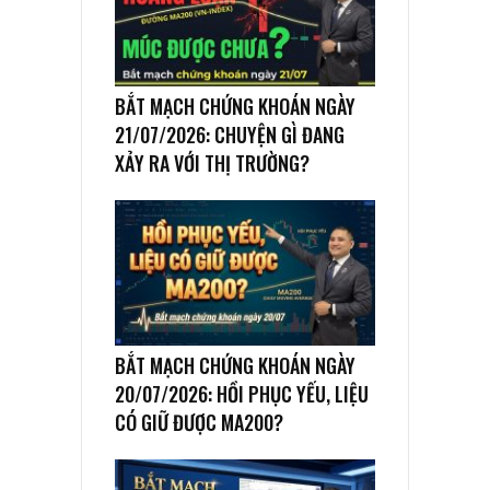
BẮT MẠCH CHỨNG KHOÁN NGÀY
21/07/2026: CHUYỆN GÌ ĐANG
XẢY RA VỚI THỊ TRƯỜNG?
BẮT MẠCH CHỨNG KHOÁN NGÀY
20/07/2026: HỒI PHỤC YẾU, LIỆU
CÓ GIỮ ĐƯỢC MA200?