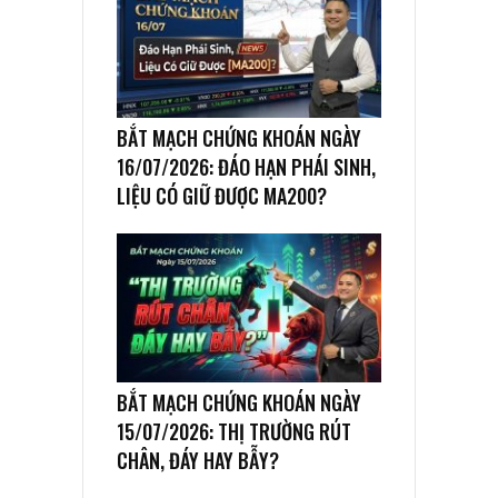
BẮT MẠCH CHỨNG KHOÁN NGÀY
16/07/2026: ĐÁO HẠN PHÁI SINH,
LIỆU CÓ GIỮ ĐƯỢC MA200?
BẮT MẠCH CHỨNG KHOÁN NGÀY
15/07/2026: THỊ TRƯỜNG RÚT
CHÂN, ĐÁY HAY BẪY?