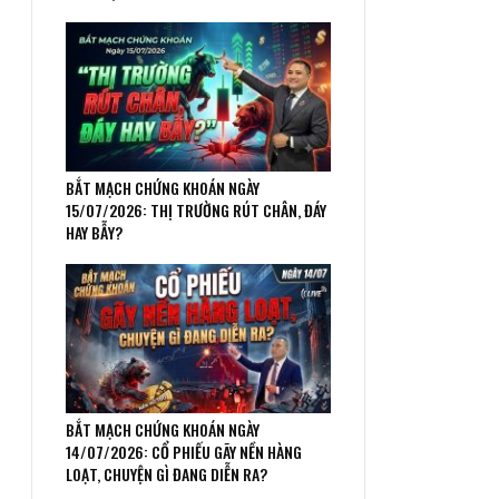
BẮT MẠCH CHỨNG KHOÁN NGÀY
15/07/2026: THỊ TRƯỜNG RÚT CHÂN, ĐÁY
HAY BẪY?
BẮT MẠCH CHỨNG KHOÁN NGÀY
14/07/2026: CỔ PHIẾU GÃY NỀN HÀNG
LOẠT, CHUYỆN GÌ ĐANG DIỄN RA?