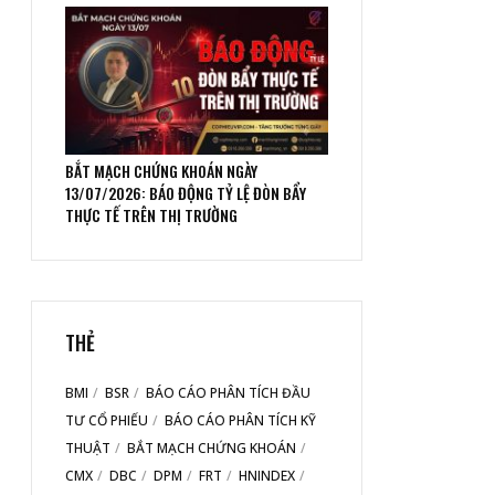
BẮT MẠCH CHỨNG KHOÁN NGÀY
13/07/2026: BÁO ĐỘNG TỶ LỆ ĐÒN BẨY
THỰC TẾ TRÊN THỊ TRƯỜNG
THẺ
BMI
BSR
BÁO CÁO PHÂN TÍCH ĐẦU
TƯ CỔ PHIẾU
BÁO CÁO PHÂN TÍCH KỸ
THUẬT
BẮT MẠCH CHỨNG KHOÁN
CMX
DBC
DPM
FRT
HNINDEX