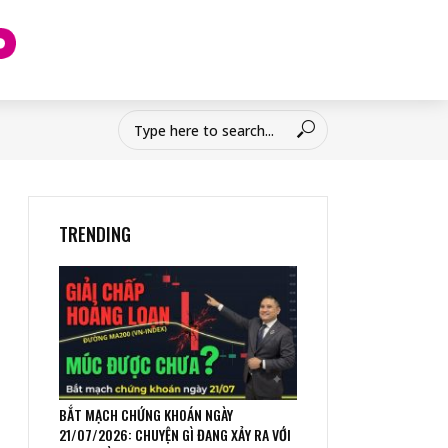
TRENDING
BẮT MẠCH CHỨNG KHOÁN NGÀY
21/07/2026: CHUYỆN GÌ ĐANG XẢY RA VỚI