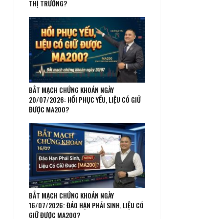
THỊ TRƯỜNG?
BẮT MẠCH CHỨNG KHOÁN NGÀY
20/07/2026: HỒI PHỤC YẾU, LIỆU CÓ GIỮ
ĐƯỢC MA200?
BẮT MẠCH CHỨNG KHOÁN NGÀY
16/07/2026: ĐÁO HẠN PHÁI SINH, LIỆU CÓ
GIỮ ĐƯỢC MA200?