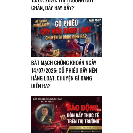
CHÂN, ĐÁY HAY BẪY?
BẮT MẠCH CHỨNG KHOÁN NGÀY
14/07/2026: CỔ PHIẾU GÃY NỀN
HÀNG LOẠT, CHUYỆN GÌ ĐANG
DIỄN RA?