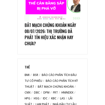
BẮT MẠCH CHỨNG KHOÁN NGÀY
08/07/2026: THỊ TRƯỜNG ĐÃ
PHÁT TÍN HIỆU XÁC NHẬN HAY
CHƯA?
THẺ
BMI
BSR
BÁO CÁO PHÂN TÍCH ĐẦU
TƯ CỔ PHIẾU
BÁO CÁO PHÂN TÍCH KỸ
THUẬT
BẮT MẠCH CHỨNG KHOÁN
CMX
DBC
DPM
FRT
HNINDEX
HPG
HSG
IDC
KBC
LAS
LÃI
SUẤT
LẠM PHÁT
NHÀ ĐẦU TƯ LÂU