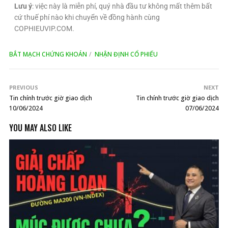
Lưu ý
: việc này là miễn phí, quý nhà đầu tư không mất thêm bất
cứ thuế phí nào khi chuyển về đồng hành cùng
COPHIEUVIP.COM.
BẮT MẠCH CHỨNG KHOÁN
NHẬN ĐỊNH CỔ PHIẾU
PREVIOUS
NEXT
Tin chính trước giờ giao dịch
Tin chính trước giờ giao dịch
10/06/2024
07/06/2024
YOU MAY ALSO LIKE