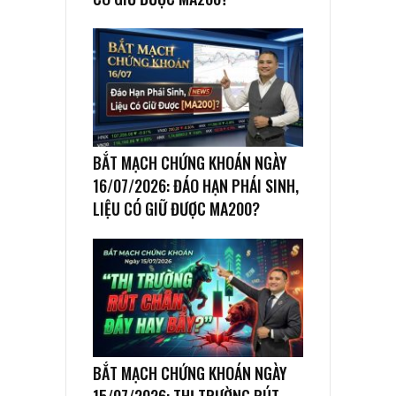
BẮT MẠCH CHỨNG KHOÁN NGÀY
16/07/2026: ĐÁO HẠN PHÁI SINH,
LIỆU CÓ GIỮ ĐƯỢC MA200?
BẮT MẠCH CHỨNG KHOÁN NGÀY
15/07/2026: THỊ TRƯỜNG RÚT