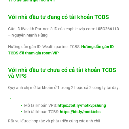
VPS để tham gia room VIP
Với nhà đầu tư đang có tài khoản TCBS
Gắn ID iWealth Partner là ID của cophieuvip.com:
105C266113
– Nguyễn Mạnh Hùng
Hướng dẫn gắn ID iWealth partner TCBS:
Hướng dẫn gán ID
TCBS để tham gia room VIP
Với nhà đầu tư chưa có cả tài khoản TCBS
và VPS
Quý anh chị mở tài khoản ở 1 trong 2 hoặc cả 2 công ty tại đây:
Mở tài khoản VPS:
https://bit.ly/motkvpshung
Mở tài khoản TCBS:
https://bit.ly/motktcbs
Rất vui được hợp tác và phát triển cùng các anh chị!