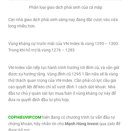
Phân loại giao dịch phái sinh của cá mập
Các nhà giao dịch phái sinh sáng nay đang đặt cược vào cửa
long nhiều hơn.
Vùng kháng cự trước mắt của VN-Index là vùng 1295 – 1300.
Trong khi hỗ trợ là vùng 1276 – 1283.
VN-Index vẫn tiếp tục hành trình hướng tới đỉnh cũ, và vẫn giữ
được xu hướng tăng. Vùng đỉnh cũ 1295 1 lần nữa sẽ là vùng
thử thách quan trọng của VN-Index.
Cần phải có lực cầu giá
cao quyết liệt để kéo chỉ số vượt đỉnh 1 cách dứt khoát.
Nhà
đầu tư chú ý quan sát lực mua/bán ở vùng kháng cự này để
đưa ra quyết định đầu tư phù hợp.
COPHIEUVIP.COM
hiện đang có chương trình tư vấn đầu tư
chứng khoán, hãy nhắn tin cho
Mạnh Hùng Invest
qua zalo để
được hỗ trợ: