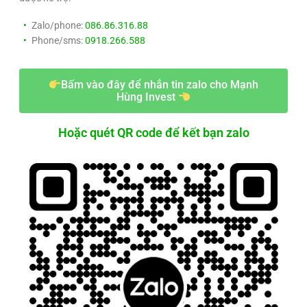
Zalo/phone:
086.86.316.88
Phone/sms:
0918.266.588
Bấm vào đây để nhắn tin zalo cho Mạnh
Hùng Invest
Hoặc quét QR code để kết bạn zalo