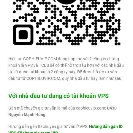
Hiện tại COPHIEUVIP.COM đang hợp tác với 2 công ty chứng
khoán là VPS và TCBS để có thể hỗ trợ sâu hơn với các nhà đầu
tư sử dụng tài khoản ở 2 công ty này. Để được hỗ trợ tư vấn
đầu tư từ COPHIEUVIP.COM, quý nhà đầu tư hãy làm như sau:
Với nhà đầu tư đang có tài khoản VPS
Gắn mã chuyển gia tư vấn là mã của cophieuvip.com:
U430 –
Nguyễn Mạnh Hùng
Hướng dẫn gắn ID chuyên gia tư vấn ở VPS:
Hướng dẫn gán ID