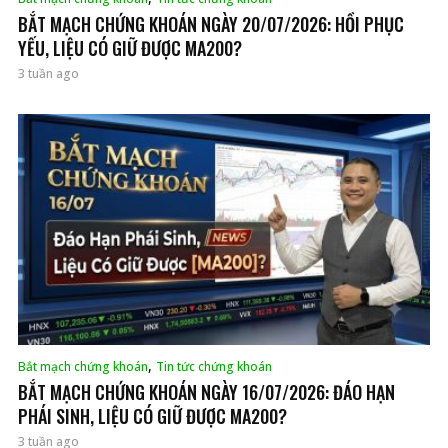
BẮT MẠCH CHỨNG KHOÁN NGÀY 20/07/2026: HỒI PHỤC
YẾU, LIỆU CÓ GIỮ ĐƯỢC MA200?
3 tuần ago
,
Bắt mạch chứng khoán
Tin tức chứng khoán
BẮT MẠCH CHỨNG KHOÁN NGÀY 16/07/2026: ĐÁO HẠN
PHÁI SINH, LIỆU CÓ GIỮ ĐƯỢC MA200?
3 tuần ago