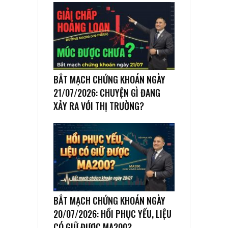
BẮT MẠCH CHỨNG KHOÁN NGÀY
21/07/2026: CHUYỆN GÌ ĐANG
XẢY RA VỚI THỊ TRƯỜNG?
BẮT MẠCH CHỨNG KHOÁN NGÀY
20/07/2026: HỒI PHỤC YẾU, LIỆU
CÓ GIỮ ĐƯỢC MA200?