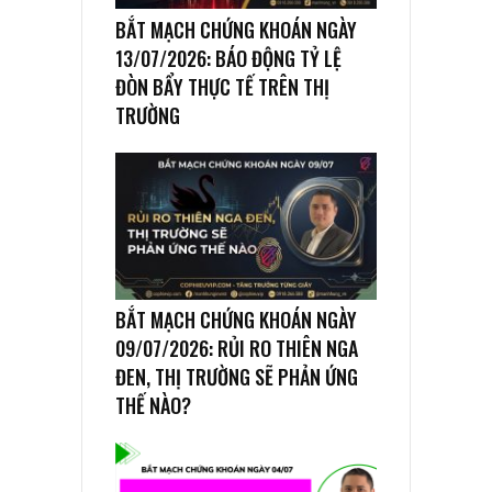
BẮT MẠCH CHỨNG KHOÁN NGÀY
13/07/2026: BÁO ĐỘNG TỶ LỆ
ĐÒN BẨY THỰC TẾ TRÊN THỊ
TRƯỜNG
BẮT MẠCH CHỨNG KHOÁN NGÀY
09/07/2026: RỦI RO THIÊN NGA
ĐEN, THỊ TRƯỜNG SẼ PHẢN ỨNG
THẾ NÀO?