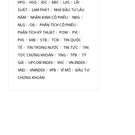
HPG
HSG
IDC
KBC
LAS
LÃI
SUẤT
LẠM PHÁT
NHÀ ĐẦU TƯ LÂU
NĂM
NHẬN ĐỊNH CỔ PHIẾU
NKG
NLG
OIL
PHÂN TÍCH CỔ PHIẾU
PHÂN TÍCH KỸ THUẬT
POW
PVI
PVS
SHB
STB
TCB
TIN QUỐC
TẾ
TIN TRONG NƯỚC
TIN TỨC
TIN
TỨC CHỨNG KHOÁN
TNG
TPB
TỶ
GIÁ
UPCOM INDEX
VHC
VN-INDEX
VND
VNINDEX
VPB
VĨ MÔ
ĐẦU TƯ
CHỨNG KHOÁN