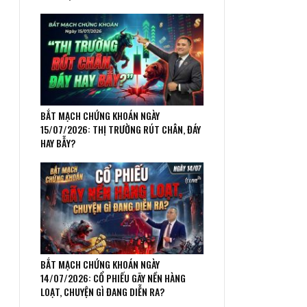
BẮT MẠCH CHỨNG KHOÁN NGÀY
15/07/2026: THỊ TRƯỜNG RÚT CHÂN, ĐÁY
HAY BẪY?
BẮT MẠCH CHỨNG KHOÁN NGÀY
14/07/2026: CỔ PHIẾU GÃY NỀN HÀNG
LOẠT, CHUYỆN GÌ ĐANG DIỄN RA?