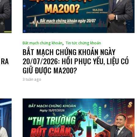
,
Bắt mạch chứng khoán
Tin tức chứng khoán
BẮT MẠCH CHỨNG KHOÁN NGÀY
 RA
20/07/2026: HỒI PHỤC YẾU, LIỆU CÓ
GIỮ ĐƯỢC MA200?
3 tuần ago