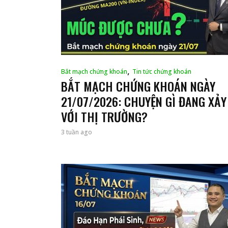
,
Bắt mạch chứng khoán
Tin tức chứng khoán
BẮT MẠCH CHỨNG KHOÁN NGÀY
21/07/2026: CHUYỆN GÌ ĐANG XẢY
VỚI THỊ TRƯỜNG?
3 tuần ago