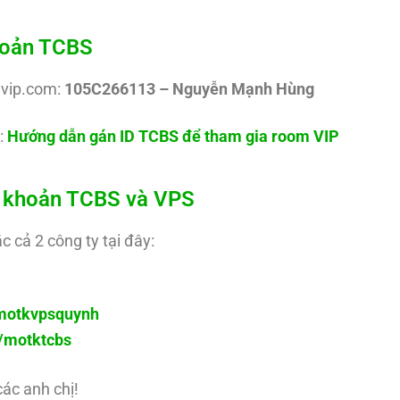
khoản TCBS
uvip.com:
105C266113 – Nguyễn Mạnh Hùng
:
Hướng dẫn gán ID TCBS để tham gia room VIP
ài khoản TCBS và VPS
c cả 2 công ty tại đây:
y/motkvpsquynh
ly/motktcbs
các anh chị!