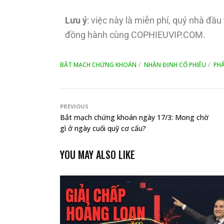
Lưu ý
: việc này là miễn phí, quý nhà đầ
đồng hành cùng COPHIEUVIP.COM.
BẮT MẠCH CHỨNG KHOÁN
NHẬN ĐỊNH CỔ PHIẾU
PHÂ
PREVIOUS
Bắt mạch chứng khoán ngày 17/3: Mong chờ
gì ở ngày cuối quỹ cơ cấu?
YOU MAY ALSO LIKE