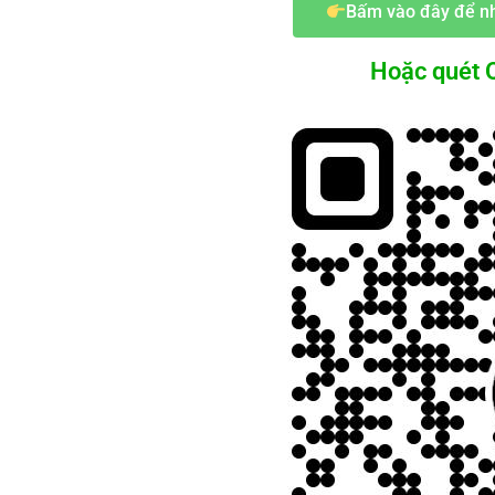
Bấm vào đây để nh
Hoặc quét Q