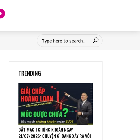
TRENDING
BẮT MẠCH CHỨNG KHOÁN NGÀY
21/07/2026: CHUYỆN GÌ ĐANG XẢY RA VỚI