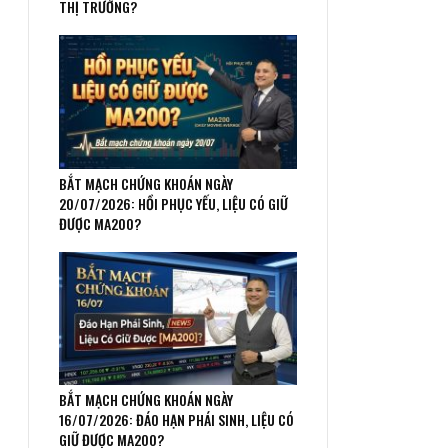
THỊ TRƯỜNG?
BẮT MẠCH CHỨNG KHOÁN NGÀY
20/07/2026: HỒI PHỤC YẾU, LIỆU CÓ GIỮ
ĐƯỢC MA200?
BẮT MẠCH CHỨNG KHOÁN NGÀY
16/07/2026: ĐÁO HẠN PHÁI SINH, LIỆU CÓ
GIỮ ĐƯỢC MA200?