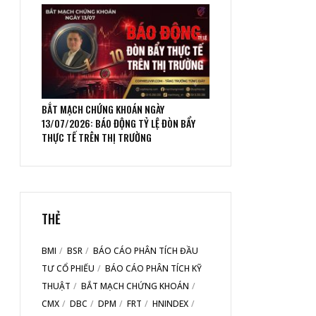
BẮT MẠCH CHỨNG KHOÁN NGÀY
13/07/2026: BÁO ĐỘNG TỶ LỆ ĐÒN BẨY
THỰC TẾ TRÊN THỊ TRƯỜNG
THẺ
BMI
BSR
BÁO CÁO PHÂN TÍCH ĐẦU
TƯ CỔ PHIẾU
BÁO CÁO PHÂN TÍCH KỸ
THUẬT
BẮT MẠCH CHỨNG KHOÁN
CMX
DBC
DPM
FRT
HNINDEX