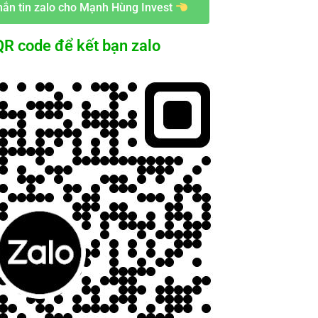
ắn tin zalo cho Mạnh Hùng Invest
R code để kết bạn zalo