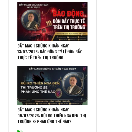
BẮT MẠCH CHỨNG KHOÁN NGÀY
13/07/2026: BÁO ĐỘNG TỶ LỆ ĐÒN BẨY
THỰC TẾ TRÊN THỊ TRƯỜNG
BẮT MẠCH CHỨNG KHOÁN NGÀY
09/07/2026: RỦI RO THIÊN NGA ĐEN, THỊ
TRƯỜNG SẼ PHẢN ỨNG THẾ NÀO?