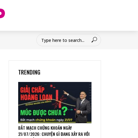
TRENDING
BẮT MẠCH CHỨNG KHOÁN NGÀY
21/07/2026: CHUYỆN GÌ ĐANG XẢY RA VỚI