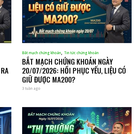
,
Bắt mạch chứng khoán
Tin tức chứng khoán
BẮT MẠCH CHỨNG KHOÁN NGÀY
 RA
20/07/2026: HỒI PHỤC YẾU, LIỆU CÓ
GIỮ ĐƯỢC MA200?
3 tuần ago