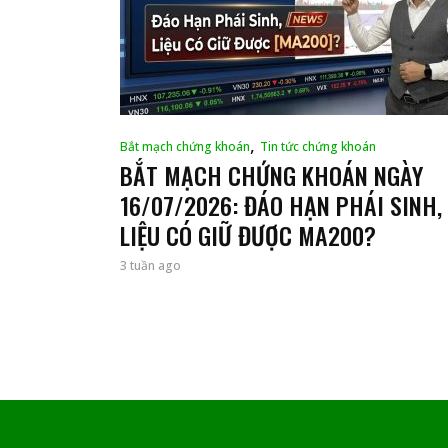
,
Bắt mạch chứng khoán
Tin tức chứng khoán
BẮT MẠCH CHỨNG KHOÁN NGÀY
16/07/2026: ĐÁO HẠN PHÁI SINH,
LIỆU CÓ GIỮ ĐƯỢC MA200?
3 tuần ago