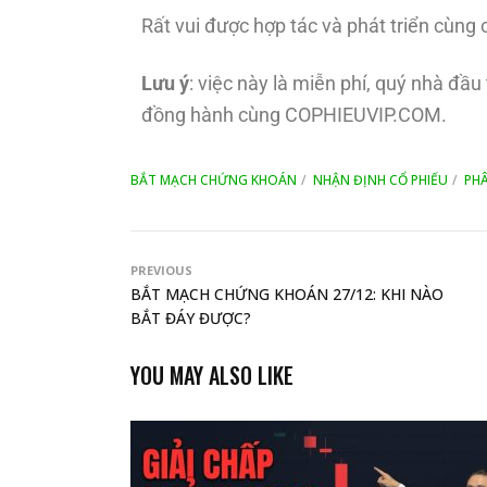
Rất vui được hợp tác và phát triển cùng 
Lưu ý
: việc này là miễn phí, quý nhà đầ
đồng hành cùng COPHIEUVIP.COM.
BẮT MẠCH CHỨNG KHOÁN
NHẬN ĐỊNH CỔ PHIẾU
PHÂ
PREVIOUS
BẮT MẠCH CHỨNG KHOÁN 27/12: KHI NÀO
BẮT ĐÁY ĐƯỢC?
YOU MAY ALSO LIKE