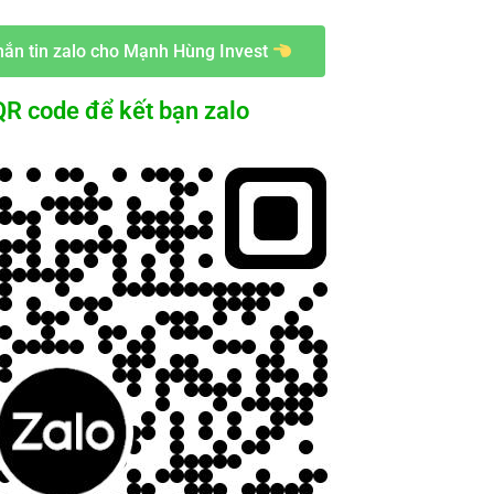
ắn tin zalo cho Mạnh Hùng Invest
R code để kết bạn zalo