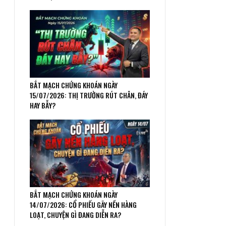
BẮT MẠCH CHỨNG KHOÁN NGÀY
15/07/2026: THỊ TRƯỜNG RÚT CHÂN, ĐÁY
HAY BẪY?
BẮT MẠCH CHỨNG KHOÁN NGÀY
14/07/2026: CỔ PHIẾU GÃY NỀN HÀNG
LOẠT, CHUYỆN GÌ ĐANG DIỄN RA?