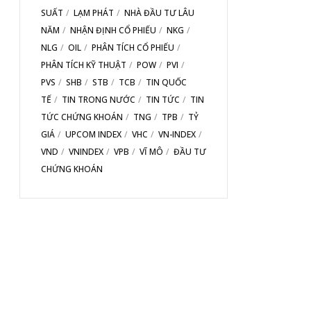
SUẤT
LẠM PHÁT
NHÀ ĐẦU TƯ LÂU
NĂM
NHẬN ĐỊNH CỔ PHIẾU
NKG
NLG
OIL
PHÂN TÍCH CỔ PHIẾU
PHÂN TÍCH KỸ THUẬT
POW
PVI
PVS
SHB
STB
TCB
TIN QUỐC
TẾ
TIN TRONG NƯỚC
TIN TỨC
TIN
TỨC CHỨNG KHOÁN
TNG
TPB
TỶ
GIÁ
UPCOM INDEX
VHC
VN-INDEX
VND
VNINDEX
VPB
VĨ MÔ
ĐẦU TƯ
CHỨNG KHOÁN