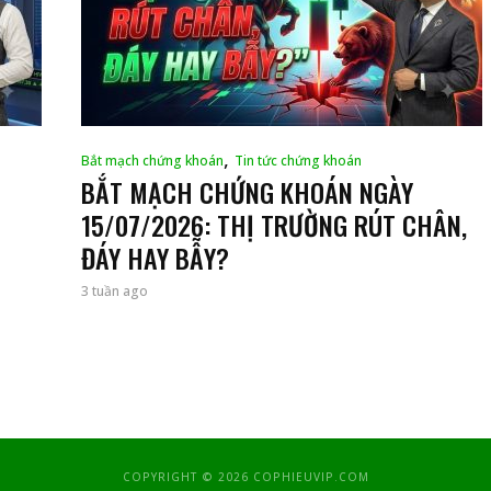
,
Bắt mạch chứng khoán
Tin tức chứng khoán
BẮT MẠCH CHỨNG KHOÁN NGÀY
15/07/2026: THỊ TRƯỜNG RÚT CHÂN,
ĐÁY HAY BẪY?
3 tuần ago
COPYRIGHT © 2026 COPHIEUVIP.COM