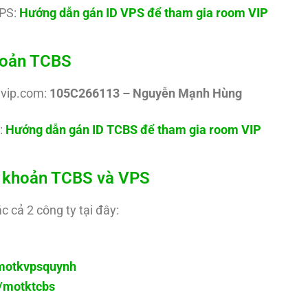
PS:
Hướng dẫn gán ID VPS để tham gia room VIP
khoản TCBS
uvip.com:
105C266113 – Nguyễn Mạnh Hùng
:
Hướng dẫn gán ID TCBS để tham gia room VIP
ài khoản TCBS và VPS
c cả 2 công ty tại đây:
y/motkvpsquynh
ly/motktcbs