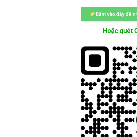
Bấm vào đây để nh
Hoặc quét Q