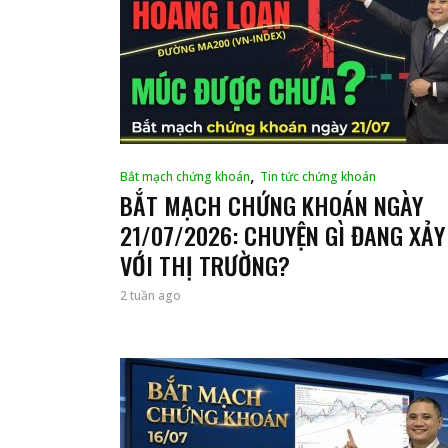
,
Bắt mạch chứng khoán
Tin tức chứng khoán
BẮT MẠCH CHỨNG KHOÁN NGÀY
21/07/2026: CHUYỆN GÌ ĐANG XẢY
VỚI THỊ TRƯỜNG?
2 tuần ago