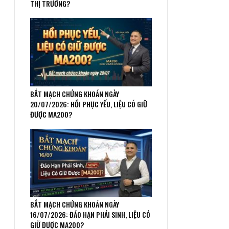
THỊ TRƯỜNG?
BẮT MẠCH CHỨNG KHOÁN NGÀY
20/07/2026: HỒI PHỤC YẾU, LIỆU CÓ GIỮ
ĐƯỢC MA200?
BẮT MẠCH CHỨNG KHOÁN NGÀY
16/07/2026: ĐÁO HẠN PHÁI SINH, LIỆU CÓ
GIỮ ĐƯỢC MA200?