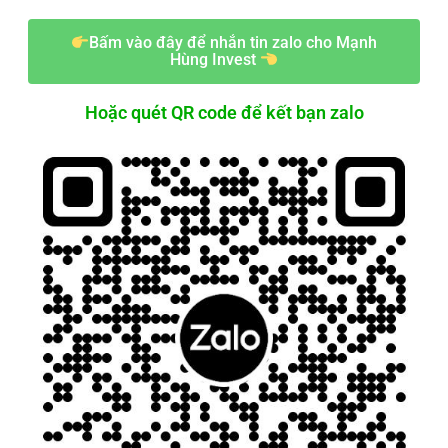
Bấm vào đây để nhắn tin zalo cho Mạnh
Hùng Invest
Hoặc quét QR code để kết bạn zalo