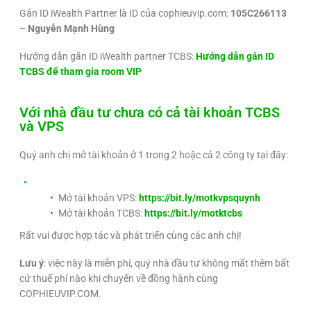
Gắn ID iWealth Partner là ID của cophieuvip.com:
105C266113
– Nguyễn Mạnh Hùng
Hướng dẫn gắn ID iWealth partner TCBS:
Hướng dẫn gán ID
TCBS để tham gia room VIP
Với nhà đầu tư chưa có cả tài khoản TCBS
và VPS
Quý anh chị mở tài khoản ở 1 trong 2 hoặc cả 2 công ty tại đây:
Mở tài khoản VPS:
https://bit.ly/motkvpsquynh
Mở tài khoản TCBS:
https://bit.ly/motktcbs
Rất vui được hợp tác và phát triển cùng các anh chị!
Lưu ý
: việc này là miễn phí, quý nhà đầu tư không mất thêm bất
cứ thuế phí nào khi chuyển về đồng hành cùng
COPHIEUVIP.COM.