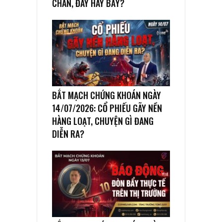
CHÂN, ĐÁY HAY BẪY?
BẮT MẠCH CHỨNG KHOÁN NGÀY
14/07/2026: CỔ PHIẾU GÃY NỀN
HÀNG LOẠT, CHUYỆN GÌ ĐANG
DIỄN RA?