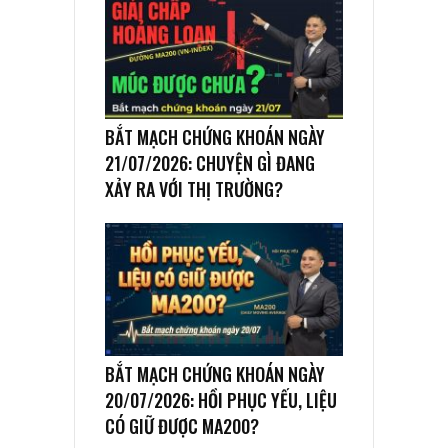
BẮT MẠCH CHỨNG KHOÁN NGÀY
21/07/2026: CHUYỆN GÌ ĐANG
XẢY RA VỚI THỊ TRƯỜNG?
BẮT MẠCH CHỨNG KHOÁN NGÀY
20/07/2026: HỒI PHỤC YẾU, LIỆU
CÓ GIỮ ĐƯỢC MA200?