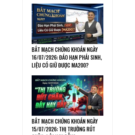
BẮT MẠCH CHỨNG KHOÁN NGÀY
16/07/2026: ĐÁO HẠN PHÁI SINH,
LIỆU CÓ GIỮ ĐƯỢC MA200?
BẮT MẠCH CHỨNG KHOÁN NGÀY
15/07/2026: THỊ TRƯỜNG RÚT