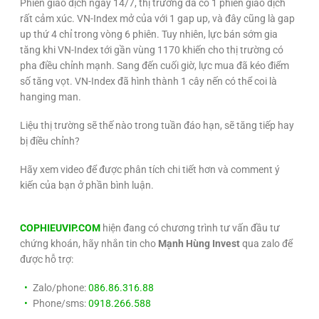
Phiên giao dịch ngày 14/7, thị trường đã có 1 phiên giao dịch
rất cảm xúc. VN-Index mở của với 1 gap up, và đây cũng là gap
up thứ 4 chỉ trong vòng 6 phiên. Tuy nhiên, lực bán sớm gia
tăng khi VN-Index tới gần vùng 1170 khiến cho thị trường có
pha điều chỉnh mạnh. Sang đến cuối giờ, lực mua đã kéo điểm
số tăng vọt. VN-Index đã hình thành 1 cây nến có thể coi là
hanging man.
Liệu thị trường sẽ thế nào trong tuần đáo hạn, sẽ tăng tiếp hay
bị điều chỉnh?
Hãy xem video để được phân tích chi tiết hơn và comment ý
kiến của bạn ở phần bình luận.
COPHIEUVIP.COM
hiện đang có chương trình tư vấn đầu tư
chứng khoán, hãy nhắn tin cho
Mạnh Hùng Invest
qua zalo để
được hỗ trợ:
Zalo/phone:
086.86.316.88
Phone/sms:
0918.266.588