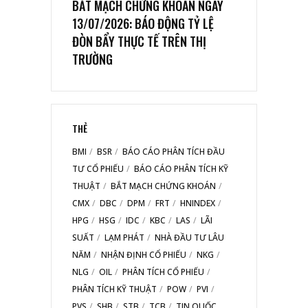
BẮT MẠCH CHỨNG KHOÁN NGÀY
13/07/2026: BÁO ĐỘNG TỶ LỆ
ĐÒN BẨY THỰC TẾ TRÊN THỊ
TRƯỜNG
THẺ
BMI
BSR
BÁO CÁO PHÂN TÍCH ĐẦU
TƯ CỔ PHIẾU
BÁO CÁO PHÂN TÍCH KỸ
THUẬT
BẮT MẠCH CHỨNG KHOÁN
CMX
DBC
DPM
FRT
HNINDEX
HPG
HSG
IDC
KBC
LAS
LÃI
SUẤT
LẠM PHÁT
NHÀ ĐẦU TƯ LÂU
NĂM
NHẬN ĐỊNH CỔ PHIẾU
NKG
NLG
OIL
PHÂN TÍCH CỔ PHIẾU
PHÂN TÍCH KỸ THUẬT
POW
PVI
PVS
SHB
STB
TCB
TIN QUỐC