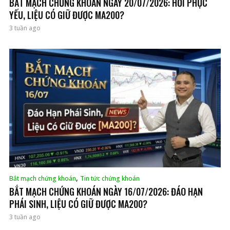
BẮT MẠCH CHỨNG KHOÁN NGÀY 20/07/2026: HỒI PHỤC
YẾU, LIỆU CÓ GIỮ ĐƯỢC MA200?
3 tuần ago
,
Bắt mạch chứng khoán
Tin tức chứng khoán
BẮT MẠCH CHỨNG KHOÁN NGÀY 16/07/2026: ĐÁO HẠN
PHÁI SINH, LIỆU CÓ GIỮ ĐƯỢC MA200?
3 tuần ago