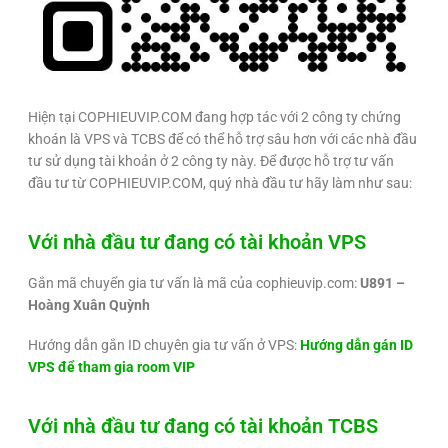
Hiện tại COPHIEUVIP.COM đang hợp tác với 2 công ty chứng
khoán là VPS và TCBS để có thể hỗ trợ sâu hơn với các nhà đầu
tư sử dụng tài khoản ở 2 công ty này. Để được hỗ trợ tư vấn
đầu tư từ COPHIEUVIP.COM, quý nhà đầu tư hãy làm như sau:
Với nhà đầu tư đang có tài khoản VPS
Gắn mã chuyển gia tư vấn là mã của cophieuvip.com:
U891 –
Hoàng Xuân Quỳnh
Hướng dẫn gắn ID chuyên gia tư vấn ở VPS:
Hướng dẫn gán ID
VPS để tham gia room VIP
Với nhà đầu tư đang có tài khoản TCBS