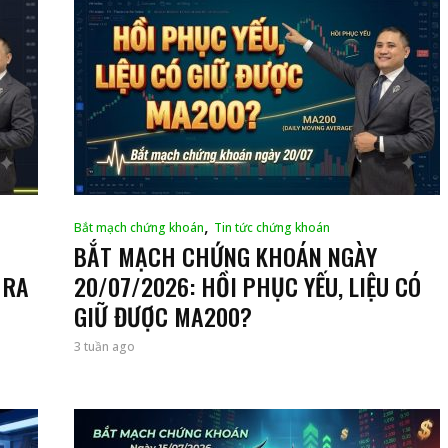
,
Bắt mạch chứng khoán
Tin tức chứng khoán
BẮT MẠCH CHỨNG KHOÁN NGÀY
 RA
20/07/2026: HỒI PHỤC YẾU, LIỆU CÓ
GIỮ ĐƯỢC MA200?
3 tuần ago