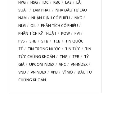
HPG
HSG
IDC
KBC
LAS
LÃI
SUẤT
LẠM PHÁT
NHÀ ĐẦU TƯ LÂU
NĂM
NHẬN ĐỊNH CỔ PHIẾU
NKG
NLG
OIL
PHÂN TÍCH CỔ PHIẾU
PHÂN TÍCH KỸ THUẬT
POW
PVI
PVS
SHB
STB
TCB
TIN QUỐC
TẾ
TIN TRONG NƯỚC
TIN TỨC
TIN
TỨC CHỨNG KHOÁN
TNG
TPB
TỶ
GIÁ
UPCOM INDEX
VHC
VN-INDEX
VND
VNINDEX
VPB
VĨ MÔ
ĐẦU TƯ
CHỨNG KHOÁN