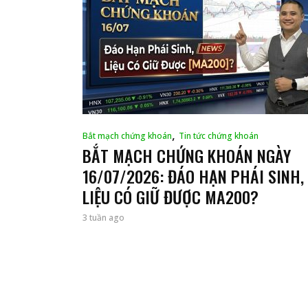
,
Bắt mạch chứng khoán
Tin tức chứng khoán
BẮT MẠCH CHỨNG KHOÁN NGÀY
16/07/2026: ĐÁO HẠN PHÁI SINH,
LIỆU CÓ GIỮ ĐƯỢC MA200?
3 tuần ago