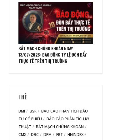
BẮT MẠCH CHỨNG KHOÁN NGÀY
13/07/2026: BÁO ĐỘNG TỶ LỆ ĐÒN BẨY
THỰC TẾ TRÊN THỊ TRƯỜNG
THẺ
BMI
BSR
BÁO CÁO PHÂN TÍCH ĐẦU
TƯ CỔ PHIẾU
BÁO CÁO PHÂN TÍCH KỸ
THUẬT
BẮT MẠCH CHỨNG KHOÁN
CMX
DBC
DPM
FRT
HNINDEX