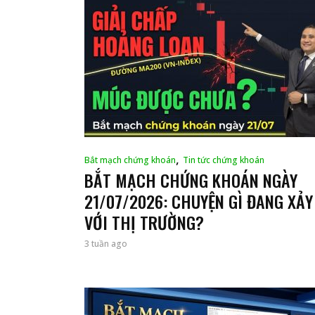
,
Bắt mạch chứng khoán
Tin tức chứng khoán
BẮT MẠCH CHỨNG KHOÁN NGÀY
21/07/2026: CHUYỆN GÌ ĐANG XẢY
VỚI THỊ TRƯỜNG?
3 tuần ago