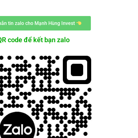
ắn tin zalo cho Mạnh Hùng Invest
R code để kết bạn zalo