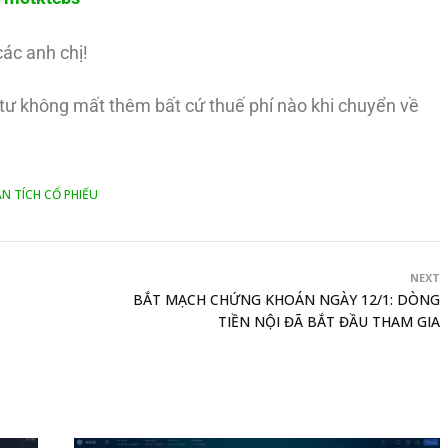
các anh chị!
u tư không mất thêm bất cứ thuế phí nào khi chuyển về
N TÍCH CỔ PHIẾU
NEXT
BẮT MẠCH CHỨNG KHOÁN NGÀY 12/1: DÒNG
TIỀN NỘI ĐÃ BẮT ĐẦU THAM GIA