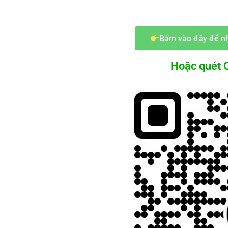
Bấm vào đây để nh
Hoặc quét Q