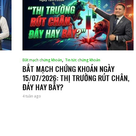
,
Bắt mạch chứng khoán
Tin tức chứng khoán
BẮT MẠCH CHỨNG KHOÁN NGÀY
15/07/2026: THỊ TRƯỜNG RÚT CHÂN,
ĐÁY HAY BẪY?
4 tuần ago