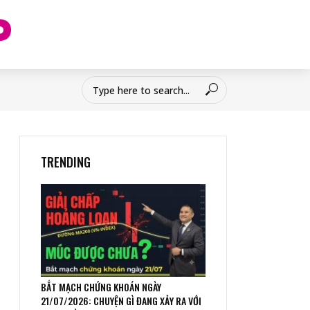
TRENDING
BẮT MẠCH CHỨNG KHOÁN NGÀY
21/07/2026: CHUYỆN GÌ ĐANG XẢY RA VỚI