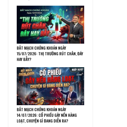
BẮT MẠCH CHỨNG KHOÁN NGÀY
15/07/2026: THỊ TRƯỜNG RÚT CHÂN, ĐÁY
HAY BẪY?
BẮT MẠCH CHỨNG KHOÁN NGÀY
14/07/2026: CỔ PHIẾU GÃY NỀN HÀNG
LOẠT, CHUYỆN GÌ ĐANG DIỄN RA?