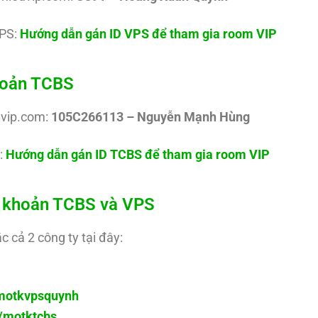
PS:
Hướng dẫn gán ID VPS để tham gia room VIP
khoản TCBS
uvip.com:
105C266113 – Nguyễn Mạnh Hùng
:
Hướng dẫn gán ID TCBS để tham gia room VIP
ài khoản TCBS và VPS
c cả 2 công ty tại đây:
y/motkvpsquynh
ly/motktcbs