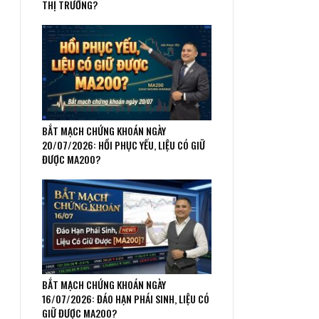
THỊ TRƯỜNG?
BẮT MẠCH CHỨNG KHOÁN NGÀY
20/07/2026: HỒI PHỤC YẾU, LIỆU CÓ GIỮ
ĐƯỢC MA200?
BẮT MẠCH CHỨNG KHOÁN NGÀY
16/07/2026: ĐÁO HẠN PHÁI SINH, LIỆU CÓ
GIỮ ĐƯỢC MA200?