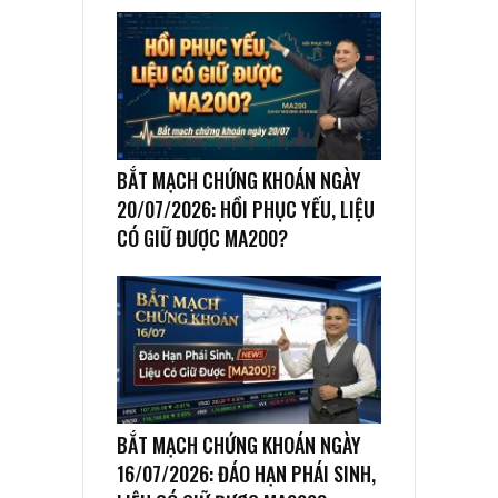
BẮT MẠCH CHỨNG KHOÁN NGÀY
20/07/2026: HỒI PHỤC YẾU, LIỆU
CÓ GIỮ ĐƯỢC MA200?
BẮT MẠCH CHỨNG KHOÁN NGÀY
16/07/2026: ĐÁO HẠN PHÁI SINH,