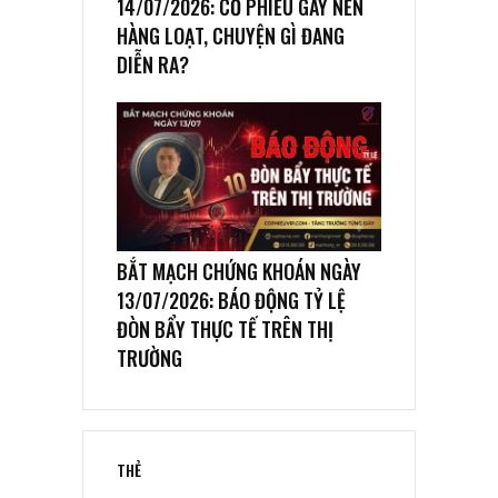
14/07/2026: CỔ PHIẾU GÃY NỀN
HÀNG LOẠT, CHUYỆN GÌ ĐANG
DIỄN RA?
BẮT MẠCH CHỨNG KHOÁN NGÀY
13/07/2026: BÁO ĐỘNG TỶ LỆ
ĐÒN BẨY THỰC TẾ TRÊN THỊ
TRƯỜNG
THẺ