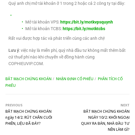
Quý anh chị mở tài khoản ở 1 trong 2 hoặc cả 2 công ty tại đây:
Mở tài khoản VPS:
https://bit.ly/motkvpsquynh
Mở tài khoản TCBS:
https://bit.ly/motktcbs
Rất vui được hợp tác và phát triển cùng các anh chị!
Lưu ý
: việc này là miễn phí, quý nhà đầu tư không mất thêm bất
cứ thuế phí nào khi chuyển về đồng hành cùng
COPHIEUVIP.COM.
BẮT MẠCH CHỨNG KHOÁN
NHẬN ĐỊNH CỔ PHIẾU
PHÂN TÍCH CỔ
PHIẾU
PREVIOUS
NEXT
BẮT MẠCH CHỨNG KHOÁN
BẮT MẠCH CHỨNG KHOÁN
ngày 14/2: RÚT CHÂN CUỐI
NGÀY 10/2: KHỐI NGOẠI
PHIÊN, LIỆU ĐÃ ĐÁY?
QUAY RA BÁN, NHÀ ĐẦU TƯ
NÊN LÀM GÌ?