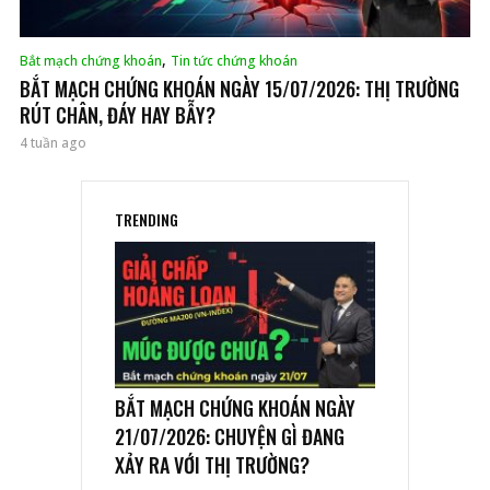
,
Bắt mạch chứng khoán
Tin tức chứng khoán
BẮT MẠCH CHỨNG KHOÁN NGÀY 15/07/2026: THỊ TRƯỜNG
RÚT CHÂN, ĐÁY HAY BẪY?
4 tuần ago
TRENDING
BẮT MẠCH CHỨNG KHOÁN NGÀY
21/07/2026: CHUYỆN GÌ ĐANG
XẢY RA VỚI THỊ TRƯỜNG?