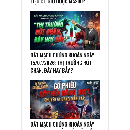
LIỆU CÓ GIỮ ĐƯỢC MA200?
BẮT MẠCH CHỨNG KHOÁN NGÀY
15/07/2026: THỊ TRƯỜNG RÚT
CHÂN, ĐÁY HAY BẪY?
BẮT MẠCH CHỨNG KHOÁN NGÀY