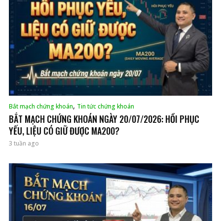
,
Bắt mạch chứng khoán
Tin tức chứng khoán
BẮT MẠCH CHỨNG KHOÁN NGÀY 20/07/2026: HỒI PHỤC
YẾU, LIỆU CÓ GIỮ ĐƯỢC MA200?
3 tuần ago