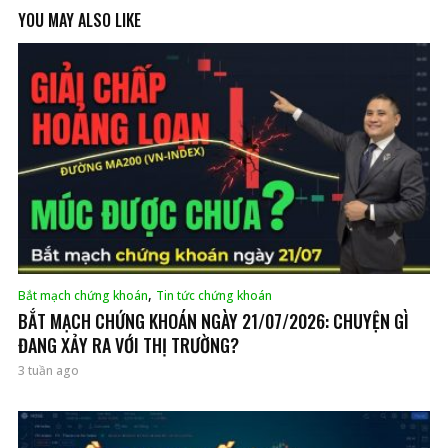
YOU MAY ALSO LIKE
,
Bắt mạch chứng khoán
Tin tức chứng khoán
BẮT MẠCH CHỨNG KHOÁN NGÀY 21/07/2026: CHUYỆN GÌ
ĐANG XẢY RA VỚI THỊ TRƯỜNG?
3 tuần ago