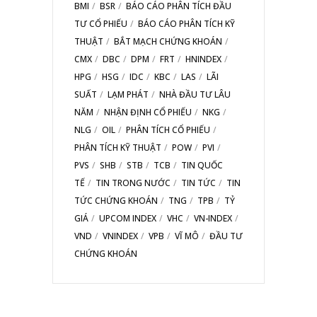
BMI
BSR
BÁO CÁO PHÂN TÍCH ĐẦU
TƯ CỔ PHIẾU
BÁO CÁO PHÂN TÍCH KỸ
THUẬT
BẮT MẠCH CHỨNG KHOÁN
CMX
DBC
DPM
FRT
HNINDEX
HPG
HSG
IDC
KBC
LAS
LÃI
SUẤT
LẠM PHÁT
NHÀ ĐẦU TƯ LÂU
NĂM
NHẬN ĐỊNH CỔ PHIẾU
NKG
NLG
OIL
PHÂN TÍCH CỔ PHIẾU
PHÂN TÍCH KỸ THUẬT
POW
PVI
PVS
SHB
STB
TCB
TIN QUỐC
TẾ
TIN TRONG NƯỚC
TIN TỨC
TIN
TỨC CHỨNG KHOÁN
TNG
TPB
TỶ
GIÁ
UPCOM INDEX
VHC
VN-INDEX
VND
VNINDEX
VPB
VĨ MÔ
ĐẦU TƯ
CHỨNG KHOÁN