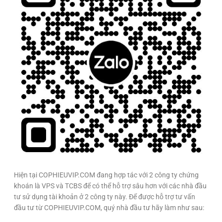
Hiện tại COPHIEUVIP.COM đang hợp tác với 2 công ty chứng
khoán là VPS và TCBS để có thể hỗ trợ sâu hơn với các nhà đầu
tư sử dụng tài khoản ở 2 công ty này. Để được hỗ trợ tư vấn
đầu tư từ COPHIEUVIP.COM, quý nhà đầu tư hãy làm như sau: