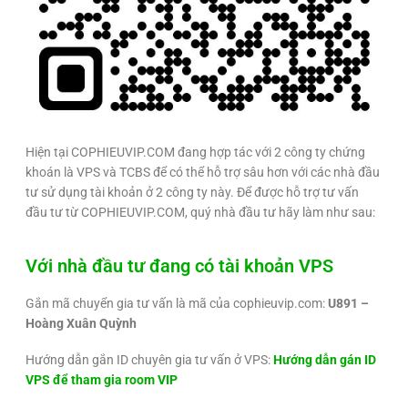
Hiện tại COPHIEUVIP.COM đang hợp tác với 2 công ty chứng
khoán là VPS và TCBS để có thể hỗ trợ sâu hơn với các nhà đầu
tư sử dụng tài khoản ở 2 công ty này. Để được hỗ trợ tư vấn
đầu tư từ COPHIEUVIP.COM, quý nhà đầu tư hãy làm như sau:
Với nhà đầu tư đang có tài khoản VPS
Gắn mã chuyển gia tư vấn là mã của cophieuvip.com:
U891 –
Hoàng Xuân Quỳnh
Hướng dẫn gắn ID chuyên gia tư vấn ở VPS:
Hướng dẫn gán ID
VPS để tham gia room VIP