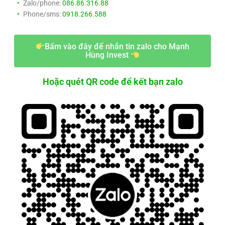
Zalo/phone:
086.86.316.88
Phone/sms:
0918.266.588
Bấm vào đây để nhắn tin zalo cho Mạnh
Hùng Invest
Hoặc quét QR code để kết bạn zalo