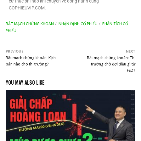
cứ thuế phí nào khi chuyển về đồng hành cùng
COPHIEUVIP.COM.
BẮT MẠCH CHỨNG KHOÁN
NHẬN ĐỊNH CỔ PHIẾU
PHÂN TÍCH CỔ
PHIẾU
PREVIOUS
NEXT
Bắt mạch chứng khoán: Kịch
Bắt mạch chứng khoán: Thị
bản nào cho thị trường?
trường chờ đợi điều gì từ
FED?
YOU MAY ALSO LIKE