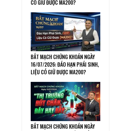
CÓ GIỮ ĐƯỢC MA200?
BẮT MẠCH CHỨNG KHOÁN NGÀY
16/07/2026: ĐÁO HẠN PHÁI SINH,
LIỆU CÓ GIỮ ĐƯỢC MA200?
BẮT MẠCH CHỨNG KHOÁN NGÀY