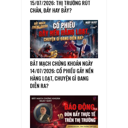
15/07/2026: THỊ TRƯỜNG RÚT
CHÂN, ĐÁY HAY BẪY?
BẮT MẠCH CHỨNG KHOÁN NGÀY
14/07/2026: CỔ PHIẾU GÃY NỀN
HÀNG LOẠT, CHUYỆN GÌ ĐANG
DIỄN RA?