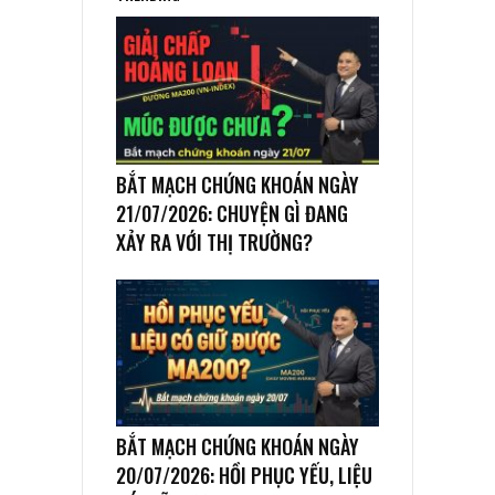
BẮT MẠCH CHỨNG KHOÁN NGÀY
21/07/2026: CHUYỆN GÌ ĐANG
XẢY RA VỚI THỊ TRƯỜNG?
BẮT MẠCH CHỨNG KHOÁN NGÀY
20/07/2026: HỒI PHỤC YẾU, LIỆU