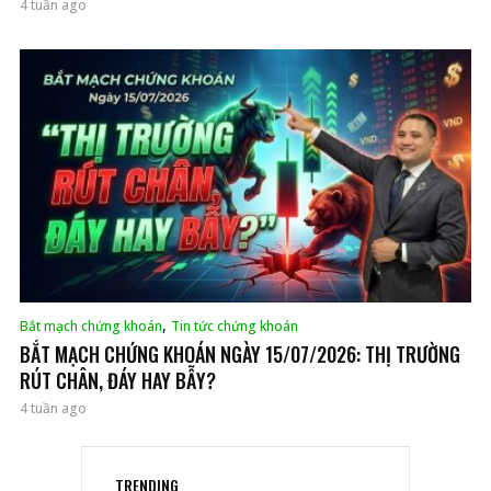
4 tuần ago
,
Bắt mạch chứng khoán
Tin tức chứng khoán
BẮT MẠCH CHỨNG KHOÁN NGÀY 15/07/2026: THỊ TRƯỜNG
RÚT CHÂN, ĐÁY HAY BẪY?
4 tuần ago
TRENDING