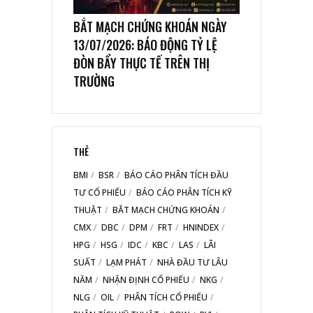
BẮT MẠCH CHỨNG KHOÁN NGÀY
13/07/2026: BÁO ĐỘNG TỶ LỆ
ĐÒN BẨY THỰC TẾ TRÊN THỊ
TRƯỜNG
THẺ
BMI
BSR
BÁO CÁO PHÂN TÍCH ĐẦU
TƯ CỔ PHIẾU
BÁO CÁO PHÂN TÍCH KỸ
THUẬT
BẮT MẠCH CHỨNG KHOÁN
CMX
DBC
DPM
FRT
HNINDEX
HPG
HSG
IDC
KBC
LAS
LÃI
SUẤT
LẠM PHÁT
NHÀ ĐẦU TƯ LÂU
NĂM
NHẬN ĐỊNH CỔ PHIẾU
NKG
NLG
OIL
PHÂN TÍCH CỔ PHIẾU