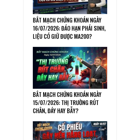
BẮT MẠCH CHỨNG KHOÁN NGÀY
16/07/2026: ĐÁO HẠN PHÁI SINH,
LIỆU CÓ GIỮ ĐƯỢC MA200?
BẮT MẠCH CHỨNG KHOÁN NGÀY
15/07/2026: THỊ TRƯỜNG RÚT
CHÂN, ĐÁY HAY BẪY?