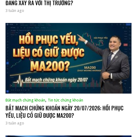
ĐANG XẢY RA VỚI THỊ TRƯỜNG?
3 tuần ago
,
Bắt mạch chứng khoán
Tin tức chứng khoán
BẮT MẠCH CHỨNG KHOÁN NGÀY 20/07/2026: HỒI PHỤC
YẾU, LIỆU CÓ GIỮ ĐƯỢC MA200?
3 tuần ago