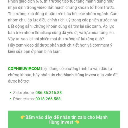
Phiên giao dịch 6/6, thị trường tiếp tục tăng mạnh đúng như
nhận định trong video Bắt mạch chứng khoán tối hôm trước.
Thị trường khá đồng thuận trên hầu hết các nhóm ngành. Các
nhóm chịu áp lực điều chỉnh tích luỹ trong các phiên trước như
Bất động sản, Chứng khoán cũng đã tìm lại sắc xanh. Áp lực
bán trên nhóm Smallcap cũng đã yếu đi, và lực mua tăng lên.
Vậy tại sao lại nói phiên mai thị trường sẽ lại tặng quà?
Hãy xem video để được phân tích chi tiết hơn và comment ý
kiến của bạn ở phần bình luận.
COPHIEUVIP.COM
hiện đang có chương trình tư vấn đầu tư
chứng khoán, hãy nhắn tin cho
Mạnh Hùng Invest
qua zalo để
được hỗ trợ:
Zalo/phone:
086.86.316.88
Phone/sms:
0918.266.588
Bấm vào đây để nhắn tin zalo cho Mạnh
Hùng Invest