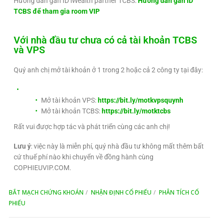
Hướng dẫn gắn ID iWealth partner TCBS:
Hướng dẫn gán ID
TCBS để tham gia room VIP
Với nhà đầu tư chưa có cả tài khoản TCBS
và VPS
Quý anh chị mở tài khoản ở 1 trong 2 hoặc cả 2 công ty tại đây:
Mở tài khoản VPS:
https://bit.ly/motkvpsquynh
Mở tài khoản TCBS:
https://bit.ly/motktcbs
Rất vui được hợp tác và phát triển cùng các anh chị!
Lưu ý
: việc này là miễn phí, quý nhà đầu tư không mất thêm bất
cứ thuế phí nào khi chuyển về đồng hành cùng
COPHIEUVIP.COM.
BẮT MẠCH CHỨNG KHOÁN
NHẬN ĐỊNH CỔ PHIẾU
PHÂN TÍCH CỔ
PHIẾU