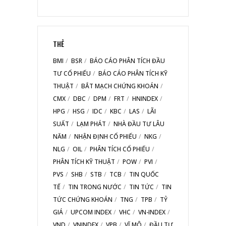
THẺ
BMI
BSR
BÁO CÁO PHÂN TÍCH ĐẦU
TƯ CỔ PHIẾU
BÁO CÁO PHÂN TÍCH KỸ
THUẬT
BẮT MẠCH CHỨNG KHOÁN
CMX
DBC
DPM
FRT
HNINDEX
HPG
HSG
IDC
KBC
LAS
LÃI
SUẤT
LẠM PHÁT
NHÀ ĐẦU TƯ LÂU
NĂM
NHẬN ĐỊNH CỔ PHIẾU
NKG
NLG
OIL
PHÂN TÍCH CỔ PHIẾU
PHÂN TÍCH KỸ THUẬT
POW
PVI
PVS
SHB
STB
TCB
TIN QUỐC
TẾ
TIN TRONG NƯỚC
TIN TỨC
TIN
TỨC CHỨNG KHOÁN
TNG
TPB
TỶ
GIÁ
UPCOM INDEX
VHC
VN-INDEX
VND
VNINDEX
VPB
VĨ MÔ
ĐẦU TƯ