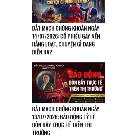
BẮT MẠCH CHỨNG KHOÁN NGÀY
14/07/2026: CỔ PHIẾU GÃY NỀN
HÀNG LOẠT, CHUYỆN GÌ ĐANG
DIỄN RA?
BẮT MẠCH CHỨNG KHOÁN NGÀY
13/07/2026: BÁO ĐỘNG TỶ LỆ
ĐÒN BẨY THỰC TẾ TRÊN THỊ
TRƯỜNG