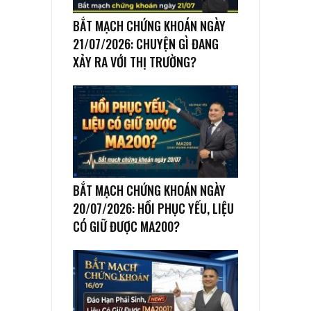
BẮT MẠCH CHỨNG KHOÁN NGÀY
21/07/2026: CHUYỆN GÌ ĐANG
XẢY RA VỚI THỊ TRƯỜNG?
BẮT MẠCH CHỨNG KHOÁN NGÀY
20/07/2026: HỒI PHỤC YẾU, LIỆU
CÓ GIỮ ĐƯỢC MA200?