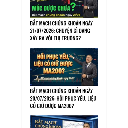
BẮT MẠCH CHỨNG KHOÁN NGÀY
21/07/2026: CHUYỆN GÌ ĐANG
XẢY RA VỚI THỊ TRƯỜNG?
BẮT MẠCH CHỨNG KHOÁN NGÀY
20/07/2026: HỒI PHỤC YẾU, LIỆU
CÓ GIỮ ĐƯỢC MA200?