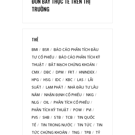
ĐÒN BẨY THỰC TẾ TRÊN THỊ
TRƯỜNG
THẺ
BMI
BSR
BÁO CÁO PHÂN TÍCH ĐẦU
TƯ CỔ PHIẾU
BÁO CÁO PHÂN TÍCH KỸ
THUẬT
BẮT MẠCH CHỨNG KHOÁN
CMX
DBC
DPM
FRT
HNINDEX
HPG
HSG
IDC
KBC
LAS
LÃI
SUẤT
LẠM PHÁT
NHÀ ĐẦU TƯ LÂU
NĂM
NHẬN ĐỊNH CỔ PHIẾU
NKG
NLG
OIL
PHÂN TÍCH CỔ PHIẾU
PHÂN TÍCH KỸ THUẬT
POW
PVI
PVS
SHB
STB
TCB
TIN QUỐC
TẾ
TIN TRONG NƯỚC
TIN TỨC
TIN
TỨC CHỨNG KHOÁN
TNG
TPB
TỶ