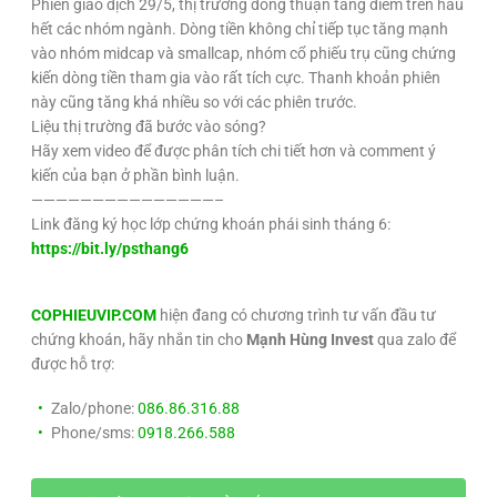
Phiên giao dịch 29/5, thị trường đồng thuận tăng điểm trên hầu
hết các nhóm ngành. Dòng tiền không chỉ tiếp tục tăng mạnh
vào nhóm midcap và smallcap, nhóm cổ phiếu trụ cũng chứng
kiến dòng tiền tham gia vào rất tích cực. Thanh khoản phiên
này cũng tăng khá nhiều so với các phiên trước.
Liệu thị trường đã bước vào sóng?
Hãy xem video để được phân tích chi tiết hơn và comment ý
kiến của bạn ở phần bình luận.
———————————————–
Link đăng ký học lớp chứng khoán phái sinh tháng 6:
https://bit.ly/psthang6
COPHIEUVIP.COM
hiện đang có chương trình tư vấn đầu tư
chứng khoán, hãy nhắn tin cho
Mạnh Hùng Invest
qua zalo để
được hỗ trợ:
Zalo/phone:
086.86.316.88
Phone/sms:
0918.266.588