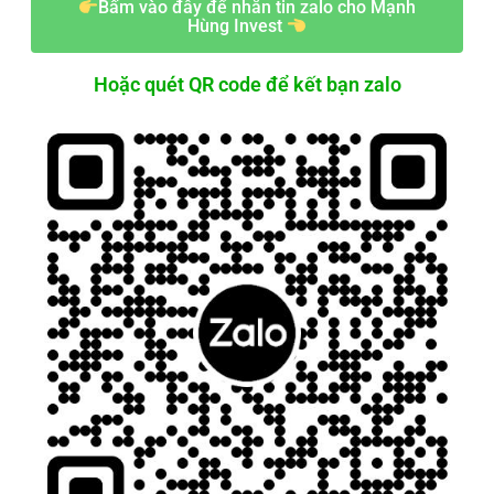
Bấm vào đây để nhắn tin zalo cho Mạnh
Hùng Invest
Hoặc quét QR code để kết bạn zalo