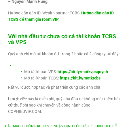
– Nguyễn Mạnh Hùng
Hướng dẫn gắn ID iWealth partner TCBS:
Hướng dẫn gán ID
TCBS để tham gia room VIP
Với nhà đầu tư chưa có cả tài khoản TCBS
và VPS
Quý anh chị mở tài khoản ở 1 trong 2 hoặc cả 2 công ty tại đây:
Mở tài khoản VPS:
https://bit.ly/motkvpsquynh
Mở tài khoản TCBS:
https://bit.ly/motktcbs
Rất vui được hợp tác và phát triển cùng các anh chị!
Lưu ý
: việc này là miễn phí, quý nhà đầu tư không mất thêm bất
cứ thuế phí nào khi chuyển về đồng hành cùng
COPHIEUVIP.COM.
BẮT MẠCH CHỨNG KHOÁN
NHẬN ĐỊNH CỔ PHIẾU
PHÂN TÍCH CỔ