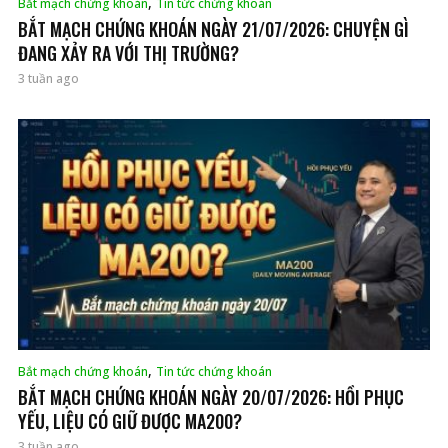
,
Bắt mạch chứng khoán
Tin tức chứng khoán
BẮT MẠCH CHỨNG KHOÁN NGÀY 21/07/2026: CHUYỆN GÌ
ĐANG XẢY RA VỚI THỊ TRƯỜNG?
3 tuần ago
,
Bắt mạch chứng khoán
Tin tức chứng khoán
BẮT MẠCH CHỨNG KHOÁN NGÀY 20/07/2026: HỒI PHỤC
YẾU, LIỆU CÓ GIỮ ĐƯỢC MA200?
3 tuần ago