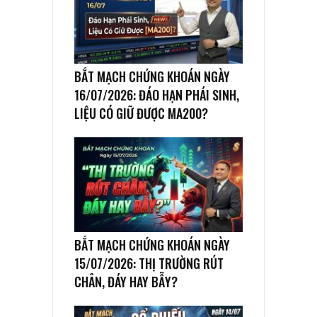
BẮT MẠCH CHỨNG KHOÁN NGÀY
16/07/2026: ĐÁO HẠN PHÁI SINH,
LIỆU CÓ GIỮ ĐƯỢC MA200?
BẮT MẠCH CHỨNG KHOÁN NGÀY
15/07/2026: THỊ TRƯỜNG RÚT
CHÂN, ĐÁY HAY BẪY?