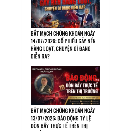
BẮT MẠCH CHỨNG KHOÁN NGÀY
14/07/2026: CỔ PHIẾU GÃY NỀN
HÀNG LOẠT, CHUYỆN GÌ ĐANG
DIỄN RA?
BẮT MẠCH CHỨNG KHOÁN NGÀY
13/07/2026: BÁO ĐỘNG TỶ LỆ
ĐÒN BẨY THỰC TẾ TRÊN THỊ