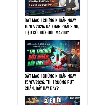
BẮT MẠCH CHỨNG KHOÁN NGÀY
16/07/2026: ĐÁO HẠN PHÁI SINH,
LIỆU CÓ GIỮ ĐƯỢC MA200?
BẮT MẠCH CHỨNG KHOÁN NGÀY
15/07/2026: THỊ TRƯỜNG RÚT
CHÂN, ĐÁY HAY BẪY?