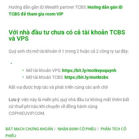
Hướng dẫn gắn ID iWealth partner TCBS:
Hướng dẫn gán ID
TCBS để tham gia room VIP
Với nhà đầu tư chưa có cả tài khoản TCBS
và VPS
Quý anh chị mở tài khoản ở 1 trong 2 hoặc cả 2 công ty tại đây:
Mở tài khoản VPS:
https://bit.ly/motkvpsquynh
Mở tài khoản TCBS:
https://bit.ly/motktcbs
Rất vui được hợp tác và phát triển cùng các anh chị!
Lưu ý
: việc này là miễn phí, quý nhà đầu tư không mất thêm bất
cứ thuế phí nào khi chuyển về đồng hành cùng
COPHIEUVIP.COM.
BẮT MẠCH CHỨNG KHOÁN
NHẬN ĐỊNH CỔ PHIẾU
PHÂN TÍCH CỔ
PHIẾU