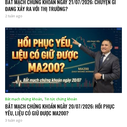
BẮT MẠCH CHỨNG KHOÁN NGÀY 21/07/2026: CHUYỆN GÌ
ĐANG XẢY RA VỚI THỊ TRƯỜNG?
2 tuần ago
,
Bắt mạch chứng khoán
Tin tức chứng khoán
BẮT MẠCH CHỨNG KHOÁN NGÀY 20/07/2026: HỒI PHỤC
YẾU, LIỆU CÓ GIỮ ĐƯỢC MA200?
3 tuần ago