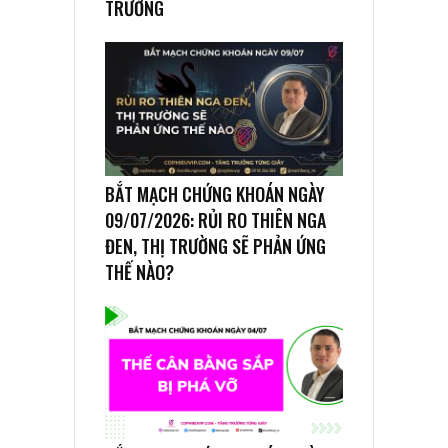
TRƯỜNG
BẮT MẠCH CHỨNG KHOÁN NGÀY
09/07/2026: RỦI RO THIÊN NGA
ĐEN, THỊ TRƯỜNG SẼ PHẢN ỨNG
THẾ NÀO?