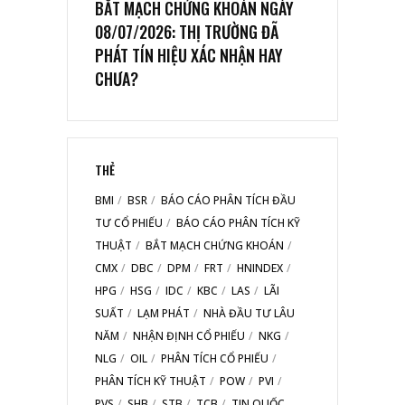
BẮT MẠCH CHỨNG KHOÁN NGÀY
08/07/2026: THỊ TRƯỜNG ĐÃ
PHÁT TÍN HIỆU XÁC NHẬN HAY
CHƯA?
THẺ
BMI
BSR
BÁO CÁO PHÂN TÍCH ĐẦU
TƯ CỔ PHIẾU
BÁO CÁO PHÂN TÍCH KỸ
THUẬT
BẮT MẠCH CHỨNG KHOÁN
CMX
DBC
DPM
FRT
HNINDEX
HPG
HSG
IDC
KBC
LAS
LÃI
SUẤT
LẠM PHÁT
NHÀ ĐẦU TƯ LÂU
NĂM
NHẬN ĐỊNH CỔ PHIẾU
NKG
NLG
OIL
PHÂN TÍCH CỔ PHIẾU
PHÂN TÍCH KỸ THUẬT
POW
PVI
PVS
SHB
STB
TCB
TIN QUỐC