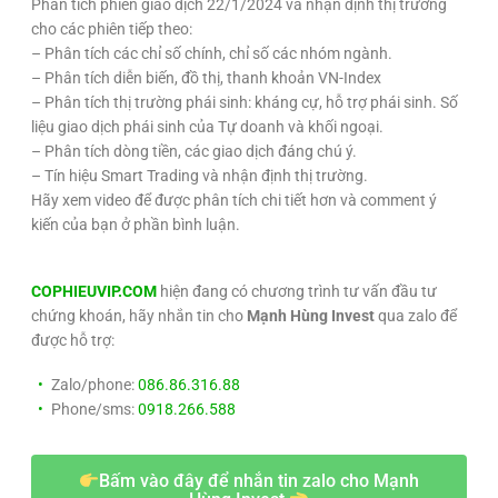
Phân tích phiên giao dịch 22/1/2024 và nhận định thị trường
cho các phiên tiếp theo:
– Phân tích các chỉ số chính, chỉ số các nhóm ngành.
– Phân tích diễn biến, đồ thị, thanh khoản VN-Index
– Phân tích thị trường phái sinh: kháng cự, hỗ trợ phái sinh. Số
liệu giao dịch phái sinh của Tự doanh và khối ngoại.
– Phân tích dòng tiền, các giao dịch đáng chú ý.
– Tín hiệu Smart Trading và nhận định thị trường.
Hãy xem video để được phân tích chi tiết hơn và comment ý
kiến của bạn ở phần bình luận.
COPHIEUVIP.COM
hiện đang có chương trình tư vấn đầu tư
chứng khoán, hãy nhắn tin cho
Mạnh Hùng Invest
qua zalo để
được hỗ trợ:
Zalo/phone:
086.86.316.88
Phone/sms:
0918.266.588
Bấm vào đây để nhắn tin zalo cho Mạnh