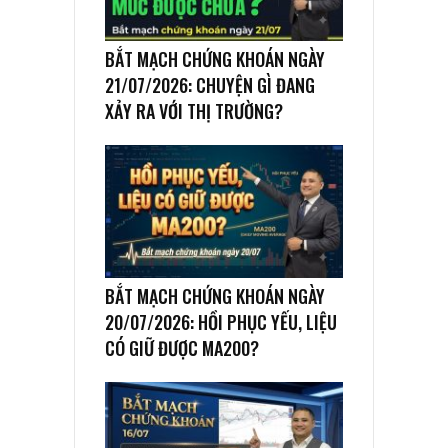
BẮT MẠCH CHỨNG KHOÁN NGÀY
21/07/2026: CHUYỆN GÌ ĐANG
XẢY RA VỚI THỊ TRƯỜNG?
BẮT MẠCH CHỨNG KHOÁN NGÀY
20/07/2026: HỒI PHỤC YẾU, LIỆU
CÓ GIỮ ĐƯỢC MA200?