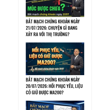
BẮT MẠCH CHỨNG KHOÁN NGÀY
21/07/2026: CHUYỆN GÌ ĐANG
XẢY RA VỚI THỊ TRƯỜNG?
BẮT MẠCH CHỨNG KHOÁN NGÀY
20/07/2026: HỒI PHỤC YẾU, LIỆU
CÓ GIỮ ĐƯỢC MA200?