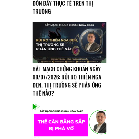
ĐÒN BẨY THỰC TẾ TRÊN THỊ
TRƯỜNG
BẮT MẠCH CHỨNG KHOÁN NGÀY
09/07/2026: RỦI RO THIÊN NGA
ĐEN, THỊ TRƯỜNG SẼ PHẢN ỨNG
THẾ NÀO?