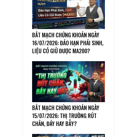
BẮT MẠCH CHỨNG KHOÁN NGÀY
16/07/2026: ĐÁO HẠN PHÁI SINH,
LIỆU CÓ GIỮ ĐƯỢC MA200?
BẮT MẠCH CHỨNG KHOÁN NGÀY
15/07/2026: THỊ TRƯỜNG RÚT
CHÂN, ĐÁY HAY BẪY?