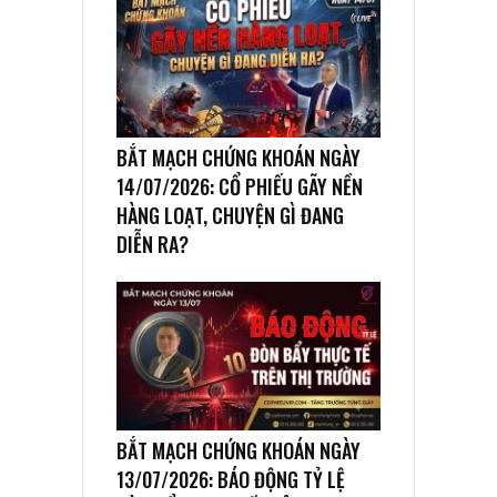
BẮT MẠCH CHỨNG KHOÁN NGÀY
14/07/2026: CỔ PHIẾU GÃY NỀN
HÀNG LOẠT, CHUYỆN GÌ ĐANG
DIỄN RA?
BẮT MẠCH CHỨNG KHOÁN NGÀY
13/07/2026: BÁO ĐỘNG TỶ LỆ