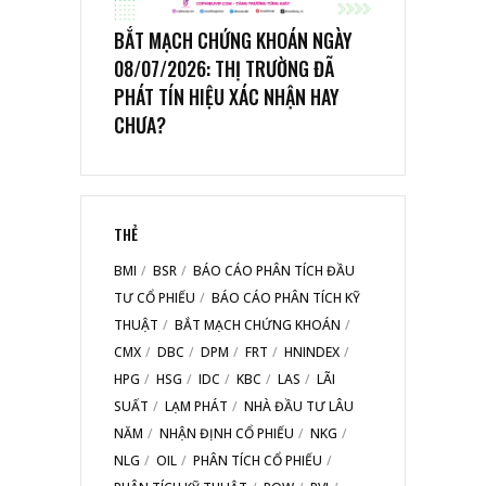
BẮT MẠCH CHỨNG KHOÁN NGÀY
08/07/2026: THỊ TRƯỜNG ĐÃ
PHÁT TÍN HIỆU XÁC NHẬN HAY
CHƯA?
THẺ
BMI
BSR
BÁO CÁO PHÂN TÍCH ĐẦU
TƯ CỔ PHIẾU
BÁO CÁO PHÂN TÍCH KỸ
THUẬT
BẮT MẠCH CHỨNG KHOÁN
CMX
DBC
DPM
FRT
HNINDEX
HPG
HSG
IDC
KBC
LAS
LÃI
SUẤT
LẠM PHÁT
NHÀ ĐẦU TƯ LÂU
NĂM
NHẬN ĐỊNH CỔ PHIẾU
NKG
NLG
OIL
PHÂN TÍCH CỔ PHIẾU