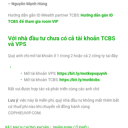
– Nguyễn Mạnh Hùng
Hướng dẫn gắn ID iWealth partner TCBS:
Hướng dẫn gán ID
TCBS để tham gia room VIP
Với nhà đầu tư chưa có cả tài khoản TCBS
và VPS
Quý anh chị mở tài khoản ở 1 trong 2 hoặc cả 2 công ty tại đây:
Mở tài khoản VPS:
https://bit.ly/motkvpsquynh
Mở tài khoản TCBS:
https://bit.ly/motktcbs
Rất vui được hợp tác và phát triển cùng các anh chị!
Lưu ý
: việc này là miễn phí, quý nhà đầu tư không mất thêm bất
cứ thuế phí nào khi chuyển về đồng hành cùng
COPHIEUVIP.COM.
BẮT MẠCH CHỨNG KHOÁN
NHẬN ĐỊNH CỔ PHIẾU