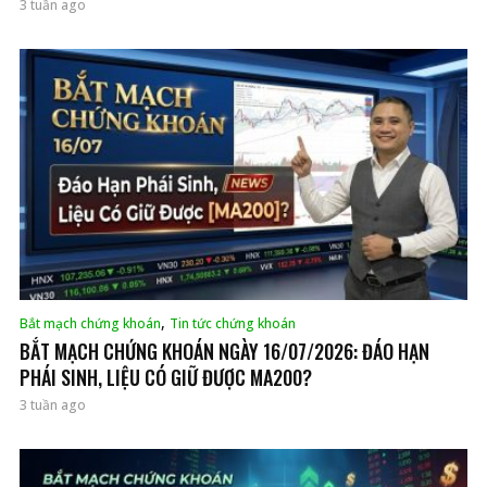
3 tuần ago
,
Bắt mạch chứng khoán
Tin tức chứng khoán
BẮT MẠCH CHỨNG KHOÁN NGÀY 16/07/2026: ĐÁO HẠN
PHÁI SINH, LIỆU CÓ GIỮ ĐƯỢC MA200?
3 tuần ago