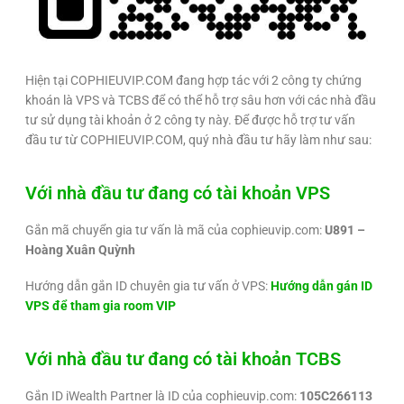
Hiện tại COPHIEUVIP.COM đang hợp tác với 2 công ty chứng
khoán là VPS và TCBS để có thể hỗ trợ sâu hơn với các nhà đầu
tư sử dụng tài khoản ở 2 công ty này. Để được hỗ trợ tư vấn
đầu tư từ COPHIEUVIP.COM, quý nhà đầu tư hãy làm như sau:
Với nhà đầu tư đang có tài khoản VPS
Gắn mã chuyển gia tư vấn là mã của cophieuvip.com:
U891 –
Hoàng Xuân Quỳnh
Hướng dẫn gắn ID chuyên gia tư vấn ở VPS:
Hướng dẫn gán ID
VPS để tham gia room VIP
Với nhà đầu tư đang có tài khoản TCBS
Gắn ID iWealth Partner là ID của cophieuvip.com:
105C266113