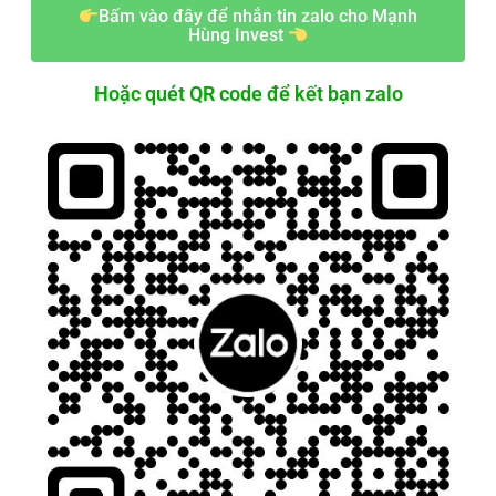
Bấm vào đây để nhắn tin zalo cho Mạnh
Hùng Invest
Hoặc quét QR code để kết bạn zalo