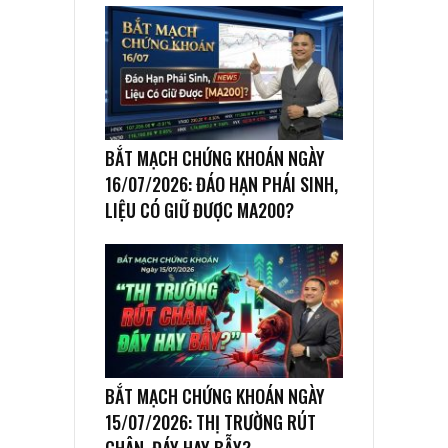
BẮT MẠCH CHỨNG KHOÁN NGÀY
16/07/2026: ĐÁO HẠN PHÁI SINH,
LIỆU CÓ GIỮ ĐƯỢC MA200?
BẮT MẠCH CHỨNG KHOÁN NGÀY
15/07/2026: THỊ TRƯỜNG RÚT