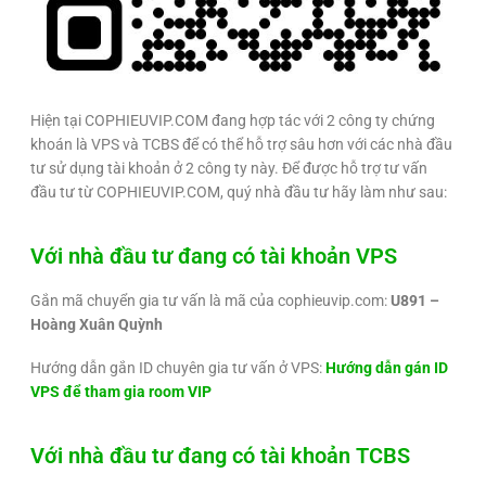
Hiện tại COPHIEUVIP.COM đang hợp tác với 2 công ty chứng
khoán là VPS và TCBS để có thể hỗ trợ sâu hơn với các nhà đầu
tư sử dụng tài khoản ở 2 công ty này. Để được hỗ trợ tư vấn
đầu tư từ COPHIEUVIP.COM, quý nhà đầu tư hãy làm như sau:
Với nhà đầu tư đang có tài khoản VPS
Gắn mã chuyển gia tư vấn là mã của cophieuvip.com:
U891 –
Hoàng Xuân Quỳnh
Hướng dẫn gắn ID chuyên gia tư vấn ở VPS:
Hướng dẫn gán ID
VPS để tham gia room VIP
Với nhà đầu tư đang có tài khoản TCBS