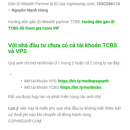
Gắn ID iWealth Partner là ID của cophieuvip.com:
105C266113
– Nguyễn Mạnh Hùng
Hướng dẫn gắn ID iWealth partner TCBS:
Hướng dẫn gán ID
TCBS để tham gia room VIP
Với nhà đầu tư chưa có cả tài khoản TCBS
và VPS
Quý anh chị mở tài khoản ở 1 trong 2 hoặc cả 2 công ty tại đây:
Mở tài khoản VPS:
https://bit.ly/motkvpsquynh
Mở tài khoản TCBS:
https://bit.ly/motktcbs
Rất vui được hợp tác và phát triển cùng các anh chị!
Lưu ý
: việc này là miễn phí, quý nhà đầu tư không mất thêm bất
cứ thuế phí nào khi chuyển về đồng hành cùng
COPHIEUVIP.COM.