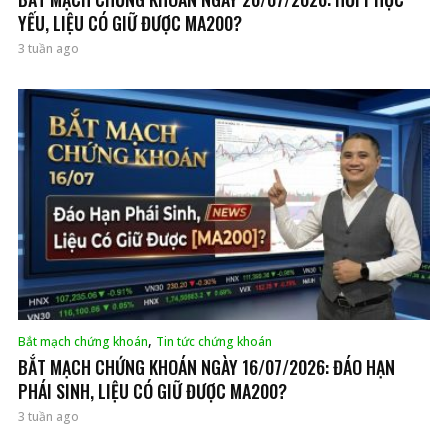
YẾU, LIỆU CÓ GIỮ ĐƯỢC MA200?
3 tuần ago
,
Bắt mạch chứng khoán
Tin tức chứng khoán
BẮT MẠCH CHỨNG KHOÁN NGÀY 16/07/2026: ĐÁO HẠN
PHÁI SINH, LIỆU CÓ GIỮ ĐƯỢC MA200?
3 tuần ago