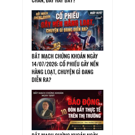
CHÂN, ĐÁY HAY BẪY?
BẮT MẠCH CHỨNG KHOÁN NGÀY
14/07/2026: CỔ PHIẾU GÃY NỀN
HÀNG LOẠT, CHUYỆN GÌ ĐANG
DIỄN RA?