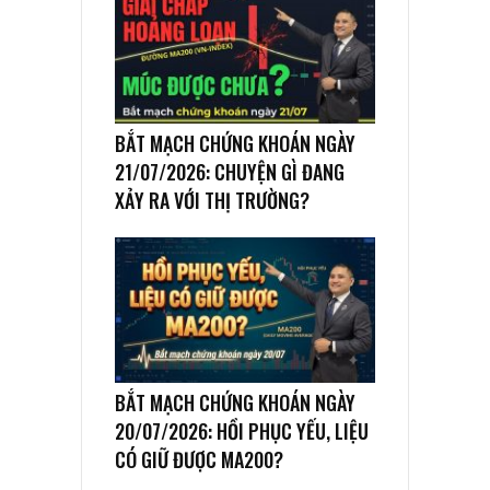
BẮT MẠCH CHỨNG KHOÁN NGÀY
21/07/2026: CHUYỆN GÌ ĐANG
XẢY RA VỚI THỊ TRƯỜNG?
BẮT MẠCH CHỨNG KHOÁN NGÀY
20/07/2026: HỒI PHỤC YẾU, LIỆU
CÓ GIỮ ĐƯỢC MA200?