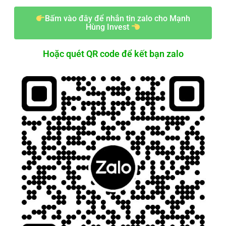
Bấm vào đây để nhắn tin zalo cho Mạnh
Hùng Invest
Hoặc quét QR code để kết bạn zalo