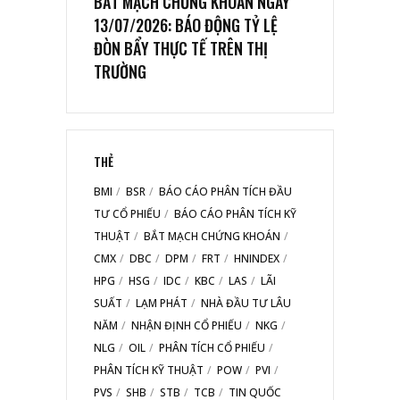
BẮT MẠCH CHỨNG KHOÁN NGÀY
13/07/2026: BÁO ĐỘNG TỶ LỆ
ĐÒN BẨY THỰC TẾ TRÊN THỊ
TRƯỜNG
THẺ
BMI
BSR
BÁO CÁO PHÂN TÍCH ĐẦU
TƯ CỔ PHIẾU
BÁO CÁO PHÂN TÍCH KỸ
THUẬT
BẮT MẠCH CHỨNG KHOÁN
CMX
DBC
DPM
FRT
HNINDEX
HPG
HSG
IDC
KBC
LAS
LÃI
SUẤT
LẠM PHÁT
NHÀ ĐẦU TƯ LÂU
NĂM
NHẬN ĐỊNH CỔ PHIẾU
NKG
NLG
OIL
PHÂN TÍCH CỔ PHIẾU
PHÂN TÍCH KỸ THUẬT
POW
PVI
PVS
SHB
STB
TCB
TIN QUỐC