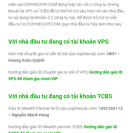
Hiện tại COPHIEUVIP.COM đang hợp tác với 2 công ty chứng
khoán là VPS và TCBS để có thể hỗ trợ sâu hơn với các nhà đầu
tư sử dụng tài khoản ở 2 công ty này. Để được hỗ trợ tư vấn
đầu tư từ COPHIEUVIP.COM, quý nhà đầu tư hãy làm như sau:
Với nhà đầu tư đang có tài khoản VPS
Gắn mã chuyển gia tư vấn là mã của cophieuvip.com:
U891 –
Hoàng Xuân Quỳnh
Hướng dẫn gắn ID chuyên gia tư vấn ở VPS:
Hướng dẫn gán ID
VPS để tham gia room VIP
Với nhà đầu tư đang có tài khoản TCBS
Gắn ID iWealth Partner là ID của cophieuvip.com:
105C266113
– Nguyễn Mạnh Hùng
Hướng dẫn gắn ID iWealth partner TCBS:
Hướng dẫn gán ID