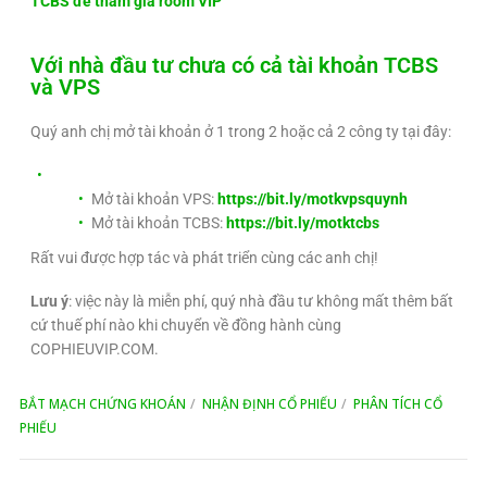
TCBS để tham gia room VIP
Với nhà đầu tư chưa có cả tài khoản TCBS
và VPS
Quý anh chị mở tài khoản ở 1 trong 2 hoặc cả 2 công ty tại đây:
Mở tài khoản VPS:
https://bit.ly/motkvpsquynh
Mở tài khoản TCBS:
https://bit.ly/motktcbs
Rất vui được hợp tác và phát triển cùng các anh chị!
Lưu ý
: việc này là miễn phí, quý nhà đầu tư không mất thêm bất
cứ thuế phí nào khi chuyển về đồng hành cùng
COPHIEUVIP.COM.
BẮT MẠCH CHỨNG KHOÁN
NHẬN ĐỊNH CỔ PHIẾU
PHÂN TÍCH CỔ
PHIẾU