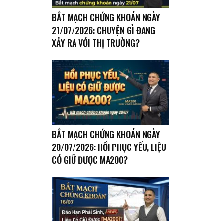
BẮT MẠCH CHỨNG KHOÁN NGÀY
21/07/2026: CHUYỆN GÌ ĐANG
XẢY RA VỚI THỊ TRƯỜNG?
BẮT MẠCH CHỨNG KHOÁN NGÀY
20/07/2026: HỒI PHỤC YẾU, LIỆU
CÓ GIỮ ĐƯỢC MA200?