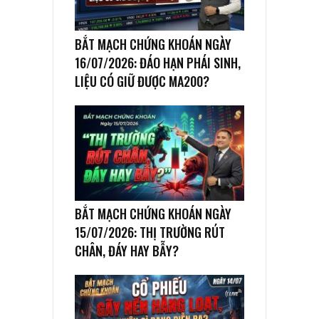
BẮT MẠCH CHỨNG KHOÁN NGÀY
16/07/2026: ĐÁO HẠN PHÁI SINH,
LIỆU CÓ GIỮ ĐƯỢC MA200?
BẮT MẠCH CHỨNG KHOÁN NGÀY
15/07/2026: THỊ TRƯỜNG RÚT
CHÂN, ĐÁY HAY BẪY?