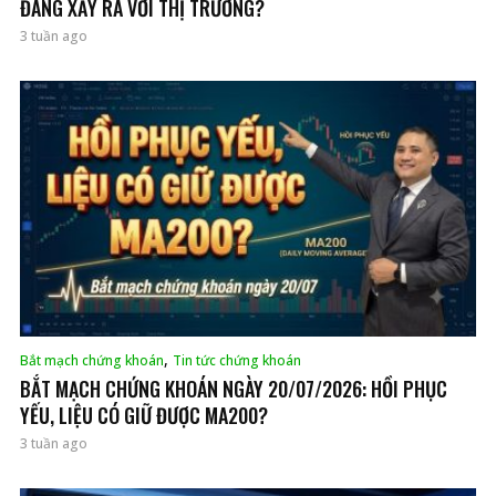
ĐANG XẢY RA VỚI THỊ TRƯỜNG?
3 tuần ago
,
Bắt mạch chứng khoán
Tin tức chứng khoán
BẮT MẠCH CHỨNG KHOÁN NGÀY 20/07/2026: HỒI PHỤC
YẾU, LIỆU CÓ GIỮ ĐƯỢC MA200?
3 tuần ago