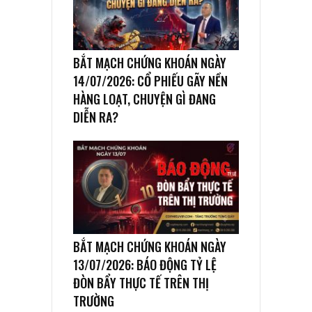
BẮT MẠCH CHỨNG KHOÁN NGÀY
14/07/2026: CỔ PHIẾU GÃY NỀN
HÀNG LOẠT, CHUYỆN GÌ ĐANG
DIỄN RA?
BẮT MẠCH CHỨNG KHOÁN NGÀY
13/07/2026: BÁO ĐỘNG TỶ LỆ
ĐÒN BẨY THỰC TẾ TRÊN THỊ
TRƯỜNG