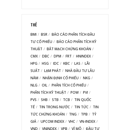
THẺ
BMI
BSR
BÁO CÁO PHÂN TÍCH ĐẦU
TƯ CỔ PHIẾU
BÁO CÁO PHÂN TÍCH KỸ
THUẬT
BẮT MẠCH CHỨNG KHOÁN
CMX
DBC
DPM
FRT
HNINDEX
HPG
HSG
IDC
KBC
LAS
LÃI
SUẤT
LẠM PHÁT
NHÀ ĐẦU TƯ LÂU
NĂM
NHẬN ĐỊNH CỔ PHIẾU
NKG
NLG
OIL
PHÂN TÍCH CỔ PHIẾU
PHÂN TÍCH KỸ THUẬT
POW
PVI
PVS
SHB
STB
TCB
TIN QUỐC
TẾ
TIN TRONG NƯỚC
TIN TỨC
TIN
TỨC CHỨNG KHOÁN
TNG
TPB
TỶ
GIÁ
UPCOM INDEX
VHC
VN-INDEX
VND
VNINDEX
VPB
VĨ MÔ
ĐẦU TƯ