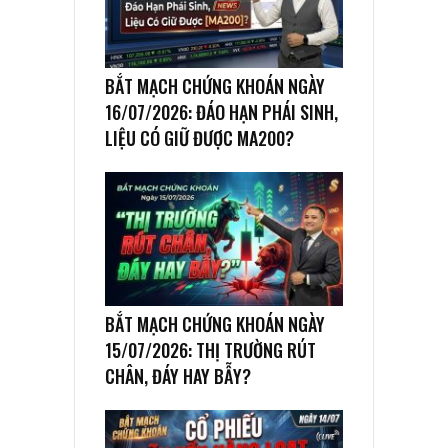
BẮT MẠCH CHỨNG KHOÁN NGÀY
16/07/2026: ĐÁO HẠN PHÁI SINH,
LIỆU CÓ GIỮ ĐƯỢC MA200?
BẮT MẠCH CHỨNG KHOÁN NGÀY
15/07/2026: THỊ TRƯỜNG RÚT
CHÂN, ĐÁY HAY BẪY?