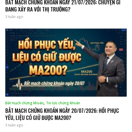
BẮT MẠCH CHỨNG KHOÁN NGÀY 21/07/2026: CHUYỆN GÌ
ĐANG XẢY RA VỚI THỊ TRƯỜNG?
3 tuần ago
,
Bắt mạch chứng khoán
Tin tức chứng khoán
BẮT MẠCH CHỨNG KHOÁN NGÀY 20/07/2026: HỒI PHỤC
YẾU, LIỆU CÓ GIỮ ĐƯỢC MA200?
3 tuần ago