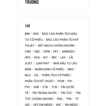
TRƯỜNG
THẺ
BMI
BSR
BÁO CÁO PHÂN TÍCH ĐẦU
TƯ CỔ PHIẾU
BÁO CÁO PHÂN TÍCH KỸ
THUẬT
BẮT MẠCH CHỨNG KHOÁN
CMX
DBC
DPM
FRT
HNINDEX
HPG
HSG
IDC
KBC
LAS
LÃI
SUẤT
LẠM PHÁT
NHÀ ĐẦU TƯ LÂU
NĂM
NHẬN ĐỊNH CỔ PHIẾU
NKG
NLG
OIL
PHÂN TÍCH CỔ PHIẾU
PHÂN TÍCH KỸ THUẬT
POW
PVI
PVS
SHB
STB
TCB
TIN QUỐC
TẾ
TIN TRONG NƯỚC
TIN TỨC
TIN
TỨC CHỨNG KHOÁN
TNG
TPB
TỶ
GIÁ
UPCOM INDEX
VHC
VN-INDEX