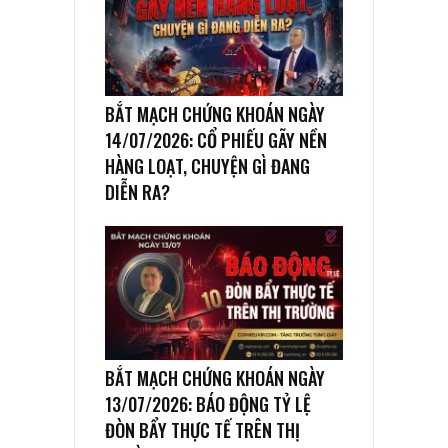
BẮT MẠCH CHỨNG KHOÁN NGÀY
14/07/2026: CỔ PHIẾU GÃY NỀN
HÀNG LOẠT, CHUYỆN GÌ ĐANG
DIỄN RA?
BẮT MẠCH CHỨNG KHOÁN NGÀY
13/07/2026: BÁO ĐỘNG TỶ LỆ
ĐÒN BẨY THỰC TẾ TRÊN THỊ