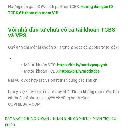
Hướng dẫn gắn ID iWealth partner TCBS:
Hướng dẫn gán ID
TCBS để tham gia room VIP
Với nhà đầu tư chưa có cả tài khoản TCBS
và VPS
Quý anh chị mở tài khoản ở 1 trong 2 hoặc cả 2 công ty tại đây:
Mở tài khoản VPS:
https://bit.ly/motkvpsquynh
Mở tài khoản TCBS:
https://bit.ly/motktcbs
Rất vui được hợp tác và phát triển cùng các anh chị!
Lưu ý
: việc này là miễn phí, quý nhà đầu tư không mất thêm bất
cứ thuế phí nào khi chuyển về đồng hành cùng
COPHIEUVIP.COM.
BẮT MẠCH CHỨNG KHOÁN
NHẬN ĐỊNH CỔ PHIẾU
PHÂN TÍCH CỔ
PHIẾU