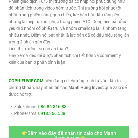
Phiên giao dịch 16/5 thị trường đã có nhịp hồi phục đúng như
đã phân tích trong video hôm trước. Thị trường hồi phục tốt
nhất trong phiên sáng, qua chiều, lực bán bắt đầu tăng lên
nhưng lại tiếp tục hồi phục trong phiên ATC. Dòng tiền bắt đầu
yếu đi ở nhóm cổ phiếu trụ, và nhóm smallcap lại là nhóm tăng
nhiều nhất. Điểm nổi bật nhất là lực bán đã có dấu hiệu tăng lên
trong 2 phiên gần đây.
Liệu thị trường có còn an toàn?
Hãy xem video để được phân tích chi tiết hơn và comment ý
kiến của bạn ở phần bình luận.
COPHIEUVIP.COM
hiện đang có chương trình tư vấn đầu tư
chứng khoán, hãy nhắn tin cho
Mạnh Hùng Invest
qua zalo để
được hỗ trợ:
Zalo/phone:
086.86.316.88
Phone/sms:
0918.266.588
Bấm vào đây để nhắn tin zalo cho Mạnh