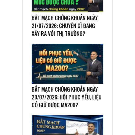
BẮT MẠCH CHỨNG KHOÁN NGÀY
21/07/2026: CHUYỆN GÌ ĐANG
XẢY RA VỚI THỊ TRƯỜNG?
BẮT MẠCH CHỨNG KHOÁN NGÀY
20/07/2026: HỒI PHỤC YẾU, LIỆU
CÓ GIỮ ĐƯỢC MA200?