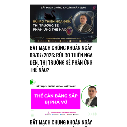
BẮT MẠCH CHỨNG KHOÁN NGÀY
09/07/2026: RỦI RO THIÊN NGA
ĐEN, THỊ TRƯỜNG SẼ PHẢN ỨNG
THẾ NÀO?
BẮT MẠCH CHỨNG KHOÁN NGÀY