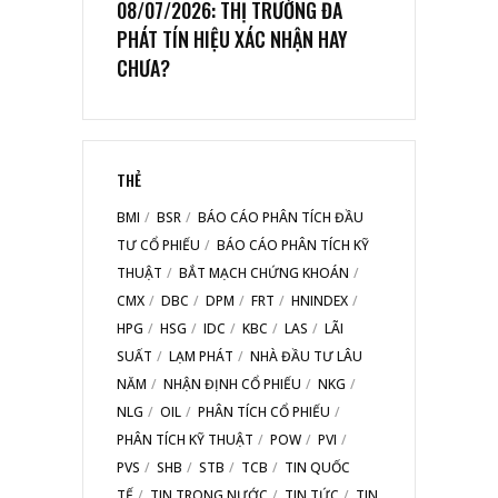
08/07/2026: THỊ TRƯỜNG ĐÃ
PHÁT TÍN HIỆU XÁC NHẬN HAY
CHƯA?
THẺ
BMI
BSR
BÁO CÁO PHÂN TÍCH ĐẦU
TƯ CỔ PHIẾU
BÁO CÁO PHÂN TÍCH KỸ
THUẬT
BẮT MẠCH CHỨNG KHOÁN
CMX
DBC
DPM
FRT
HNINDEX
HPG
HSG
IDC
KBC
LAS
LÃI
SUẤT
LẠM PHÁT
NHÀ ĐẦU TƯ LÂU
NĂM
NHẬN ĐỊNH CỔ PHIẾU
NKG
NLG
OIL
PHÂN TÍCH CỔ PHIẾU
PHÂN TÍCH KỸ THUẬT
POW
PVI
PVS
SHB
STB
TCB
TIN QUỐC
TẾ
TIN TRONG NƯỚC
TIN TỨC
TIN