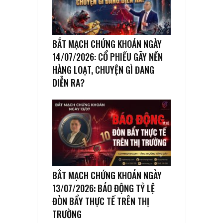
BẮT MẠCH CHỨNG KHOÁN NGÀY
14/07/2026: CỔ PHIẾU GÃY NỀN
HÀNG LOẠT, CHUYỆN GÌ ĐANG
DIỄN RA?
BẮT MẠCH CHỨNG KHOÁN NGÀY
13/07/2026: BÁO ĐỘNG TỶ LỆ
ĐÒN BẨY THỰC TẾ TRÊN THỊ
TRƯỜNG