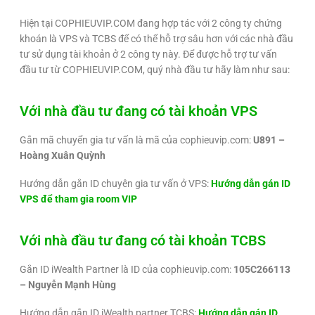
Hiện tại COPHIEUVIP.COM đang hợp tác với 2 công ty chứng
khoán là VPS và TCBS để có thể hỗ trợ sâu hơn với các nhà đầu
tư sử dụng tài khoản ở 2 công ty này. Để được hỗ trợ tư vấn
đầu tư từ COPHIEUVIP.COM, quý nhà đầu tư hãy làm như sau:
Với nhà đầu tư đang có tài khoản VPS
Gắn mã chuyển gia tư vấn là mã của cophieuvip.com:
U891 –
Hoàng Xuân Quỳnh
Hướng dẫn gắn ID chuyên gia tư vấn ở VPS:
Hướng dẫn gán ID
VPS để tham gia room VIP
Với nhà đầu tư đang có tài khoản TCBS
Gắn ID iWealth Partner là ID của cophieuvip.com:
105C266113
– Nguyễn Mạnh Hùng
Hướng dẫn gắn ID iWealth partner TCBS:
Hướng dẫn gán ID