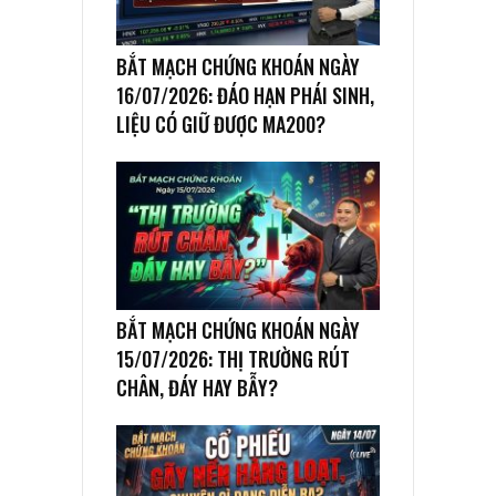
BẮT MẠCH CHỨNG KHOÁN NGÀY
16/07/2026: ĐÁO HẠN PHÁI SINH,
LIỆU CÓ GIỮ ĐƯỢC MA200?
BẮT MẠCH CHỨNG KHOÁN NGÀY
15/07/2026: THỊ TRƯỜNG RÚT
CHÂN, ĐÁY HAY BẪY?