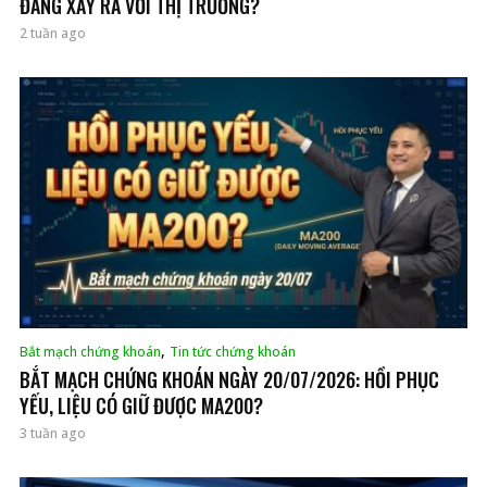
ĐANG XẢY RA VỚI THỊ TRƯỜNG?
2 tuần ago
,
Bắt mạch chứng khoán
Tin tức chứng khoán
BẮT MẠCH CHỨNG KHOÁN NGÀY 20/07/2026: HỒI PHỤC
YẾU, LIỆU CÓ GIỮ ĐƯỢC MA200?
3 tuần ago