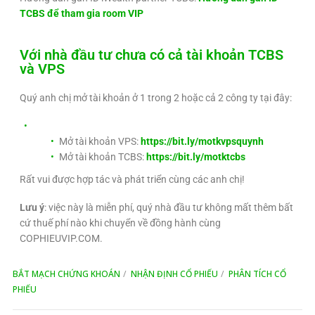
TCBS để tham gia room VIP
Với nhà đầu tư chưa có cả tài khoản TCBS
và VPS
Quý anh chị mở tài khoản ở 1 trong 2 hoặc cả 2 công ty tại đây:
Mở tài khoản VPS:
https://bit.ly/motkvpsquynh
Mở tài khoản TCBS:
https://bit.ly/motktcbs
Rất vui được hợp tác và phát triển cùng các anh chị!
Lưu ý
: việc này là miễn phí, quý nhà đầu tư không mất thêm bất
cứ thuế phí nào khi chuyển về đồng hành cùng
COPHIEUVIP.COM.
BẮT MẠCH CHỨNG KHOÁN
NHẬN ĐỊNH CỔ PHIẾU
PHÂN TÍCH CỔ
PHIẾU