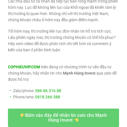
Các nhà đầu tư cá nhân đã tiếp tục bán ròng mạnh trong phiên
hôm nay. Lực đỡ không liên tục của khối ngoại đã khiến tâm lý
thị trường bị quan hơn. Không chỉ với thị trường Việt Nam,
chứng khoán châu Á hôm nay đều giảm điểm mạnh.
Tối hôm nay, thị trường liên tục đón nhận tin hỗ trợ tích cực.
Liệu phiên ngày mai, thị trường chứng khoán có thể hồi phục?
Hãy xem video để được phân tích chi tiết hơn và comment ý
kiến của bạn ở phần bình luận.
COPHIEUVIP.COM
hiện đang có chương trình tư vấn đầu tư
chứng khoán, hãy nhắn tin cho
Mạnh Hùng Invest
qua zalo để
được hỗ trợ:
Zalo/phone:
086.86.316.88
Phone/sms:
0918.266.588
Bấm vào đây để nhắn tin zalo cho Mạnh
Hùng Invest