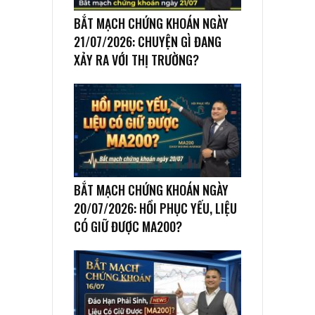
BẮT MẠCH CHỨNG KHOÁN NGÀY
21/07/2026: CHUYỆN GÌ ĐANG
XẢY RA VỚI THỊ TRƯỜNG?
BẮT MẠCH CHỨNG KHOÁN NGÀY
20/07/2026: HỒI PHỤC YẾU, LIỆU
CÓ GIỮ ĐƯỢC MA200?