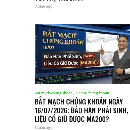
3 tuần ago
,
Bắt mạch chứng khoán
Tin tức chứng khoán
BẮT MẠCH CHỨNG KHOÁN NGÀY
16/07/2026: ĐÁO HẠN PHÁI SINH,
LIỆU CÓ GIỮ ĐƯỢC MA200?
3 tuần ago