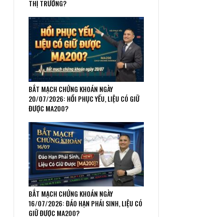
THỊ TRƯỜNG?
BẮT MẠCH CHỨNG KHOÁN NGÀY
20/07/2026: HỒI PHỤC YẾU, LIỆU CÓ GIỮ
ĐƯỢC MA200?
BẮT MẠCH CHỨNG KHOÁN NGÀY
16/07/2026: ĐÁO HẠN PHÁI SINH, LIỆU CÓ
GIỮ ĐƯỢC MA200?