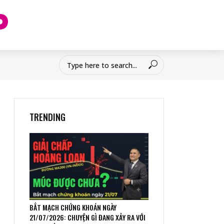
TRENDING
BẮT MẠCH CHỨNG KHOÁN NGÀY
21/07/2026: CHUYỆN GÌ ĐANG XẢY RA VỚI