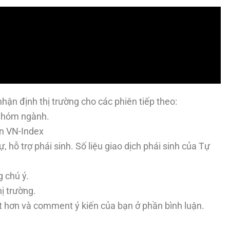
hận định thị trường cho các phiên tiếp theo:
c nhóm ngành.
ản VN-Index
ự, hỗ trợ phái sinh. Số liệu giao dịch phái sinh của Tự
g chú ý.
ị trường.
t hơn và comment ý kiến của bạn ở phần bình luận.