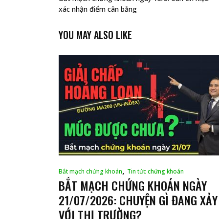
xác nhận điểm cân bằng
YOU MAY ALSO LIKE
,
Bắt mạch chứng khoán
Tin tức chứng khoán
BẮT MẠCH CHỨNG KHOÁN NGÀY
21/07/2026: CHUYỆN GÌ ĐANG XẢY
VỚI THỊ TRƯỜNG?