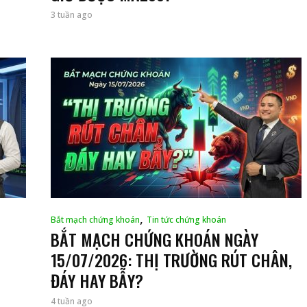
3 tuần ago
,
Bắt mạch chứng khoán
Tin tức chứng khoán
BẮT MẠCH CHỨNG KHOÁN NGÀY
15/07/2026: THỊ TRƯỜNG RÚT CHÂN,
ĐÁY HAY BẪY?
4 tuần ago