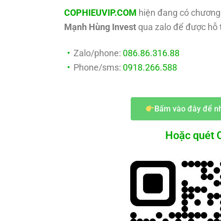
COPHIEUVIP.COM
hiện đang có chương 
Mạnh Hùng Invest
qua zalo để được hỗ t
Zalo/phone:
086.86.316.88
Phone/sms:
0918.266.588
Bấm vào đây để nh
Hoặc quét Q