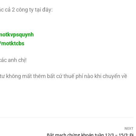
c cả 2 công ty tại đây:
y/motkvpsquynh
ly/motktcbs
các anh chị!
u tư không mất thêm bất cứ thuế phí nào khi chuyển về
NEXT
Bắt mạch chứng khoán tuần 12/3 – 15/3: Đi