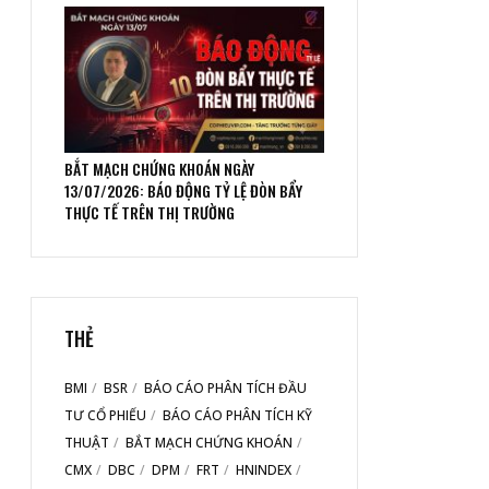
BẮT MẠCH CHỨNG KHOÁN NGÀY
13/07/2026: BÁO ĐỘNG TỶ LỆ ĐÒN BẨY
THỰC TẾ TRÊN THỊ TRƯỜNG
THẺ
BMI
BSR
BÁO CÁO PHÂN TÍCH ĐẦU
TƯ CỔ PHIẾU
BÁO CÁO PHÂN TÍCH KỸ
THUẬT
BẮT MẠCH CHỨNG KHOÁN
CMX
DBC
DPM
FRT
HNINDEX