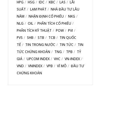
HPG
HSG
IDC
KBC
LAS
LÃI
SUẤT
LẠM PHÁT
NHÀ ĐẦU TƯ LÂU
NĂM
NHẬN ĐỊNH CỔ PHIẾU
NKG
NLG
OIL
PHÂN TÍCH CỔ PHIẾU
PHÂN TÍCH KỸ THUẬT
POW
PVI
PVS
SHB
STB
TCB
TIN QUỐC
TẾ
TIN TRONG NƯỚC
TIN TỨC
TIN
TỨC CHỨNG KHOÁN
TNG
TPB
TỶ
GIÁ
UPCOM INDEX
VHC
VN-INDEX
VND
VNINDEX
VPB
VĨ MÔ
ĐẦU TƯ
CHỨNG KHOÁN