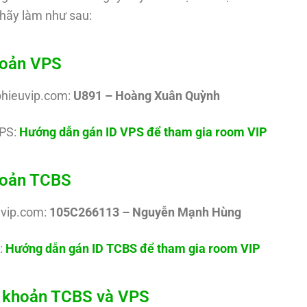
hãy làm như sau:
hoản VPS
phieuvip.com:
U891 – Hoàng Xuân Quỳnh
PS:
Hướng dẫn gán ID VPS để tham gia room VIP
khoản TCBS
uvip.com:
105C266113 – Nguyễn Mạnh Hùng
:
Hướng dẫn gán ID TCBS để tham gia room VIP
ài khoản TCBS và VPS