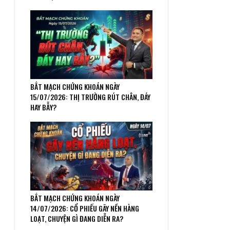
BẮT MẠCH CHỨNG KHOÁN NGÀY
15/07/2026: THỊ TRƯỜNG RÚT CHÂN, ĐÁY
HAY BẪY?
BẮT MẠCH CHỨNG KHOÁN NGÀY
14/07/2026: CỔ PHIẾU GÃY NỀN HÀNG
LOẠT, CHUYỆN GÌ ĐANG DIỄN RA?