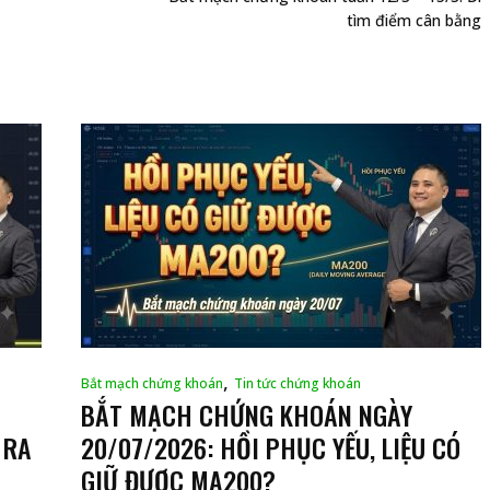
tìm điểm cân bằng
,
Bắt mạch chứng khoán
Tin tức chứng khoán
BẮT MẠCH CHỨNG KHOÁN NGÀY
 RA
20/07/2026: HỒI PHỤC YẾU, LIỆU CÓ
GIỮ ĐƯỢC MA200?