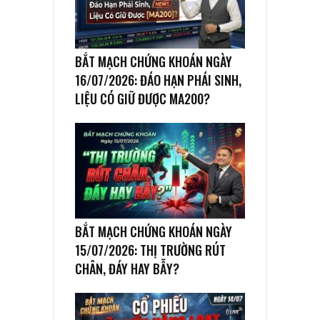
BẮT MẠCH CHỨNG KHOÁN NGÀY
16/07/2026: ĐÁO HẠN PHÁI SINH,
LIỆU CÓ GIỮ ĐƯỢC MA200?
BẮT MẠCH CHỨNG KHOÁN NGÀY
15/07/2026: THỊ TRƯỜNG RÚT
CHÂN, ĐÁY HAY BẪY?