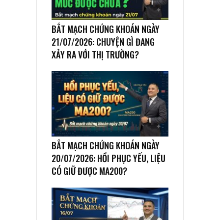
BẮT MẠCH CHỨNG KHOÁN NGÀY
21/07/2026: CHUYỆN GÌ ĐANG
XẢY RA VỚI THỊ TRƯỜNG?
BẮT MẠCH CHỨNG KHOÁN NGÀY
20/07/2026: HỒI PHỤC YẾU, LIỆU
CÓ GIỮ ĐƯỢC MA200?