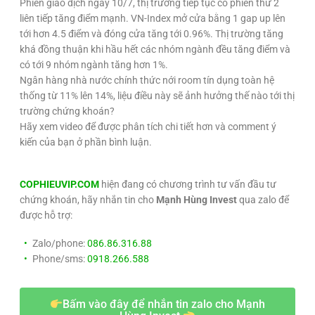
Phiên giao dịch ngày 10/7, thị trường tiếp tục có phiên thứ 2
liên tiếp tăng điểm mạnh. VN-Index mở cửa bằng 1 gap up lên
tới hơn 4.5 điểm và đóng cửa tăng tới 0.96%. Thị trường tăng
khá đồng thuận khi hầu hết các nhóm ngành đều tăng điểm và
có tới 9 nhóm ngành tăng hơn 1%.
Ngân hàng nhà nước chính thức nới room tín dụng toàn hệ
thống từ 11% lên 14%, liệu điều này sẽ ảnh hưởng thế nào tới thị
trường chứng khoán?
Hãy xem video để được phân tích chi tiết hơn và comment ý
kiến của bạn ở phần bình luận.
COPHIEUVIP.COM
hiện đang có chương trình tư vấn đầu tư
chứng khoán, hãy nhắn tin cho
Mạnh Hùng Invest
qua zalo để
được hỗ trợ:
Zalo/phone:
086.86.316.88
Phone/sms:
0918.266.588
Bấm vào đây để nhắn tin zalo cho Mạnh