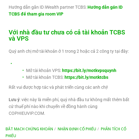
Hướng dẫn gắn ID iWealth partner TCBS:
Hướng dẫn gán ID
TCBS để tham gia room VIP
Với nhà đầu tư chưa có cả tài khoản TCBS
và VPS
Quý anh chị mở tài khoản ở 1 trong 2 hoặc cả 2 công ty tại đây:
Mở tài khoản VPS:
https://bit.ly/motkvpsquynh
Mở tài khoản TCBS:
https://bit.ly/motktcbs
Rất vui được hợp tác và phát triển cùng các anh chị!
Lưu ý
: việc này là miễn phí, quý nhà đầu tư không mất thêm bất
cứ thuế phí nào khi chuyển về đồng hành cùng
COPHIEUVIP.COM.
BẮT MẠCH CHỨNG KHOÁN
NHẬN ĐỊNH CỔ PHIẾU
PHÂN TÍCH CỔ
PHIẾU