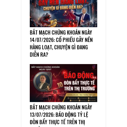
BẮT MẠCH CHỨNG KHOÁN NGÀY
14/07/2026: CỔ PHIẾU GÃY NỀN
HÀNG LOẠT, CHUYỆN GÌ ĐANG
DIỄN RA?
BẮT MẠCH CHỨNG KHOÁN NGÀY
13/07/2026: BÁO ĐỘNG TỶ LỆ
ĐÒN BẨY THỰC TẾ TRÊN THỊ