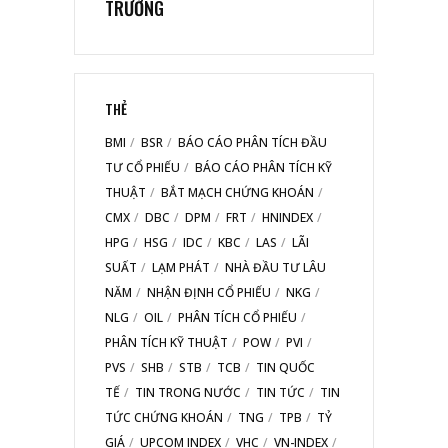
TRƯỜNG
THẺ
BMI
BSR
BÁO CÁO PHÂN TÍCH ĐẦU
TƯ CỔ PHIẾU
BÁO CÁO PHÂN TÍCH KỸ
THUẬT
BẮT MẠCH CHỨNG KHOÁN
CMX
DBC
DPM
FRT
HNINDEX
HPG
HSG
IDC
KBC
LAS
LÃI
SUẤT
LẠM PHÁT
NHÀ ĐẦU TƯ LÂU
NĂM
NHẬN ĐỊNH CỔ PHIẾU
NKG
NLG
OIL
PHÂN TÍCH CỔ PHIẾU
PHÂN TÍCH KỸ THUẬT
POW
PVI
PVS
SHB
STB
TCB
TIN QUỐC
TẾ
TIN TRONG NƯỚC
TIN TỨC
TIN
TỨC CHỨNG KHOÁN
TNG
TPB
TỶ
GIÁ
UPCOM INDEX
VHC
VN-INDEX