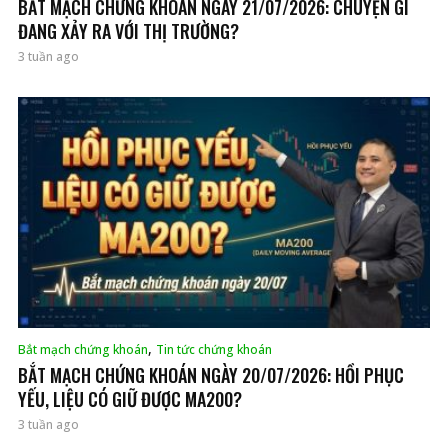
BẮT MẠCH CHỨNG KHOÁN NGÀY 21/07/2026: CHUYỆN GÌ
ĐANG XẢY RA VỚI THỊ TRƯỜNG?
3 tuần ago
,
Bắt mạch chứng khoán
Tin tức chứng khoán
BẮT MẠCH CHỨNG KHOÁN NGÀY 20/07/2026: HỒI PHỤC
YẾU, LIỆU CÓ GIỮ ĐƯỢC MA200?
3 tuần ago