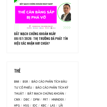
BẮT MẠCH CHỨNG KHOÁN NGÀY
08/07/2026: THỊ TRƯỜNG ĐÃ PHÁT TÍN
HIỆU XÁC NHẬN HAY CHƯA?
THẺ
BMI
BSR
BÁO CÁO PHÂN TÍCH ĐẦU
TƯ CỔ PHIẾU
BÁO CÁO PHÂN TÍCH KỸ
THUẬT
BẮT MẠCH CHỨNG KHOÁN
CMX
DBC
DPM
FRT
HNINDEX
HPG
HSG
IDC
KBC
LAS
LÃI