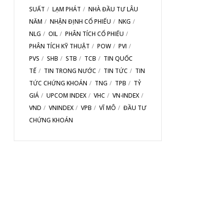
SUẤT
LẠM PHÁT
NHÀ ĐẦU TƯ LÂU
NĂM
NHẬN ĐỊNH CỔ PHIẾU
NKG
NLG
OIL
PHÂN TÍCH CỔ PHIẾU
PHÂN TÍCH KỸ THUẬT
POW
PVI
PVS
SHB
STB
TCB
TIN QUỐC
TẾ
TIN TRONG NƯỚC
TIN TỨC
TIN
TỨC CHỨNG KHOÁN
TNG
TPB
TỶ
GIÁ
UPCOM INDEX
VHC
VN-INDEX
VND
VNINDEX
VPB
VĨ MÔ
ĐẦU TƯ
CHỨNG KHOÁN