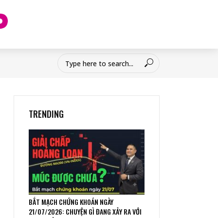
TRENDING
BẮT MẠCH CHỨNG KHOÁN NGÀY
21/07/2026: CHUYỆN GÌ ĐANG XẢY RA VỚI