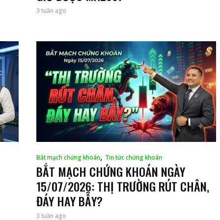
3 tuần ago
,
Bắt mạch chứng khoán
Tin tức chứng khoán
BẮT MẠCH CHỨNG KHOÁN NGÀY
15/07/2026: THỊ TRƯỜNG RÚT CHÂN,
ĐÁY HAY BẪY?
3 tuần ago