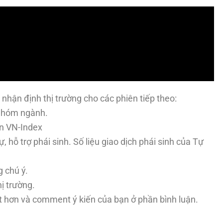
nhận định thị trường cho các phiên tiếp theo:
c nhóm ngành.
ản VN-Index
ự, hỗ trợ phái sinh. Số liệu giao dịch phái sinh của Tự
g chú ý.
ị trường.
t hơn và comment ý kiến của bạn ở phần bình luận.