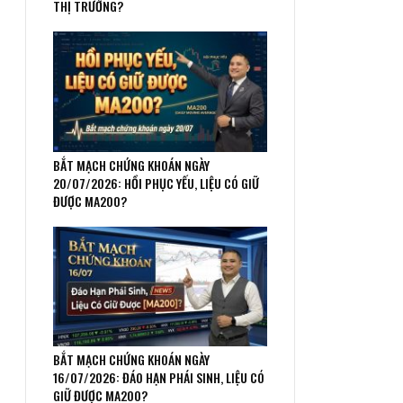
THỊ TRƯỜNG?
BẮT MẠCH CHỨNG KHOÁN NGÀY
20/07/2026: HỒI PHỤC YẾU, LIỆU CÓ GIỮ
ĐƯỢC MA200?
BẮT MẠCH CHỨNG KHOÁN NGÀY
16/07/2026: ĐÁO HẠN PHÁI SINH, LIỆU CÓ
GIỮ ĐƯỢC MA200?