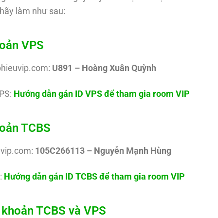
hãy làm như sau:
hoản VPS
phieuvip.com:
U891 – Hoàng Xuân Quỳnh
PS:
Hướng dẫn gán ID VPS để tham gia room VIP
khoản TCBS
uvip.com:
105C266113 – Nguyễn Mạnh Hùng
:
Hướng dẫn gán ID TCBS để tham gia room VIP
ài khoản TCBS và VPS