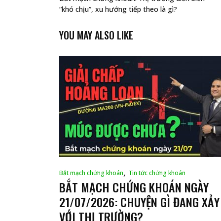
“khó chịu”, xu hướng tiếp theo là gì?
YOU MAY ALSO LIKE
,
Bắt mạch chứng khoán
Tin tức chứng khoán
BẮT MẠCH CHỨNG KHOÁN NGÀY
21/07/2026: CHUYỆN GÌ ĐANG XẢY
VỚI THỊ TRƯỜNG?