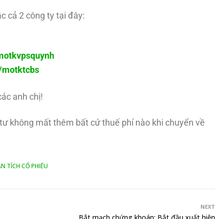
c cả 2 công ty tại đây:
y/motkvpsquynh
ly/motktcbs
các anh chị!
u tư không mất thêm bất cứ thuế phí nào khi chuyển về
N TÍCH CỔ PHIẾU
NEXT
Bắt mạch chứng khoán: Bắt đầu xuất hiện