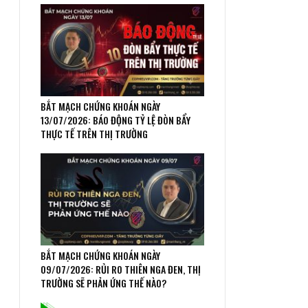
BẮT MẠCH CHỨNG KHOÁN NGÀY
13/07/2026: BÁO ĐỘNG TỶ LỆ ĐÒN BẨY
THỰC TẾ TRÊN THỊ TRƯỜNG
BẮT MẠCH CHỨNG KHOÁN NGÀY
09/07/2026: RỦI RO THIÊN NGA ĐEN, THỊ
TRƯỜNG SẼ PHẢN ỨNG THẾ NÀO?