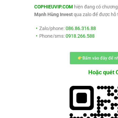
COPHIEUVIP.COM
hiện đang có chương 
Mạnh Hùng Invest
qua zalo để được hỗ t
Zalo/phone:
086.86.316.88
Phone/sms:
0918.266.588
Bấm vào đây để nh
Hoặc quét Q