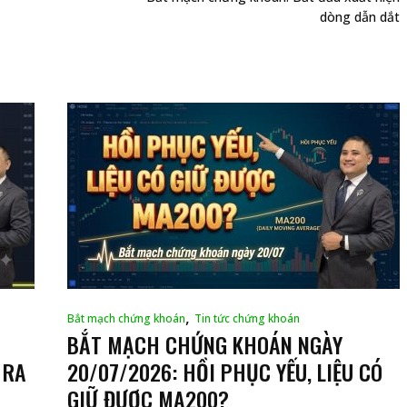
dòng dẫn dắt
,
Bắt mạch chứng khoán
Tin tức chứng khoán
BẮT MẠCH CHỨNG KHOÁN NGÀY
 RA
20/07/2026: HỒI PHỤC YẾU, LIỆU CÓ
GIỮ ĐƯỢC MA200?