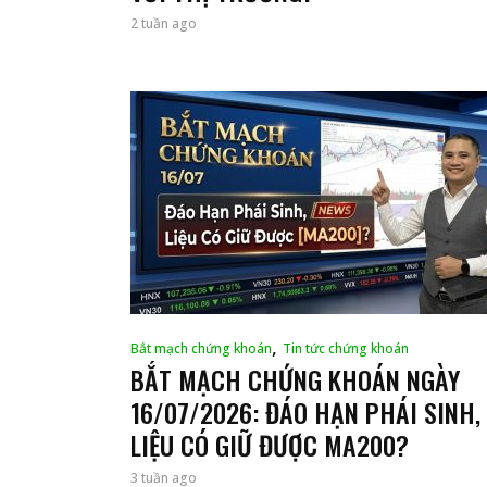
2 tuần ago
,
Bắt mạch chứng khoán
Tin tức chứng khoán
BẮT MẠCH CHỨNG KHOÁN NGÀY
16/07/2026: ĐÁO HẠN PHÁI SINH,
LIỆU CÓ GIỮ ĐƯỢC MA200?
3 tuần ago