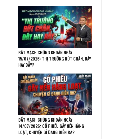
BẮT MẠCH CHỨNG KHOÁN NGÀY
15/07/2026: THỊ TRƯỜNG RÚT CHÂN, ĐÁY
HAY BẪY?
BẮT MẠCH CHỨNG KHOÁN NGÀY
14/07/2026: CỔ PHIẾU GÃY NỀN HÀNG
LOẠT, CHUYỆN GÌ ĐANG DIỄN RA?