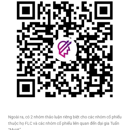
Ngoài ra, có 2 nhóm thảo luận riêng biệt cho các nhóm cổ phiếu
thuộc họ FLC và các nhóm cổ phiếu liên quan đến đại gia Tuấn
“Mượt”.