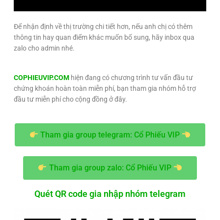
Để nhận định về thị trường chi tiết hơn, nếu anh chị có thêm
thông tin hay quan điểm khác muốn bổ sung, hãy inbox qua
zalo cho admin nhé.
COPHIEUVIP.COM
hiện đang có chương trình tư vấn đầu tư
chứng khoán hoàn toàn miễn phí, bạn tham gia nhóm hỗ trợ
đầu tư miễn phí cho cộng đồng ở đây.
Tham gia group telegram: Cổ Phiếu VIP
Tham gia group zalo: Cổ Phiếu VIP
Quét QR code gia nhập nhóm telegram