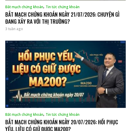
,
Bắt mạch chứng khoán
Tin tức chứng khoán
BẮT MẠCH CHỨNG KHOÁN NGÀY 21/07/2026: CHUYỆN GÌ
ĐANG XẢY RA VỚI THỊ TRƯỜNG?
3 tuần ago
,
Bắt mạch chứng khoán
Tin tức chứng khoán
BẮT MẠCH CHỨNG KHOÁN NGÀY 20/07/2026: HỒI PHỤC
YẾU, LIỆU CÓ GIỮ ĐƯỢC MA200?