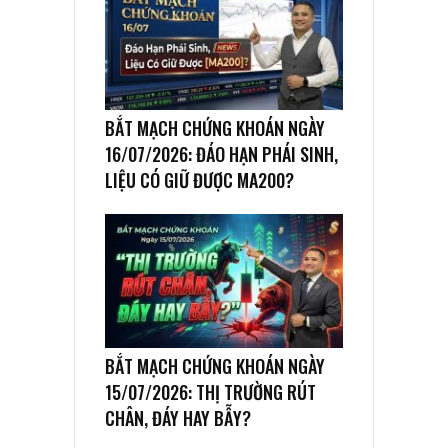
BẮT MẠCH CHỨNG KHOÁN NGÀY
16/07/2026: ĐÁO HẠN PHÁI SINH,
LIỆU CÓ GIỮ ĐƯỢC MA200?
BẮT MẠCH CHỨNG KHOÁN NGÀY
15/07/2026: THỊ TRƯỜNG RÚT
CHÂN, ĐÁY HAY BẪY?