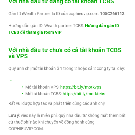
Với nhà đầu tư đang có tài khoản TCBS
Gắn ID iWealth Partner là ID của cophieuvip.com:
105C266113
Hướng dẫn gắn ID iWealth partner TCBS:
Hướng dẫn gán ID
TCBS để tham gia room VIP
Với nhà đầu tư chưa có cả tài khoản TCBS
và VPS
Quý anh chị mở tài khoản ở 1 trong 2 hoặc cả 2 công ty tại đây:
Mở tài khoản VPS:
https://bit.ly/motkvps
Mở tài khoản TCBS:
https://bit.ly/motktcbs
Rất vui được hợp tác và phát triển cùng các anh chị!
Lưu ý
: việc này là miễn phí, quý nhà đầu tư không mất thêm bất
cứ thuế phí nào khi chuyển về đồng hành cùng
COPHIEUVIP.COM.