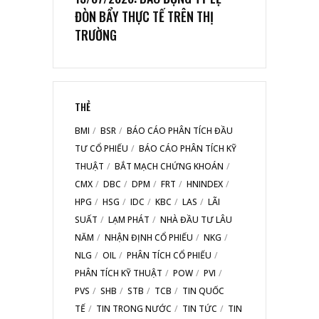
ĐÒN BẨY THỰC TẾ TRÊN THỊ
TRƯỜNG
THẺ
BMI
BSR
BÁO CÁO PHÂN TÍCH ĐẦU
TƯ CỔ PHIẾU
BÁO CÁO PHÂN TÍCH KỸ
THUẬT
BẮT MẠCH CHỨNG KHOÁN
CMX
DBC
DPM
FRT
HNINDEX
HPG
HSG
IDC
KBC
LAS
LÃI
SUẤT
LẠM PHÁT
NHÀ ĐẦU TƯ LÂU
NĂM
NHẬN ĐỊNH CỔ PHIẾU
NKG
NLG
OIL
PHÂN TÍCH CỔ PHIẾU
PHÂN TÍCH KỸ THUẬT
POW
PVI
PVS
SHB
STB
TCB
TIN QUỐC
TẾ
TIN TRONG NƯỚC
TIN TỨC
TIN