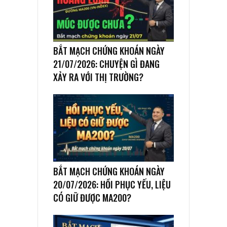
BẮT MẠCH CHỨNG KHOÁN NGÀY
21/07/2026: CHUYỆN GÌ ĐANG
XẢY RA VỚI THỊ TRƯỜNG?
BẮT MẠCH CHỨNG KHOÁN NGÀY
20/07/2026: HỒI PHỤC YẾU, LIỆU
CÓ GIỮ ĐƯỢC MA200?