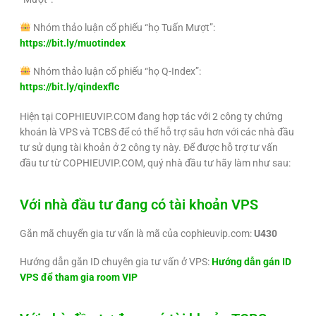
Nhóm thảo
luận
cổ phiếu “họ Tuấn Mượt”:
https://bit.ly/muotindex
Nhóm thảo luận cổ phiếu “họ Q-Index”:
https://bit.ly/qindexflc
Hiện tại COPHIEUVIP.COM đang hợp tác với 2 công ty chứng
khoán là VPS và TCBS để có thể hỗ trợ sâu hơn với các nhà đầu
tư sử dụng tài khoản ở 2 công ty này. Để được hỗ trợ tư vấn
đầu tư từ COPHIEUVIP.COM, quý nhà đầu tư hãy làm như sau:
Với nhà đầu tư đang có tài khoản VPS
Gắn mã chuyển gia tư vấn là mã của cophieuvip.com:
U430
Hướng dẫn gắn ID chuyên gia tư vấn ở VPS:
Hướng dẫn gán ID
VPS để tham gia room VIP