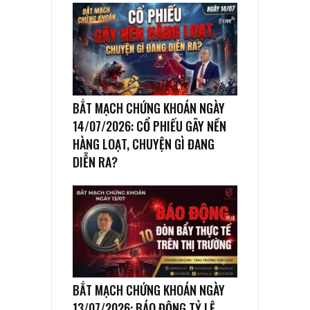
BẮT MẠCH CHỨNG KHOÁN NGÀY
14/07/2026: CỔ PHIẾU GÃY NỀN
HÀNG LOẠT, CHUYỆN GÌ ĐANG
DIỄN RA?
BẮT MẠCH CHỨNG KHOÁN NGÀY
13/07/2026: BÁO ĐỘNG TỶ LỆ