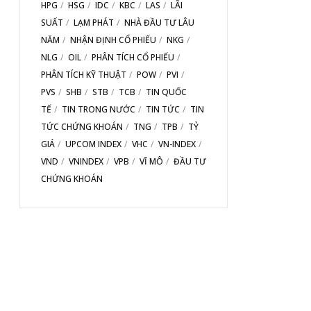
HPG
HSG
IDC
KBC
LAS
LÃI
SUẤT
LẠM PHÁT
NHÀ ĐẦU TƯ LÂU
NĂM
NHẬN ĐỊNH CỔ PHIẾU
NKG
NLG
OIL
PHÂN TÍCH CỔ PHIẾU
PHÂN TÍCH KỸ THUẬT
POW
PVI
PVS
SHB
STB
TCB
TIN QUỐC
TẾ
TIN TRONG NƯỚC
TIN TỨC
TIN
TỨC CHỨNG KHOÁN
TNG
TPB
TỶ
GIÁ
UPCOM INDEX
VHC
VN-INDEX
VND
VNINDEX
VPB
VĨ MÔ
ĐẦU TƯ
CHỨNG KHOÁN