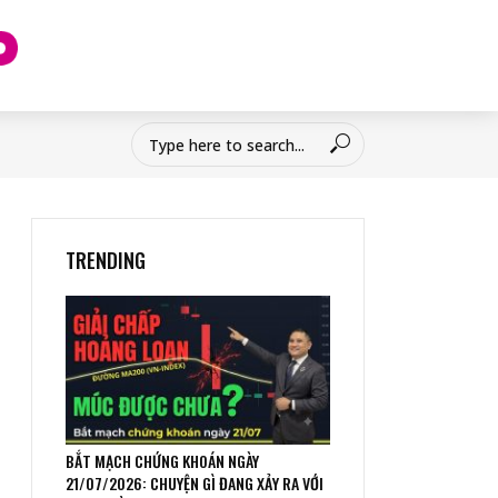
TRENDING
BẮT MẠCH CHỨNG KHOÁN NGÀY
21/07/2026: CHUYỆN GÌ ĐANG XẢY RA VỚI