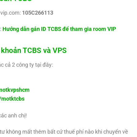
uvip.com:
105C266113
:
Hướng dẫn gán ID TCBS để tham gia room VIP
ài khoản TCBS và VPS
c cả 2 công ty tại đây:
y/motkvpshcm
ly/motktcbs
các anh chị!
u tư không mất thêm bất cứ thuế phí nào khi chuyển về