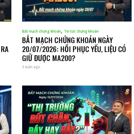
,
Bắt mạch chứng khoán
Tin tức chứng khoán
BẮT MẠCH CHỨNG KHOÁN NGÀY
 RA
20/07/2026: HỒI PHỤC YẾU, LIỆU CÓ
GIỮ ĐƯỢC MA200?
3 tuần ago