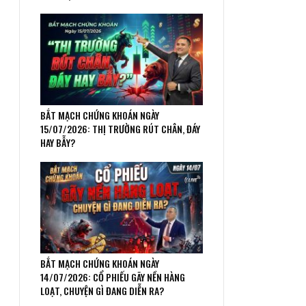
BẮT MẠCH CHỨNG KHOÁN NGÀY
15/07/2026: THỊ TRƯỜNG RÚT CHÂN, ĐÁY
HAY BẪY?
BẮT MẠCH CHỨNG KHOÁN NGÀY
14/07/2026: CỔ PHIẾU GÃY NỀN HÀNG
LOẠT, CHUYỆN GÌ ĐANG DIỄN RA?