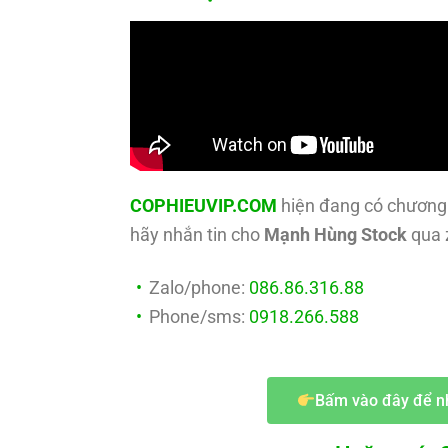
COPHIEUVIP.COM
hiện đang có chương 
hãy nhắn tin cho
Mạnh Hùng Stock
qua z
Zalo/phone:
086.86.316.88
Phone/sms:
0918.266.588
Bấm vào đây để n