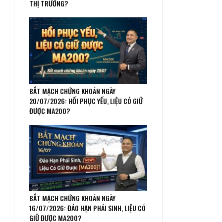
THỊ TRƯỜNG?
BẮT MẠCH CHỨNG KHOÁN NGÀY
20/07/2026: HỒI PHỤC YẾU, LIỆU CÓ GIỮ
ĐƯỢC MA200?
BẮT MẠCH CHỨNG KHOÁN NGÀY
16/07/2026: ĐÁO HẠN PHÁI SINH, LIỆU CÓ
GIỮ ĐƯỢC MA200?