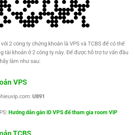
với 2 công ty chứng khoán là VPS và TCBS để có thể
g tài khoản ở 2 công ty này. Để được hỗ trợ tư vấn đầu
hãy làm như sau:
hoản VPS
phieuvip.com:
U891
PS:
Hướng dẫn gán ID VPS để tham gia room VIP
khoản TCBS