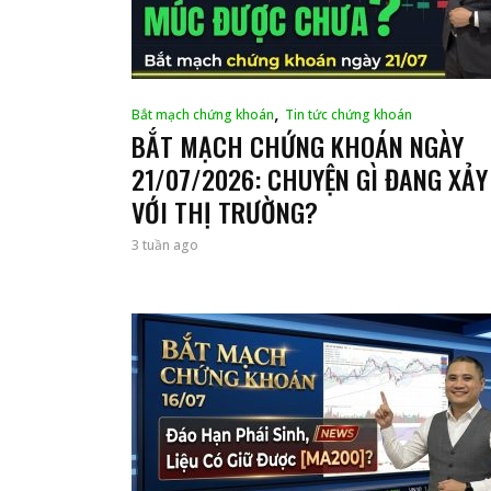
,
Bắt mạch chứng khoán
Tin tức chứng khoán
BẮT MẠCH CHỨNG KHOÁN NGÀY
21/07/2026: CHUYỆN GÌ ĐANG XẢY
VỚI THỊ TRƯỜNG?
3 tuần ago