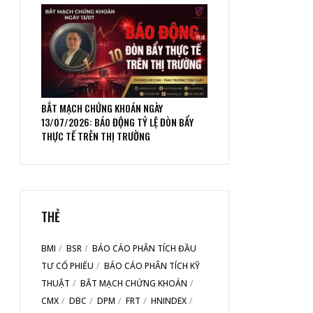
BẮT MẠCH CHỨNG KHOÁN NGÀY
13/07/2026: BÁO ĐỘNG TỶ LỆ ĐÒN BẨY
THỰC TẾ TRÊN THỊ TRƯỜNG
THẺ
BMI
BSR
BÁO CÁO PHÂN TÍCH ĐẦU
TƯ CỔ PHIẾU
BÁO CÁO PHÂN TÍCH KỸ
THUẬT
BẮT MẠCH CHỨNG KHOÁN
CMX
DBC
DPM
FRT
HNINDEX