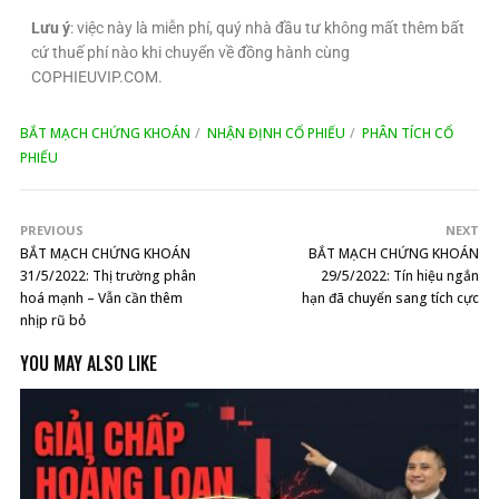
Lưu ý
: việc này là miễn phí, quý nhà đầu tư không mất thêm bất
cứ thuế phí nào khi chuyển về đồng hành cùng
COPHIEUVIP.COM.
BẮT MẠCH CHỨNG KHOÁN
NHẬN ĐỊNH CỔ PHIẾU
PHÂN TÍCH CỔ
PHIẾU
PREVIOUS
NEXT
BẮT MẠCH CHỨNG KHOÁN
BẮT MẠCH CHỨNG KHOÁN
31/5/2022: Thị trường phân
29/5/2022: Tín hiệu ngắn
hoá mạnh – Vẫn cần thêm
hạn đã chuyển sang tích cực
nhịp rũ bỏ
YOU MAY ALSO LIKE