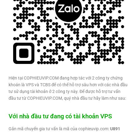
Hiện tại COPHIEUVIP.COM đang hợp tác với 2 công ty chứng
khoán là VPS và TCBS để có thể hỗ trợ sâu hơn với các nhà đầu
tư sử dụng tài khoản ở 2 công ty này. Để được hỗ trợ tư vấn
đầu tư từ COPHIEUVIP.COM, quý nhà đầu tư hãy làm như sau:
Với nhà đầu tư đang có tài khoản VPS
Gắn mã chuyển gia tư vấn là mã của cophieuvip.com:
U891