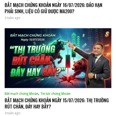
BẮT MẠCH CHỨNG KHOÁN NGÀY 16/07/2026: ĐÁO HẠN
PHÁI SINH, LIỆU CÓ GIỮ ĐƯỢC MA200?
3 tuần ago
,
Bắt mạch chứng khoán
Tin tức chứng khoán
BẮT MẠCH CHỨNG KHOÁN NGÀY 15/07/2026: THỊ TRƯỜNG
RÚT CHÂN, ĐÁY HAY BẪY?
4 tuần ago