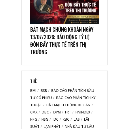
BẮT MẠCH CHỨNG KHOÁN NGÀY
13/07/2026: BÁO ĐỘNG TỶ LỆ
ĐÒN BẨY THỰC TẾ TRÊN THỊ
TRƯỜNG
THẺ
BMI
BSR
BÁO CÁO PHÂN TÍCH ĐẦU
TƯ CỔ PHIẾU
BÁO CÁO PHÂN TÍCH KỸ
THUẬT
BẮT MẠCH CHỨNG KHOÁN
CMX
DBC
DPM
FRT
HNINDEX
HPG
HSG
IDC
KBC
LAS
LÃI
SUẤT
LẠM PHÁT
NHÀ ĐẦU TƯ LÂU