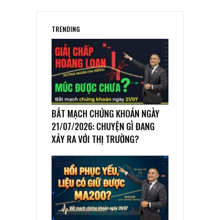
TRENDING
BẮT MẠCH CHỨNG KHOÁN NGÀY
21/07/2026: CHUYỆN GÌ ĐANG
XẢY RA VỚI THỊ TRƯỜNG?