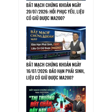
BẮT MẠCH CHỨNG KHOÁN NGÀY
20/07/2026: HỒI PHỤC YẾU, LIỆU
CÓ GIỮ ĐƯỢC MA200?
BẮT MẠCH CHỨNG KHOÁN NGÀY
16/07/2026: ĐÁO HẠN PHÁI SINH,
LIỆU CÓ GIỮ ĐƯỢC MA200?