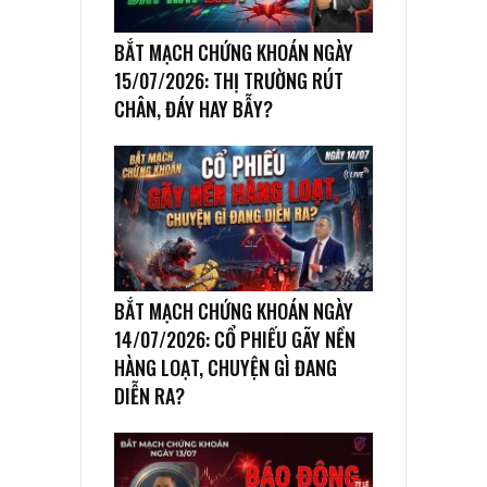
BẮT MẠCH CHỨNG KHOÁN NGÀY
15/07/2026: THỊ TRƯỜNG RÚT
CHÂN, ĐÁY HAY BẪY?
BẮT MẠCH CHỨNG KHOÁN NGÀY
14/07/2026: CỔ PHIẾU GÃY NỀN
HÀNG LOẠT, CHUYỆN GÌ ĐANG
DIỄN RA?