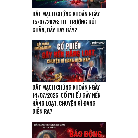
BẮT MẠCH CHỨNG KHOÁN NGÀY
15/07/2026: THỊ TRƯỜNG RÚT
CHÂN, ĐÁY HAY BẪY?
BẮT MẠCH CHỨNG KHOÁN NGÀY
14/07/2026: CỔ PHIẾU GÃY NỀN
HÀNG LOẠT, CHUYỆN GÌ ĐANG
DIỄN RA?