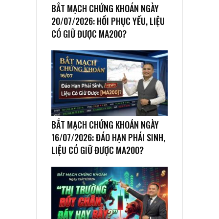
BẮT MẠCH CHỨNG KHOÁN NGÀY
20/07/2026: HỒI PHỤC YẾU, LIỆU
CÓ GIỮ ĐƯỢC MA200?
BẮT MẠCH CHỨNG KHOÁN NGÀY
16/07/2026: ĐÁO HẠN PHÁI SINH,
LIỆU CÓ GIỮ ĐƯỢC MA200?