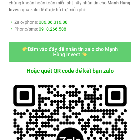
chứng khoán hoàn toàn miễn phí, hãy nhắn tin cho
Mạnh Hùng
Invest
qua zalo để được hỗ trợ miễn phí:
Zalo/phone:
086.86.316.88
Phone/sms:
0918.266.588
Bấm vào đây để nhắn tin zalo cho Mạnh
Hùng Invest
Hoặc quét QR code để kết bạn zalo