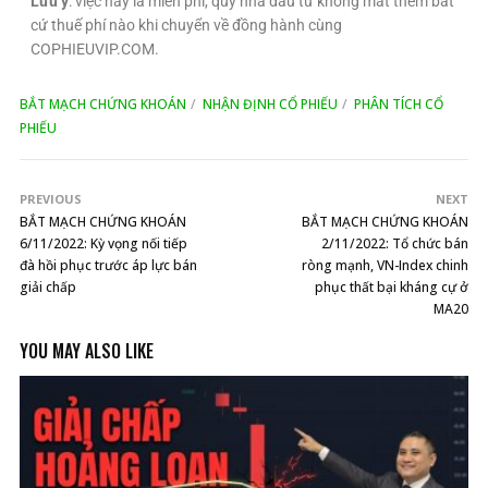
Lưu ý
: việc này là miễn phí, quý nhà đầu tư không mất thêm bất
cứ thuế phí nào khi chuyển về đồng hành cùng
COPHIEUVIP.COM.
BẮT MẠCH CHỨNG KHOÁN
NHẬN ĐỊNH CỔ PHIẾU
PHÂN TÍCH CỔ
PHIẾU
PREVIOUS
NEXT
BẮT MẠCH CHỨNG KHOÁN
BẮT MẠCH CHỨNG KHOÁN
6/11/2022: Kỳ vọng nối tiếp
2/11/2022: Tổ chức bán
đà hồi phục trước áp lực bán
ròng mạnh, VN-Index chinh
giải chấp
phục thất bại kháng cự ở
MA20
YOU MAY ALSO LIKE