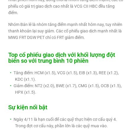
phiếu có giá trị giao dịch cao nhất là VCG CII HBC đều tăng
điểm.
Nhóm Bán lẻ là nhóm tăng điểm mạnh nhất hôm nay, tuy nhiên
thanh khoản lại suy giảm. Các cổ phiếu giao dịch mạnh nhất là
MWG FRT DGW PET chỉ có FRT giảm điểm.
Top cổ phiếu giao dịch với khối lượng đột
biến so với trung bình 10 phiên
Tăng điểm: HCM (x1.5), VCG (x1.5), EIB (x1.3), REE (x1.2),
KDC (x1.1).
Giảm điểm: NT2 (x2.0), BWE (x1.7), CMG (x1.5), OCB (x1.5),
HPX (x1.5).
Sự kiện nổi bật
Ngày 4/11 là hạn cuối để các quỹ thực hiện cơ cấu quý 4.
Trong đợt cơ cấu này, phần lớn là các quỹ mua vào.