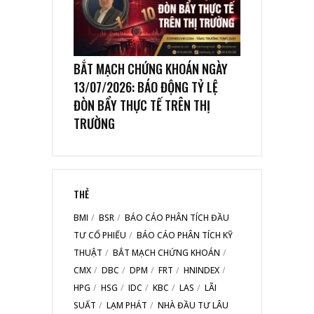
BẮT MẠCH CHỨNG KHOÁN NGÀY
13/07/2026: BÁO ĐỘNG TỶ LỆ
ĐÒN BẨY THỰC TẾ TRÊN THỊ
TRƯỜNG
THẺ
BMI
BSR
BÁO CÁO PHÂN TÍCH ĐẦU
TƯ CỔ PHIẾU
BÁO CÁO PHÂN TÍCH KỸ
THUẬT
BẮT MẠCH CHỨNG KHOÁN
CMX
DBC
DPM
FRT
HNINDEX
HPG
HSG
IDC
KBC
LAS
LÃI
SUẤT
LẠM PHÁT
NHÀ ĐẦU TƯ LÂU