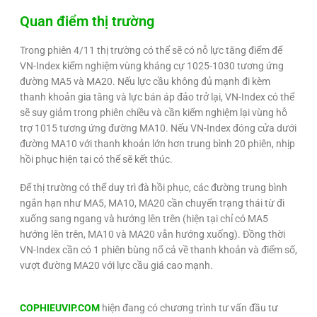
Quan điểm thị trường
Trong phiên 4/11 thị trường có thể sẽ có nỗ lực tăng điểm để
VN-Index kiểm nghiệm vùng kháng cự 1025-1030 tương ứng
đường MA5 và MA20. Nếu lực cầu không đủ mạnh đi kèm
thanh khoản gia tăng và lực bán áp đảo trở lại, VN-Index có thể
sẽ suy giảm trong phiên chiều và cần kiểm nghiệm lại vùng hỗ
trợ 1015 tương ứng đường MA10. Nếu VN-Index đóng cửa dưới
đường MA10 với thanh khoản lớn hơn trung bình 20 phiên, nhịp
hồi phục hiện tại có thể sẽ kết thúc.
Để thị trường có thể duy trì đà hồi phục, các đường trung bình
ngắn hạn như MA5, MA10, MA20 cần chuyển trạng thái từ đi
xuống sang ngang và hướng lên trên (hiện tại chỉ có MA5
hướng lên trên, MA10 và MA20 vẫn hướng xuống). Đồng thời
VN-Index cần có 1 phiên bùng nổ cả về thanh khoản và điểm số,
vượt đường MA20 với lực cầu giá cao mạnh.
COPHIEUVIP.COM
hiện đang có chương trình tư vấn đầu tư