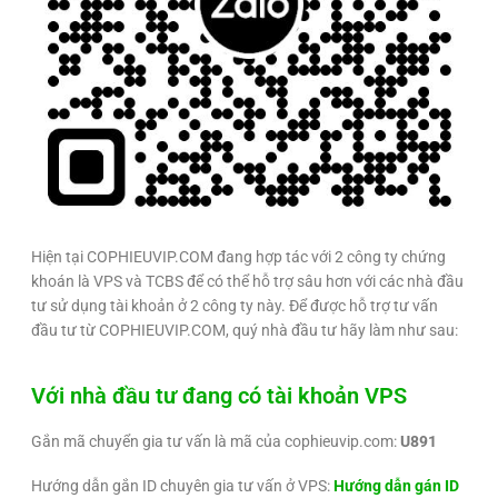
Hiện tại COPHIEUVIP.COM đang hợp tác với 2 công ty chứng
khoán là VPS và TCBS để có thể hỗ trợ sâu hơn với các nhà đầu
tư sử dụng tài khoản ở 2 công ty này. Để được hỗ trợ tư vấn
đầu tư từ COPHIEUVIP.COM, quý nhà đầu tư hãy làm như sau:
Với nhà đầu tư đang có tài khoản VPS
Gắn mã chuyển gia tư vấn là mã của cophieuvip.com:
U891
Hướng dẫn gắn ID chuyên gia tư vấn ở VPS:
Hướng dẫn gán ID