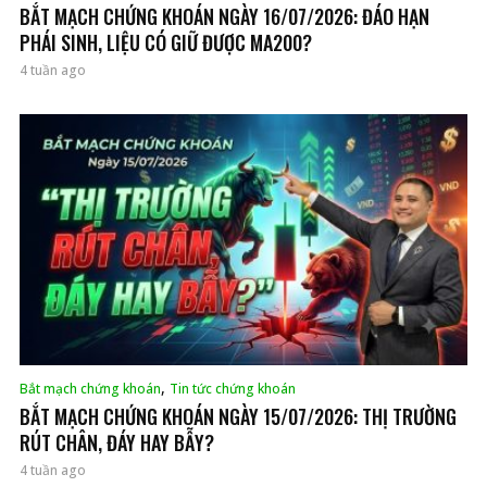
BẮT MẠCH CHỨNG KHOÁN NGÀY 16/07/2026: ĐÁO HẠN
PHÁI SINH, LIỆU CÓ GIỮ ĐƯỢC MA200?
4 tuần ago
,
Bắt mạch chứng khoán
Tin tức chứng khoán
BẮT MẠCH CHỨNG KHOÁN NGÀY 15/07/2026: THỊ TRƯỜNG
RÚT CHÂN, ĐÁY HAY BẪY?
4 tuần ago