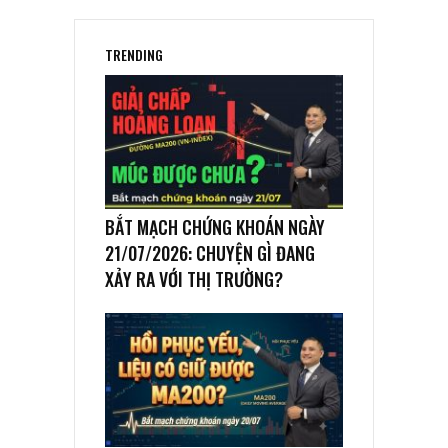
TRENDING
BẮT MẠCH CHỨNG KHOÁN NGÀY
21/07/2026: CHUYỆN GÌ ĐANG
XẢY RA VỚI THỊ TRƯỜNG?