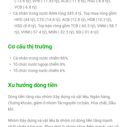
(-13.6 tỷ), VPB (-11.93 tỷ), ACB (-11.6 tỷ), HSG (-8.8 tỷ),
VCB (-6.8 tỷ).
Cá nhân trong nước BÁN ròng 345.4 tỷ. Top mua ròng gồm
HPG (44 tỷ), CTG (14.6 tỷ), ACB (12.8 tỷ), HDB (10.2 tỷ),
HSG (8.8 tỷ). Top bán ròng gồm TCB (-60.5 tỷ), VNM (-58.7
tỷ), VHM (-57.4 tỷ), MSN (-32.5 tỷ), SSI (-31.6 tỷ).
Cơ cấu thị trường
Cá nhân trong nước chiếm 86%.
Tổ chức nước ngoài chiếm 8%.
Tổ chức trong nước chiếm 6%.
Xu hướng dòng tiền
Dòng tiền tăng vào nhóm Xây dựng và vật liệu, Ngân hàng,
Chứng khoán, giảm ở nhóm Tài nguyên cơ bản, Hóa chất, Dầu
khí.
Nhóm Xây dựng và vật liệu là nhóm có dòng tiền tăng mạnh
nhất phiên hôm nay, đồng thời là nhóm tăng điểm mạnh, các cổ