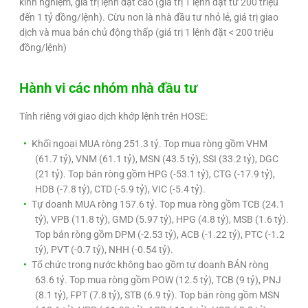
kinh nghiệm, giá trị lệnh đặt cao (giá trị 1 lệnh đặt từ 200 triệu
đến 1 tỷ đồng/lệnh). Cừu non là nhà đầu tư nhỏ lẻ, giá trị giao
dịch và mua bán chủ động thấp (giá trị 1 lệnh đặt < 200 triệu
đồng/lệnh)
Hành vi các nhóm nhà đầu tư
Tính riêng với giao dịch khớp lệnh trên HOSE:
Khối ngoại MUA ròng 251.3 tỷ. Top mua ròng gồm VHM
(61.7 tỷ), VNM (61.1 tỷ), MSN (43.5 tỷ), SSI (33.2 tỷ), DGC
(21 tỷ). Top bán ròng gồm HPG (-53.1 tỷ), CTG (-17.9 tỷ),
HDB (-7.8 tỷ), CTD (-5.9 tỷ), VIC (-5.4 tỷ).
Tự doanh MUA ròng 157.6 tỷ. Top mua ròng gồm TCB (24.1
tỷ), VPB (11.8 tỷ), GMD (5.97 tỷ), HPG (4.8 tỷ), MSB (1.6 tỷ).
Top bán ròng gồm DPM (-2.53 tỷ), ACB (-1.22 tỷ), PTC (-1.2
tỷ), PVT (-0.7 tỷ), NHH (-0.54 tỷ).
Tổ chức trong nước không bao gồm tự doanh BÁN ròng
63.6 tỷ. Top mua ròng gồm POW (12.5 tỷ), TCB (9 tỷ), PNJ
(8.1 tỷ), FPT (7.8 tỷ), STB (6.9 tỷ). Top bán ròng gồm MSN