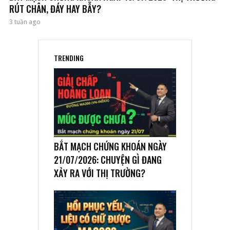
RÚT CHÂN, ĐÁY HAY BẪY?
3 tuần ago
TRENDING
BẮT MẠCH CHỨNG KHOÁN NGÀY
21/07/2026: CHUYỆN GÌ ĐANG
XẢY RA VỚI THỊ TRƯỜNG?