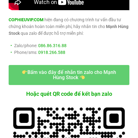
COPHIEUVIP.COM
hiện đang có chương trình tư vấn đầu tư
chứng khoán hoàn toàn miễn phí, hãy nhắn tin cho
Mạnh Hùng
Stock
qua zalo để được hỗ trợ miễn phí:
Zalo/phone:
086.86.316.88
Phone/sms:
0918.266.588
Bấm vào đây để nhắn tin zalo cho Mạnh
Hùng Stock
Hoặc quét QR code để kết bạn zalo