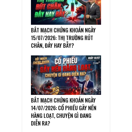
BẮT MẠCH CHỨNG KHOÁN NGÀY
15/07/2026: THỊ TRƯỜNG RÚT
CHÂN, ĐÁY HAY BẪY?
BẮT MẠCH CHỨNG KHOÁN NGÀY
14/07/2026: CỔ PHIẾU GÃY NỀN
HÀNG LOẠT, CHUYỆN GÌ ĐANG
DIỄN RA?