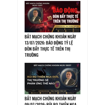
BẮT MẠCH CHỨNG KHOÁN NGÀY
13/07/2026: BÁO ĐỘNG TỶ LỆ
ĐÒN BẨY THỰC TẾ TRÊN THỊ
TRƯỜNG
BẮT MẠCH CHỨNG KHOÁN NGÀY
09/07/2026: RỦI RO THIÊN NGA