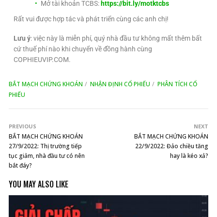
Mở tài khoản TCBS:
https://bit.ly/motktcbs
Rất vui được hợp tác và phát triển cùng các anh chị!
Lưu ý
: việc này là miễn phí, quý nhà đầu tư không mất thêm bất
cứ thuế phí nào khi chuyển về đồng hành cùng
COPHIEUVIP.COM.
BẮT MẠCH CHỨNG KHOÁN
NHẬN ĐỊNH CỔ PHIẾU
PHÂN TÍCH CỔ
PHIẾU
PREVIOUS
NEXT
BẮT MẠCH CHỨNG KHOÁN
BẮT MẠCH CHỨNG KHOÁN
27/9/2022: Thị trường tiếp
22/9/2022: Đảo chiều tăng
tục giảm, nhà đầu tư có nên
hay là kéo xả?
bắt đáy?
YOU MAY ALSO LIKE