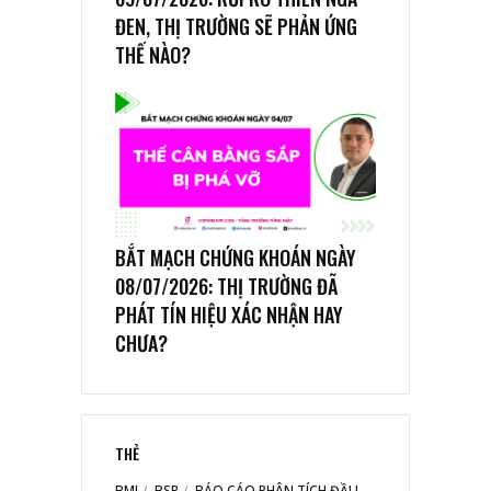
ĐEN, THỊ TRƯỜNG SẼ PHẢN ỨNG
THẾ NÀO?
BẮT MẠCH CHỨNG KHOÁN NGÀY
08/07/2026: THỊ TRƯỜNG ĐÃ
PHÁT TÍN HIỆU XÁC NHẬN HAY
CHƯA?
THẺ
BMI
BSR
BÁO CÁO PHÂN TÍCH ĐẦU