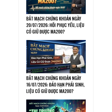
BẮT MẠCH CHỨNG KHOÁN NGÀY
20/07/2026: HỒI PHỤC YẾU, LIỆU
CÓ GIỮ ĐƯỢC MA200?
BẮT MẠCH CHỨNG KHOÁN NGÀY
16/07/2026: ĐÁO HẠN PHÁI SINH,
LIỆU CÓ GIỮ ĐƯỢC MA200?