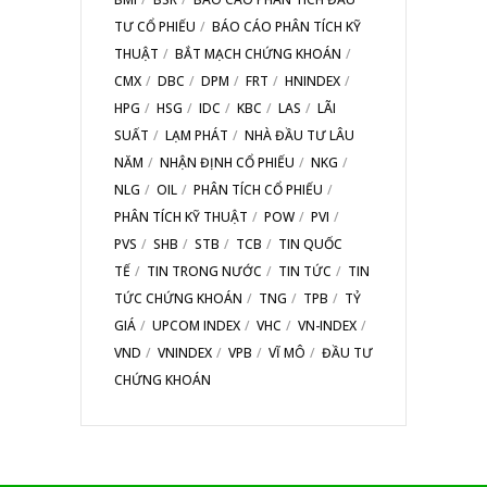
TƯ CỔ PHIẾU
BÁO CÁO PHÂN TÍCH KỸ
THUẬT
BẮT MẠCH CHỨNG KHOÁN
CMX
DBC
DPM
FRT
HNINDEX
HPG
HSG
IDC
KBC
LAS
LÃI
SUẤT
LẠM PHÁT
NHÀ ĐẦU TƯ LÂU
NĂM
NHẬN ĐỊNH CỔ PHIẾU
NKG
NLG
OIL
PHÂN TÍCH CỔ PHIẾU
PHÂN TÍCH KỸ THUẬT
POW
PVI
PVS
SHB
STB
TCB
TIN QUỐC
TẾ
TIN TRONG NƯỚC
TIN TỨC
TIN
TỨC CHỨNG KHOÁN
TNG
TPB
TỶ
GIÁ
UPCOM INDEX
VHC
VN-INDEX
VND
VNINDEX
VPB
VĨ MÔ
ĐẦU TƯ
CHỨNG KHOÁN