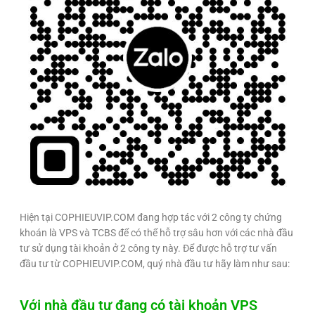
Hiện tại COPHIEUVIP.COM đang hợp tác với 2 công ty chứng
khoán là VPS và TCBS để có thể hỗ trợ sâu hơn với các nhà đầu
tư sử dụng tài khoản ở 2 công ty này. Để được hỗ trợ tư vấn
đầu tư từ COPHIEUVIP.COM, quý nhà đầu tư hãy làm như sau:
Với nhà đầu tư đang có tài khoản VPS