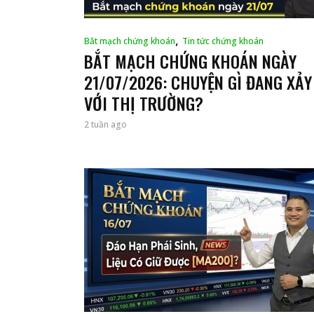
,
Bắt mạch chứng khoán
Tin tức chứng khoán
BẮT MẠCH CHỨNG KHOÁN NGÀY
21/07/2026: CHUYỆN GÌ ĐANG XẢY
VỚI THỊ TRƯỜNG?
2 tuần ago