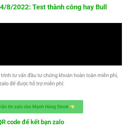
/2022: Test thành công hay Bull
trình tư vấn đầu tư chứng khoán hoàn toàn miễn phí,
alo để được hỗ trợ miễn phí:
hắn tin zalo cho Mạnh Hùng Stock
R code để kết bạn zalo