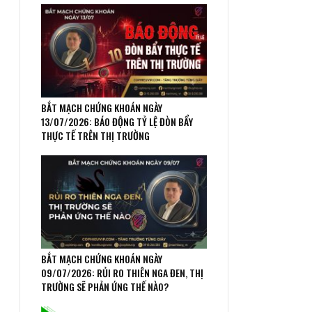
BẮT MẠCH CHỨNG KHOÁN NGÀY
13/07/2026: BÁO ĐỘNG TỶ LỆ ĐÒN BẨY
THỰC TẾ TRÊN THỊ TRƯỜNG
BẮT MẠCH CHỨNG KHOÁN NGÀY
09/07/2026: RỦI RO THIÊN NGA ĐEN, THỊ
TRƯỜNG SẼ PHẢN ỨNG THẾ NÀO?