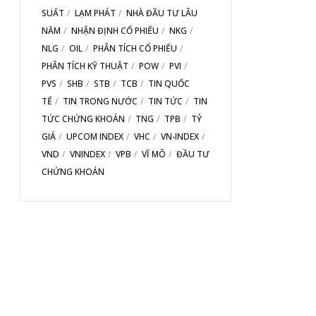
SUẤT
LẠM PHÁT
NHÀ ĐẦU TƯ LÂU
NĂM
NHẬN ĐỊNH CỔ PHIẾU
NKG
NLG
OIL
PHÂN TÍCH CỔ PHIẾU
PHÂN TÍCH KỸ THUẬT
POW
PVI
PVS
SHB
STB
TCB
TIN QUỐC
TẾ
TIN TRONG NƯỚC
TIN TỨC
TIN
TỨC CHỨNG KHOÁN
TNG
TPB
TỶ
GIÁ
UPCOM INDEX
VHC
VN-INDEX
VND
VNINDEX
VPB
VĨ MÔ
ĐẦU TƯ
CHỨNG KHOÁN