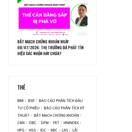
BẮT MẠCH CHỨNG KHOÁN NGÀY
08/07/2026: THỊ TRƯỜNG ĐÃ PHÁT TÍN
HIỆU XÁC NHẬN HAY CHƯA?
THẺ
BMI
BSR
BÁO CÁO PHÂN TÍCH ĐẦU
TƯ CỔ PHIẾU
BÁO CÁO PHÂN TÍCH KỸ
THUẬT
BẮT MẠCH CHỨNG KHOÁN
CMX
DBC
DPM
FRT
HNINDEX
HPG
HSG
IDC
KBC
LAS
LÃI