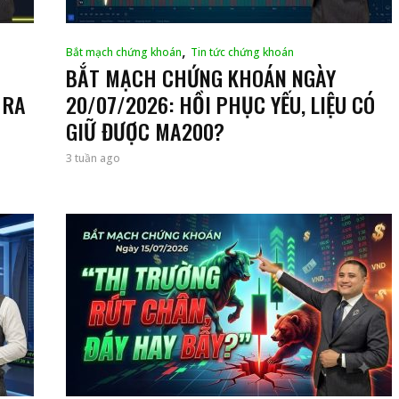
,
Bắt mạch chứng khoán
Tin tức chứng khoán
BẮT MẠCH CHỨNG KHOÁN NGÀY
 RA
20/07/2026: HỒI PHỤC YẾU, LIỆU CÓ
GIỮ ĐƯỢC MA200?
3 tuần ago