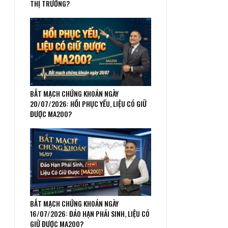
THỊ TRƯỜNG?
BẮT MẠCH CHỨNG KHOÁN NGÀY
20/07/2026: HỒI PHỤC YẾU, LIỆU CÓ GIỮ
ĐƯỢC MA200?
BẮT MẠCH CHỨNG KHOÁN NGÀY
16/07/2026: ĐÁO HẠN PHÁI SINH, LIỆU CÓ
GIỮ ĐƯỢC MA200?