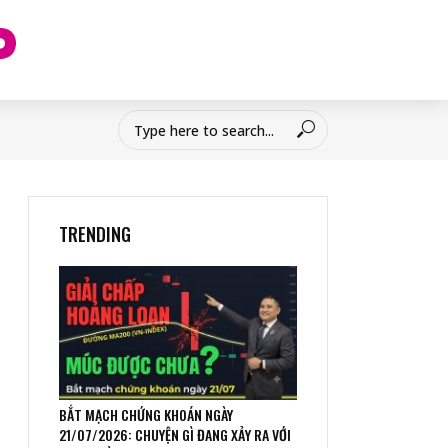
TRENDING
BẮT MẠCH CHỨNG KHOÁN NGÀY
21/07/2026: CHUYỆN GÌ ĐANG XẢY RA VỚI