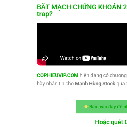
BẮT MẠCH CHỨNG KHOÁN 24/8
trap?
COPHIEUVIP.COM
hiện đang có chương 
hãy nhắn tin cho
Mạnh Hùng Stock
qua z
Bấm vào đây để n
Hoặc quét Q