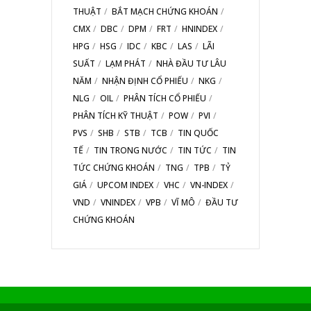
THUẬT
BẮT MẠCH CHỨNG KHOÁN
CMX
DBC
DPM
FRT
HNINDEX
HPG
HSG
IDC
KBC
LAS
LÃI
SUẤT
LẠM PHÁT
NHÀ ĐẦU TƯ LÂU
NĂM
NHẬN ĐỊNH CỔ PHIẾU
NKG
NLG
OIL
PHÂN TÍCH CỔ PHIẾU
PHÂN TÍCH KỸ THUẬT
POW
PVI
PVS
SHB
STB
TCB
TIN QUỐC
TẾ
TIN TRONG NƯỚC
TIN TỨC
TIN
TỨC CHỨNG KHOÁN
TNG
TPB
TỶ
GIÁ
UPCOM INDEX
VHC
VN-INDEX
VND
VNINDEX
VPB
VĨ MÔ
ĐẦU TƯ
CHỨNG KHOÁN