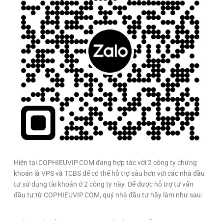
Hiện tại COPHIEUVIP.COM đang hợp tác với 2 công ty chứng
khoán là VPS và TCBS để có thể hỗ trợ sâu hơn với các nhà đầu
tư sử dụng tài khoản ở 2 công ty này. Để được hỗ trợ tư vấn
đầu tư từ COPHIEUVIP.COM, quý nhà đầu tư hãy làm như sau: