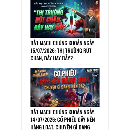
BẮT MẠCH CHỨNG KHOÁN NGÀY
15/07/2026: THỊ TRƯỜNG RÚT
CHÂN, ĐÁY HAY BẪY?
BẮT MẠCH CHỨNG KHOÁN NGÀY
14/07/2026: CỔ PHIẾU GÃY NỀN
HÀNG LOẠT, CHUYỆN GÌ ĐANG