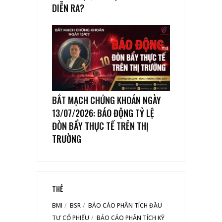
DIỄN RA?
BẮT MẠCH CHỨNG KHOÁN NGÀY
13/07/2026: BÁO ĐỘNG TỶ LỆ
ĐÒN BẨY THỰC TẾ TRÊN THỊ
TRƯỜNG
THẺ
BMI
BSR
BÁO CÁO PHÂN TÍCH ĐẦU
TƯ CỔ PHIẾU
BÁO CÁO PHÂN TÍCH KỸ