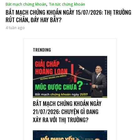
,
Bắt mạch chứng khoán
Tin tức chứng khoán
BẮT MẠCH CHỨNG KHOÁN NGÀY 15/07/2026: THỊ TRƯỜNG
RÚT CHÂN, ĐÁY HAY BẪY?
4 tuần ago
TRENDING
BẮT MẠCH CHỨNG KHOÁN NGÀY
21/07/2026: CHUYỆN GÌ ĐANG
XẢY RA VỚI THỊ TRƯỜNG?