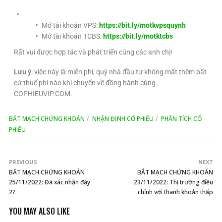
Mở tài khoản VPS:
https://bit.ly/motkvpsquynh
Mở tài khoản TCBS:
https://bit.ly/motktcbs
Rất vui được hợp tác và phát triển cùng các anh chị!
Lưu ý
: việc này là miễn phí, quý nhà đầu tư không mất thêm bất
cứ thuế phí nào khi chuyển về đồng hành cùng
COPHIEUVIP.COM.
BẮT MẠCH CHỨNG KHOÁN
NHẬN ĐỊNH CỔ PHIẾU
PHÂN TÍCH CỔ
PHIẾU
PREVIOUS
NEXT
BẮT MẠCH CHỨNG KHOÁN
BẮT MẠCH CHỨNG KHOÁN
25/11/2022: Đã xác nhận đáy
23/11/2022: Thị trường điều
2?
chỉnh với thanh khoản thấp
YOU MAY ALSO LIKE