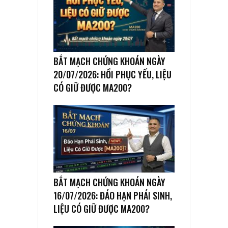
BẮT MẠCH CHỨNG KHOÁN NGÀY
20/07/2026: HỒI PHỤC YẾU, LIỆU
CÓ GIỮ ĐƯỢC MA200?
BẮT MẠCH CHỨNG KHOÁN NGÀY
16/07/2026: ĐÁO HẠN PHÁI SINH,
LIỆU CÓ GIỮ ĐƯỢC MA200?