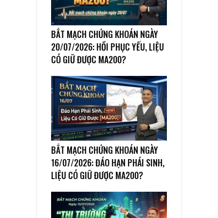
BẮT MẠCH CHỨNG KHOÁN NGÀY
20/07/2026: HỒI PHỤC YẾU, LIỆU
CÓ GIỮ ĐƯỢC MA200?
BẮT MẠCH CHỨNG KHOÁN NGÀY
16/07/2026: ĐÁO HẠN PHÁI SINH,
LIỆU CÓ GIỮ ĐƯỢC MA200?