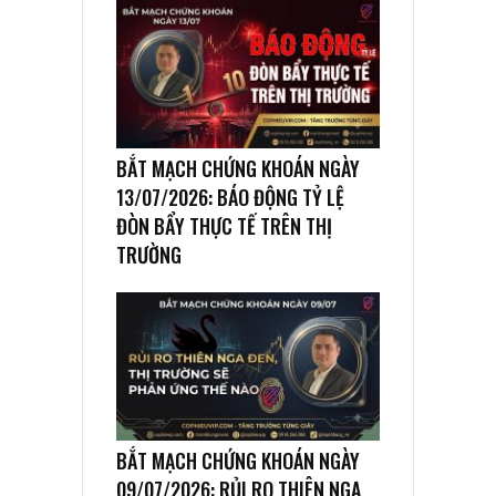
BẮT MẠCH CHỨNG KHOÁN NGÀY
13/07/2026: BÁO ĐỘNG TỶ LỆ
ĐÒN BẨY THỰC TẾ TRÊN THỊ
TRƯỜNG
BẮT MẠCH CHỨNG KHOÁN NGÀY
09/07/2026: RỦI RO THIÊN NGA