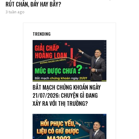
RÚT CHÂN, ĐÁY HAY BẪY?
3 tuần ago
TRENDING
BẮT MẠCH CHỨNG KHOÁN NGÀY
21/07/2026: CHUYỆN GÌ ĐANG
XẢY RA VỚI THỊ TRƯỜNG?