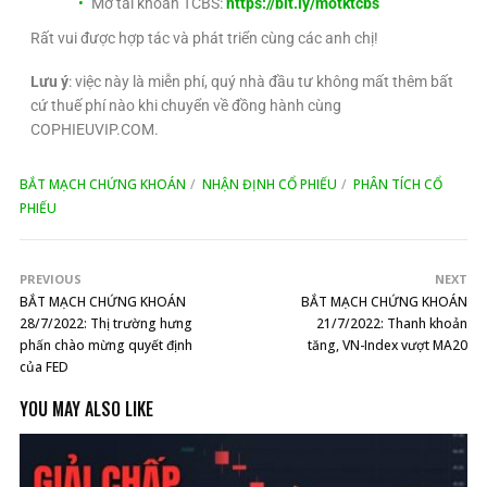
Mở tài khoản TCBS:
https://bit.ly/motktcbs
Rất vui được hợp tác và phát triển cùng các anh chị!
Lưu ý
: việc này là miễn phí, quý nhà đầu tư không mất thêm bất
cứ thuế phí nào khi chuyển về đồng hành cùng
COPHIEUVIP.COM.
BẮT MẠCH CHỨNG KHOÁN
NHẬN ĐỊNH CỔ PHIẾU
PHÂN TÍCH CỔ
PHIẾU
PREVIOUS
NEXT
BẮT MẠCH CHỨNG KHOÁN
BẮT MẠCH CHỨNG KHOÁN
28/7/2022: Thị trường hưng
21/7/2022: Thanh khoản
phấn chào mừng quyết định
tăng, VN-Index vượt MA20
của FED
YOU MAY ALSO LIKE