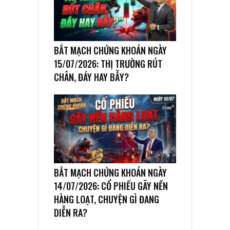
BẮT MẠCH CHỨNG KHOÁN NGÀY
15/07/2026: THỊ TRƯỜNG RÚT
CHÂN, ĐÁY HAY BẪY?
BẮT MẠCH CHỨNG KHOÁN NGÀY
14/07/2026: CỔ PHIẾU GÃY NỀN
HÀNG LOẠT, CHUYỆN GÌ ĐANG
DIỄN RA?