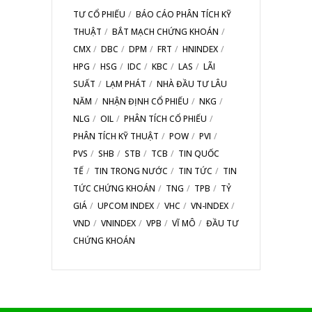
TƯ CỔ PHIẾU
BÁO CÁO PHÂN TÍCH KỸ
THUẬT
BẮT MẠCH CHỨNG KHOÁN
CMX
DBC
DPM
FRT
HNINDEX
HPG
HSG
IDC
KBC
LAS
LÃI
SUẤT
LẠM PHÁT
NHÀ ĐẦU TƯ LÂU
NĂM
NHẬN ĐỊNH CỔ PHIẾU
NKG
NLG
OIL
PHÂN TÍCH CỔ PHIẾU
PHÂN TÍCH KỸ THUẬT
POW
PVI
PVS
SHB
STB
TCB
TIN QUỐC
TẾ
TIN TRONG NƯỚC
TIN TỨC
TIN
TỨC CHỨNG KHOÁN
TNG
TPB
TỶ
GIÁ
UPCOM INDEX
VHC
VN-INDEX
VND
VNINDEX
VPB
VĨ MÔ
ĐẦU TƯ
CHỨNG KHOÁN