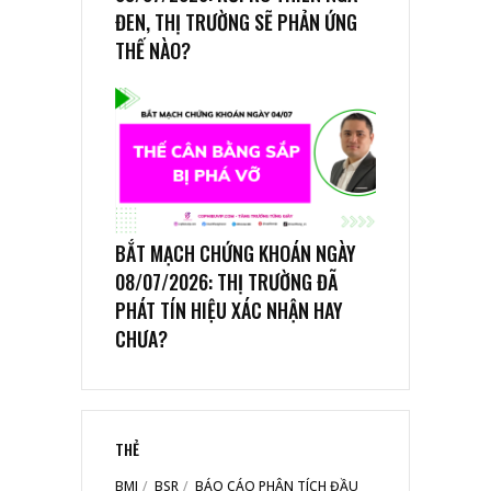
ĐEN, THỊ TRƯỜNG SẼ PHẢN ỨNG
THẾ NÀO?
BẮT MẠCH CHỨNG KHOÁN NGÀY
08/07/2026: THỊ TRƯỜNG ĐÃ
PHÁT TÍN HIỆU XÁC NHẬN HAY
CHƯA?
THẺ
BMI
BSR
BÁO CÁO PHÂN TÍCH ĐẦU