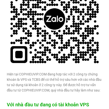
Hiện tại COPHIEUVIP.COM đang hợp tác với 2 công ty chứng
khoán là VPS và TCBS để có thể hỗ trợ sâu hơn với các nhà đầu
tư sử dụng tài khoản ở 2 công ty này. Để được hỗ trợ tư vấn
đầu tư từ COPHIEUVIP.COM, quý nhà đầu tư hãy làm như sau:
Với nhà đầu tư đang có tài khoản VPS