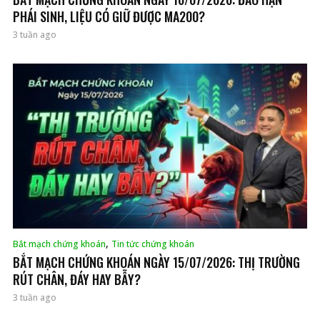
PHÁI SINH, LIỆU CÓ GIỮ ĐƯỢC MA200?
3 tuần ago
,
Bắt mạch chứng khoán
Tin tức chứng khoán
BẮT MẠCH CHỨNG KHOÁN NGÀY 15/07/2026: THỊ TRƯỜNG
RÚT CHÂN, ĐÁY HAY BẪY?
3 tuần ago