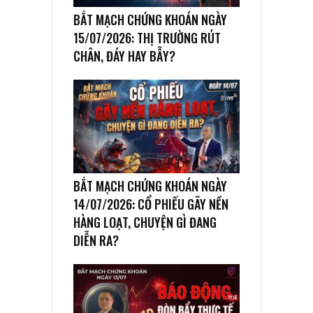
BẮT MẠCH CHỨNG KHOÁN NGÀY
15/07/2026: THỊ TRƯỜNG RÚT
CHÂN, ĐÁY HAY BẪY?
BẮT MẠCH CHỨNG KHOÁN NGÀY
14/07/2026: CỔ PHIẾU GÃY NỀN
HÀNG LOẠT, CHUYỆN GÌ ĐANG
DIỄN RA?