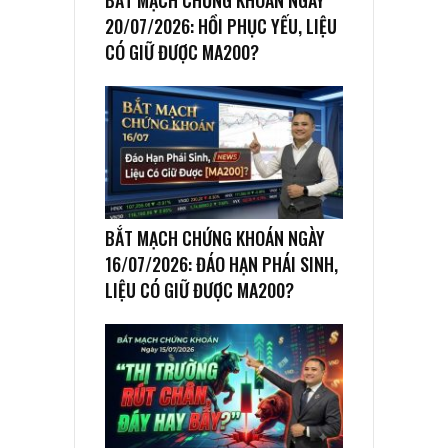
BẮT MẠCH CHỨNG KHOÁN NGÀY
20/07/2026: HỒI PHỤC YẾU, LIỆU
CÓ GIỮ ĐƯỢC MA200?
BẮT MẠCH CHỨNG KHOÁN NGÀY
16/07/2026: ĐÁO HẠN PHÁI SINH,
LIỆU CÓ GIỮ ĐƯỢC MA200?