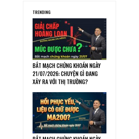
TRENDING
BẮT MẠCH CHỨNG KHOÁN NGÀY
21/07/2026: CHUYỆN GÌ ĐANG
XẢY RA VỚI THỊ TRƯỜNG?