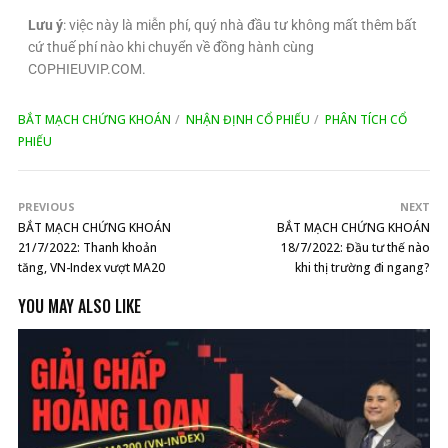
Lưu ý
: việc này là miễn phí, quý nhà đầu tư không mất thêm bất
cứ thuế phí nào khi chuyển về đồng hành cùng
COPHIEUVIP.COM.
BẮT MẠCH CHỨNG KHOÁN
NHẬN ĐỊNH CỔ PHIẾU
PHÂN TÍCH CỔ
PHIẾU
PREVIOUS
NEXT
BẮT MẠCH CHỨNG KHOÁN
BẮT MẠCH CHỨNG KHOÁN
21/7/2022: Thanh khoản
18/7/2022: Đầu tư thế nào
tăng, VN-Index vượt MA20
khi thị trường đi ngang?
YOU MAY ALSO LIKE