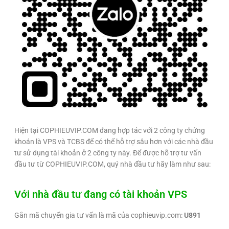
Hiện tại COPHIEUVIP.COM đang hợp tác với 2 công ty chứng
khoán là VPS và TCBS để có thể hỗ trợ sâu hơn với các nhà đầu
tư sử dụng tài khoản ở 2 công ty này. Để được hỗ trợ tư vấn
đầu tư từ COPHIEUVIP.COM, quý nhà đầu tư hãy làm như sau:
Với nhà đầu tư đang có tài khoản VPS
Gắn mã chuyển gia tư vấn là mã của cophieuvip.com:
U891