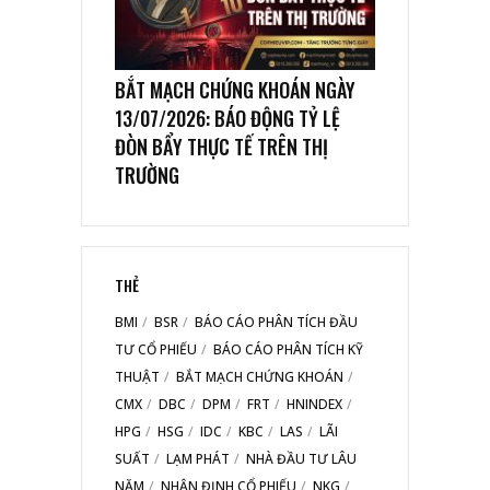
BẮT MẠCH CHỨNG KHOÁN NGÀY
13/07/2026: BÁO ĐỘNG TỶ LỆ
ĐÒN BẨY THỰC TẾ TRÊN THỊ
TRƯỜNG
THẺ
BMI
BSR
BÁO CÁO PHÂN TÍCH ĐẦU
TƯ CỔ PHIẾU
BÁO CÁO PHÂN TÍCH KỸ
THUẬT
BẮT MẠCH CHỨNG KHOÁN
CMX
DBC
DPM
FRT
HNINDEX
HPG
HSG
IDC
KBC
LAS
LÃI
SUẤT
LẠM PHÁT
NHÀ ĐẦU TƯ LÂU
NĂM
NHẬN ĐỊNH CỔ PHIẾU
NKG