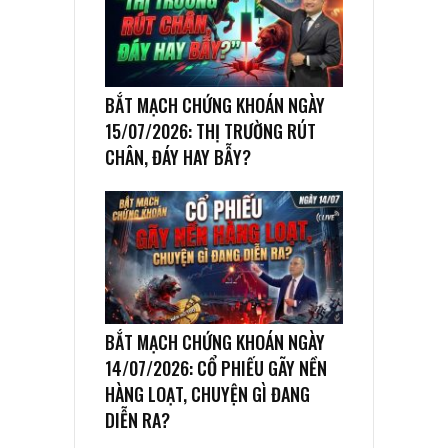
BẮT MẠCH CHỨNG KHOÁN NGÀY
15/07/2026: THỊ TRƯỜNG RÚT
CHÂN, ĐÁY HAY BẪY?
BẮT MẠCH CHỨNG KHOÁN NGÀY
14/07/2026: CỔ PHIẾU GÃY NỀN
HÀNG LOẠT, CHUYỆN GÌ ĐANG
DIỄN RA?