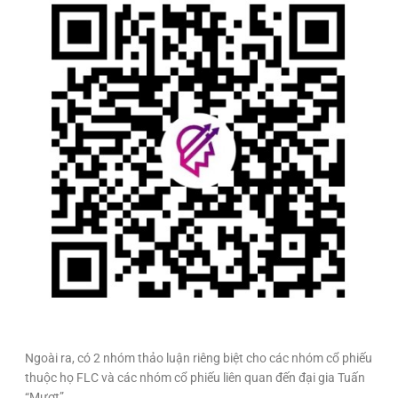
Ngoài ra, có 2 nhóm thảo luận riêng biệt cho các nhóm cổ phiếu
thuộc họ FLC và các nhóm cổ phiếu liên quan đến đại gia Tuấn
“Mượt”.