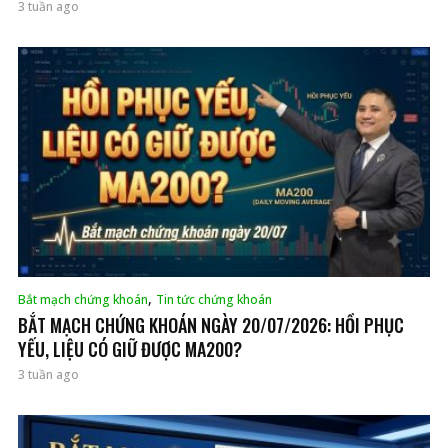
3 tuần ago
,
Bắt mạch chứng khoán
Tin tức chứng khoán
BẮT MẠCH CHỨNG KHOÁN NGÀY 20/07/2026: HỒI PHỤC
YẾU, LIỆU CÓ GIỮ ĐƯỢC MA200?
3 tuần ago