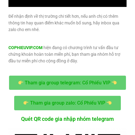
Để nhận định về thị trường chi tiết hơn, nếu anh chị có thêm
thông tin hay quan điểm khác muốn bổ sung, hãy inbox qua
zalo cho em nhé.
COPHIEUVIP.COM
hiện đang có chương trình tư vấn đầu tư
chứng khoán hoàn toàn miễn phí, bạn tham gia nhóm hỗ trợ
đầu tư miễn phí cho cộng đồng ở đây.
Tham gia group telegram: Cổ Phiếu VIP
Tham gia group zalo: Cổ Phiếu VIP
Quét QR code gia nhập nhóm telegram