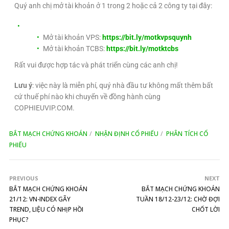
Quý anh chị mở tài khoản ở 1 trong 2 hoặc cả 2 công ty tại đây:
Mở tài khoản VPS:
https://bit.ly/motkvpsquynh
Mở tài khoản TCBS:
https://bit.ly/motktcbs
Rất vui được hợp tác và phát triển cùng các anh chị!
Lưu ý
: việc này là miễn phí, quý nhà đầu tư không mất thêm bất
cứ thuế phí nào khi chuyển về đồng hành cùng
COPHIEUVIP.COM.
BẮT MẠCH CHỨNG KHOÁN
NHẬN ĐỊNH CỔ PHIẾU
PHÂN TÍCH CỔ
PHIẾU
PREVIOUS
NEXT
BẮT MẠCH CHỨNG KHOÁN
BẮT MẠCH CHỨNG KHOÁN
21/12: VN-INDEX GÃY
TUẦN 18/12-23/12: CHỜ ĐỢI
TREND, LIỆU CÓ NHỊP HỒI
CHỐT LỜI
PHỤC?