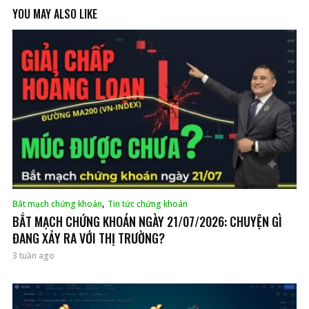
YOU MAY ALSO LIKE
,
Bắt mạch chứng khoán
Tin tức chứng khoán
BẮT MẠCH CHỨNG KHOÁN NGÀY 21/07/2026: CHUYỆN GÌ
ĐANG XẢY RA VỚI THỊ TRƯỜNG?
3 tuần ago