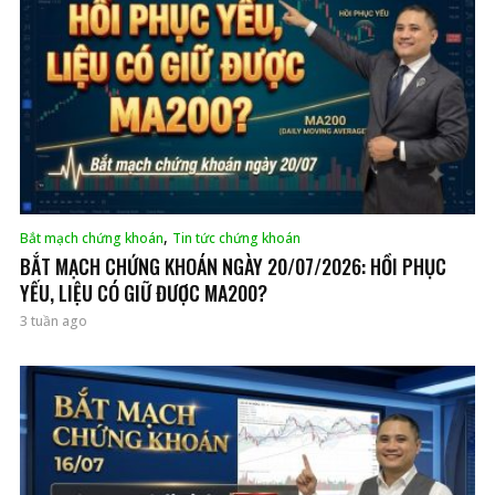
,
Bắt mạch chứng khoán
Tin tức chứng khoán
BẮT MẠCH CHỨNG KHOÁN NGÀY 20/07/2026: HỒI PHỤC
YẾU, LIỆU CÓ GIỮ ĐƯỢC MA200?
3 tuần ago