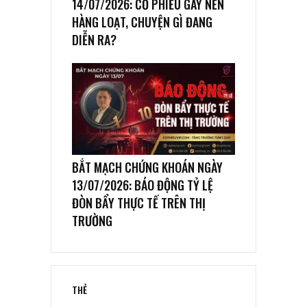
14/07/2026: CỔ PHIẾU GÃY NỀN
HÀNG LOẠT, CHUYỆN GÌ ĐANG
DIỄN RA?
BẮT MẠCH CHỨNG KHOÁN NGÀY
13/07/2026: BÁO ĐỘNG TỶ LỆ
ĐÒN BẨY THỰC TẾ TRÊN THỊ
TRƯỜNG
THẺ