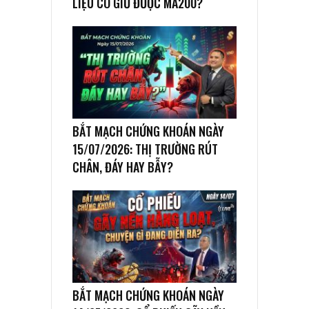
LIỆU CÓ GIỮ ĐƯỢC MA200?
BẮT MẠCH CHỨNG KHOÁN NGÀY
15/07/2026: THỊ TRƯỜNG RÚT
CHÂN, ĐÁY HAY BẪY?
BẮT MẠCH CHỨNG KHOÁN NGÀY