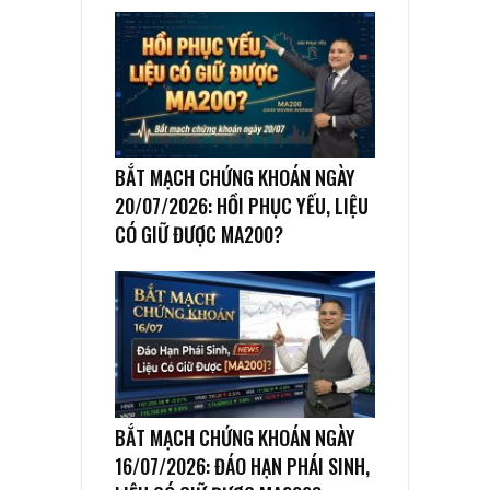
BẮT MẠCH CHỨNG KHOÁN NGÀY
20/07/2026: HỒI PHỤC YẾU, LIỆU
CÓ GIỮ ĐƯỢC MA200?
BẮT MẠCH CHỨNG KHOÁN NGÀY
16/07/2026: ĐÁO HẠN PHÁI SINH,