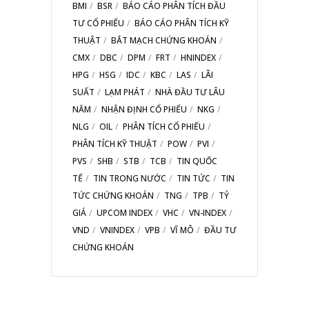
BMI
BSR
BÁO CÁO PHÂN TÍCH ĐẦU
TƯ CỔ PHIẾU
BÁO CÁO PHÂN TÍCH KỸ
THUẬT
BẮT MẠCH CHỨNG KHOÁN
CMX
DBC
DPM
FRT
HNINDEX
HPG
HSG
IDC
KBC
LAS
LÃI
SUẤT
LẠM PHÁT
NHÀ ĐẦU TƯ LÂU
NĂM
NHẬN ĐỊNH CỔ PHIẾU
NKG
NLG
OIL
PHÂN TÍCH CỔ PHIẾU
PHÂN TÍCH KỸ THUẬT
POW
PVI
PVS
SHB
STB
TCB
TIN QUỐC
TẾ
TIN TRONG NƯỚC
TIN TỨC
TIN
TỨC CHỨNG KHOÁN
TNG
TPB
TỶ
GIÁ
UPCOM INDEX
VHC
VN-INDEX
VND
VNINDEX
VPB
VĨ MÔ
ĐẦU TƯ
CHỨNG KHOÁN