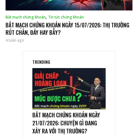
,
Bắt mạch chứng khoán
Tin tức chứng khoán
BẮT MẠCH CHỨNG KHOÁN NGÀY 15/07/2026: THỊ TRƯỜNG
RÚT CHÂN, ĐÁY HAY BẪY?
4 tuần ago
TRENDING
BẮT MẠCH CHỨNG KHOÁN NGÀY
21/07/2026: CHUYỆN GÌ ĐANG
XẢY RA VỚI THỊ TRƯỜNG?