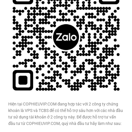
Hiện tại COPHIEUVIP.COM đang hợp tác với 2 công ty chứng
khoán là VPS và TCBS để có thể hỗ trợ sâu hơn với các nhà đầu
tư sử dụng tài khoản ở 2 công ty này. Để được hỗ trợ tư vấn
đầu tư từ COPHIEUVIP.COM, quý nhà đầu tư hãy làm như sau: