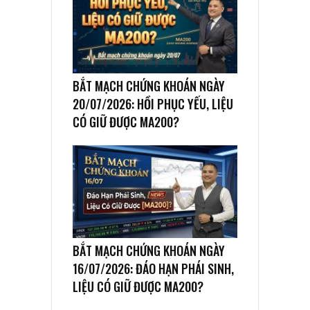
BẮT MẠCH CHỨNG KHOÁN NGÀY
20/07/2026: HỒI PHỤC YẾU, LIỆU
CÓ GIỮ ĐƯỢC MA200?
BẮT MẠCH CHỨNG KHOÁN NGÀY
16/07/2026: ĐÁO HẠN PHÁI SINH,
LIỆU CÓ GIỮ ĐƯỢC MA200?