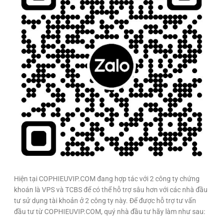
Hiện tại COPHIEUVIP.COM đang hợp tác với 2 công ty chứng
khoán là VPS và TCBS để có thể hỗ trợ sâu hơn với các nhà đầu
tư sử dụng tài khoản ở 2 công ty này. Để được hỗ trợ tư vấn
đầu tư từ COPHIEUVIP.COM, quý nhà đầu tư hãy làm như sau: