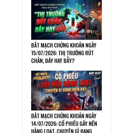
BẮT MẠCH CHỨNG KHOÁN NGÀY
15/07/2026: THỊ TRƯỜNG RÚT
CHÂN, ĐÁY HAY BẪY?
BẮT MẠCH CHỨNG KHOÁN NGÀY
14/07/2026: CỔ PHIẾU GÃY NỀN
HÀNG LOẠT, CHUYỆN GÌ ĐANG