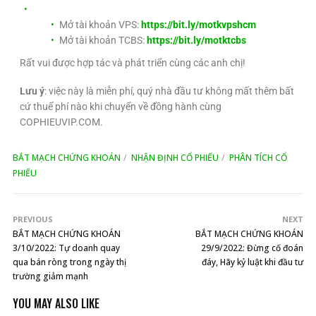
Mở tài khoản VPS:
https://bit.ly/motkvpshcm
Mở tài khoản TCBS:
https://bit.ly/motktcbs
Rất vui được hợp tác và phát triển cùng các anh chị!
Lưu ý
: việc này là miễn phí, quý nhà đầu tư không mất thêm bất
cứ thuế phí nào khi chuyển về đồng hành cùng
COPHIEUVIP.COM.
BẮT MẠCH CHỨNG KHOÁN
NHẬN ĐỊNH CỔ PHIẾU
PHÂN TÍCH CỔ
PHIẾU
PREVIOUS
NEXT
BẮT MẠCH CHỨNG KHOÁN
BẮT MẠCH CHỨNG KHOÁN
3/10/2022: Tự doanh quay
29/9/2022: Đừng cố đoán
qua bán ròng trong ngày thị
đáy, Hãy kỷ luật khi đầu tư
trường giảm mạnh
YOU MAY ALSO LIKE