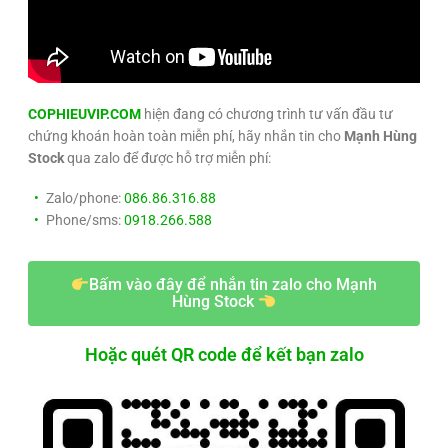
COPHIEUVIP.COM
hiện đang có chương trình tư vấn đầu tư
chứng khoán hoàn toàn miễn phí, hãy nhắn tin cho
Mạnh Hùng
Stock
qua zalo để được hỗ trợ miễn phí:
Zalo/phone:
086.86.316.88
Phone/sms:
0918.266.588
Bấm vào đây để nhắn tin zalo cho Mạnh
Hùng Stock
Hoặc quét QR code để kết bạn zalo