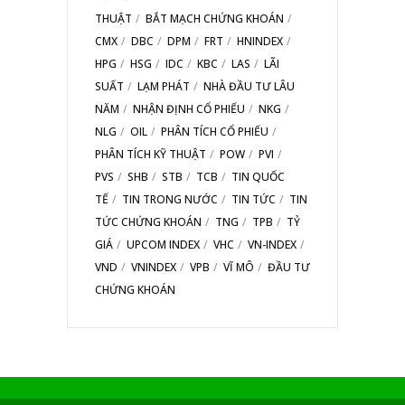
THUẬT
BẮT MẠCH CHỨNG KHOÁN
CMX
DBC
DPM
FRT
HNINDEX
HPG
HSG
IDC
KBC
LAS
LÃI
SUẤT
LẠM PHÁT
NHÀ ĐẦU TƯ LÂU
NĂM
NHẬN ĐỊNH CỔ PHIẾU
NKG
NLG
OIL
PHÂN TÍCH CỔ PHIẾU
PHÂN TÍCH KỸ THUẬT
POW
PVI
PVS
SHB
STB
TCB
TIN QUỐC
TẾ
TIN TRONG NƯỚC
TIN TỨC
TIN
TỨC CHỨNG KHOÁN
TNG
TPB
TỶ
GIÁ
UPCOM INDEX
VHC
VN-INDEX
VND
VNINDEX
VPB
VĨ MÔ
ĐẦU TƯ
CHỨNG KHOÁN