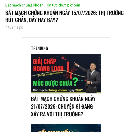
,
Bắt mạch chứng khoán
Tin tức chứng khoán
BẮT MẠCH CHỨNG KHOÁN NGÀY 15/07/2026: THỊ TRƯỜNG
RÚT CHÂN, ĐÁY HAY BẪY?
4 tuần ago
TRENDING
BẮT MẠCH CHỨNG KHOÁN NGÀY
21/07/2026: CHUYỆN GÌ ĐANG
XẢY RA VỚI THỊ TRƯỜNG?