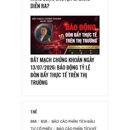
DIỄN RA?
BẮT MẠCH CHỨNG KHOÁN NGÀY
13/07/2026: BÁO ĐỘNG TỶ LỆ
ĐÒN BẨY THỰC TẾ TRÊN THỊ
TRƯỜNG
THẺ
BMI
BSR
BÁO CÁO PHÂN TÍCH ĐẦU
TƯ CỔ PHIẾU
BÁO CÁO PHÂN TÍCH KỸ