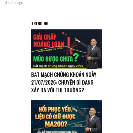
3 tuần ago
TRENDING
BẮT MẠCH CHỨNG KHOÁN NGÀY
21/07/2026: CHUYỆN GÌ ĐANG
XẢY RA VỚI THỊ TRƯỜNG?