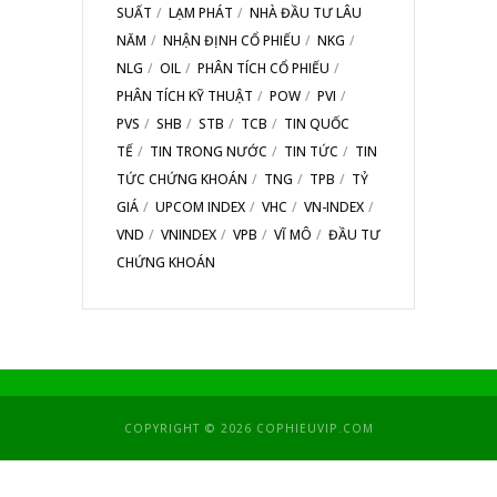
SUẤT
LẠM PHÁT
NHÀ ĐẦU TƯ LÂU
NĂM
NHẬN ĐỊNH CỔ PHIẾU
NKG
NLG
OIL
PHÂN TÍCH CỔ PHIẾU
PHÂN TÍCH KỸ THUẬT
POW
PVI
PVS
SHB
STB
TCB
TIN QUỐC
TẾ
TIN TRONG NƯỚC
TIN TỨC
TIN
TỨC CHỨNG KHOÁN
TNG
TPB
TỶ
GIÁ
UPCOM INDEX
VHC
VN-INDEX
VND
VNINDEX
VPB
VĨ MÔ
ĐẦU TƯ
CHỨNG KHOÁN
COPYRIGHT © 2026 COPHIEUVIP.COM