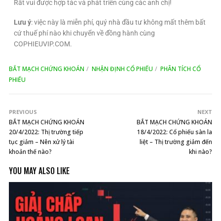
Rất vui được hợp tác và phát triển cùng các anh chị!
Lưu ý
: việc này là miễn phí, quý nhà đầu tư không mất thêm bất
cứ thuế phí nào khi chuyển về đồng hành cùng
COPHIEUVIP.COM.
BẮT MẠCH CHỨNG KHOÁN
NHẬN ĐỊNH CỔ PHIẾU
PHÂN TÍCH CỔ
PHIẾU
PREVIOUS
NEXT
BẮT MẠCH CHỨNG KHOÁN
BẮT MẠCH CHỨNG KHOÁN
20/4/2022: Thị trường tiếp
18/4/2022: Cổ phiếu sàn la
tục giảm – Nên xử lý tài
liệt – Thị trường giảm đến
khoản thế nào?
khi nào?
YOU MAY ALSO LIKE