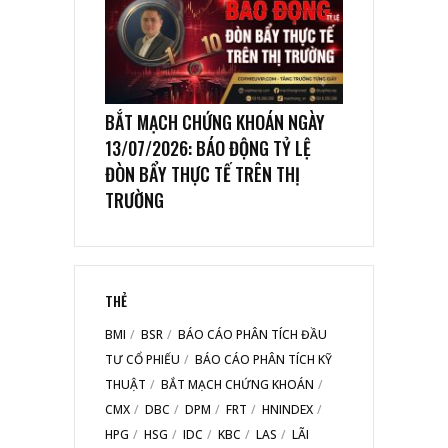
BẮT MẠCH CHỨNG KHOÁN NGÀY
13/07/2026: BÁO ĐỘNG TỶ LỆ
ĐÒN BẨY THỰC TẾ TRÊN THỊ
TRƯỜNG
THẺ
BMI
BSR
BÁO CÁO PHÂN TÍCH ĐẦU
TƯ CỔ PHIẾU
BÁO CÁO PHÂN TÍCH KỸ
THUẬT
BẮT MẠCH CHỨNG KHOÁN
CMX
DBC
DPM
FRT
HNINDEX
HPG
HSG
IDC
KBC
LAS
LÃI