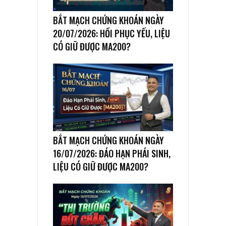
BẮT MẠCH CHỨNG KHOÁN NGÀY
20/07/2026: HỒI PHỤC YẾU, LIỆU
CÓ GIỮ ĐƯỢC MA200?
BẮT MẠCH CHỨNG KHOÁN NGÀY
16/07/2026: ĐÁO HẠN PHÁI SINH,
LIỆU CÓ GIỮ ĐƯỢC MA200?