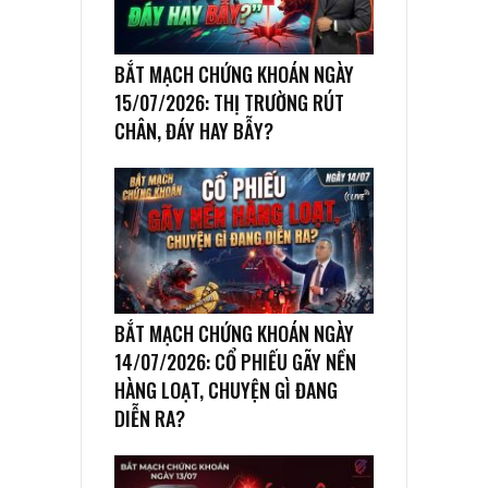
BẮT MẠCH CHỨNG KHOÁN NGÀY
15/07/2026: THỊ TRƯỜNG RÚT
CHÂN, ĐÁY HAY BẪY?
BẮT MẠCH CHỨNG KHOÁN NGÀY
14/07/2026: CỔ PHIẾU GÃY NỀN
HÀNG LOẠT, CHUYỆN GÌ ĐANG
DIỄN RA?