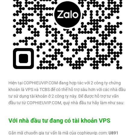
Hiện tại COPHIEUVIP.COM đang hợp tác với 2 công ty chứng
khoán là VPS và TCBS để có thể hỗ trợ sâu hơn với các nhà đầu
tư sử dụng tài khoản ở 2 công ty này. Để được hỗ trợ tư vấn
đầu tư từ COPHIEUVIP.COM, quý nhà đầu tư hãy làm như sau:
Với nhà đầu tư đang có tài khoản VPS
Gắn mã chuyển gia tư vấn là mã của cophieuvip.com:
U891