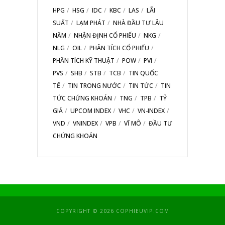
HPG
HSG
IDC
KBC
LAS
LÃI
SUẤT
LẠM PHÁT
NHÀ ĐẦU TƯ LÂU
NĂM
NHẬN ĐỊNH CỔ PHIẾU
NKG
NLG
OIL
PHÂN TÍCH CỔ PHIẾU
PHÂN TÍCH KỸ THUẬT
POW
PVI
PVS
SHB
STB
TCB
TIN QUỐC
TẾ
TIN TRONG NƯỚC
TIN TỨC
TIN
TỨC CHỨNG KHOÁN
TNG
TPB
TỶ
GIÁ
UPCOM INDEX
VHC
VN-INDEX
VND
VNINDEX
VPB
VĨ MÔ
ĐẦU TƯ
CHỨNG KHOÁN
COPYRIGHT © 2026 COPHIEUVIP.COM