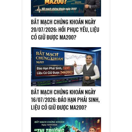
BẮT MẠCH CHỨNG KHOÁN NGÀY
20/07/2026: HỒI PHỤC YẾU, LIỆU
CÓ GIỮ ĐƯỢC MA200?
BẮT MẠCH CHỨNG KHOÁN NGÀY
16/07/2026: ĐÁO HẠN PHÁI SINH,
LIỆU CÓ GIỮ ĐƯỢC MA200?