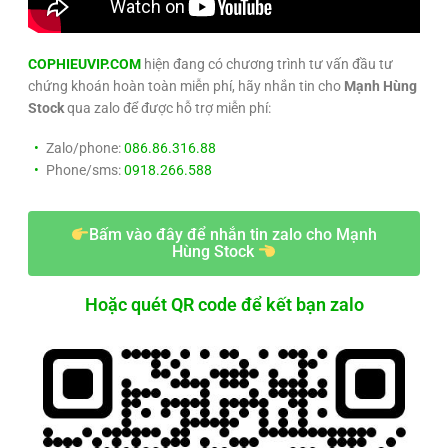
COPHIEUVIP.COM
hiện đang có chương trình tư vấn đầu tư
chứng khoán hoàn toàn miễn phí, hãy nhắn tin cho
Mạnh Hùng
Stock
qua zalo để được hỗ trợ miễn phí:
Zalo/phone:
086.86.316.88
Phone/sms:
0918.266.588
Bấm vào đây để nhắn tin zalo cho Mạnh
Hùng Stock
Hoặc quét QR code để kết bạn zalo