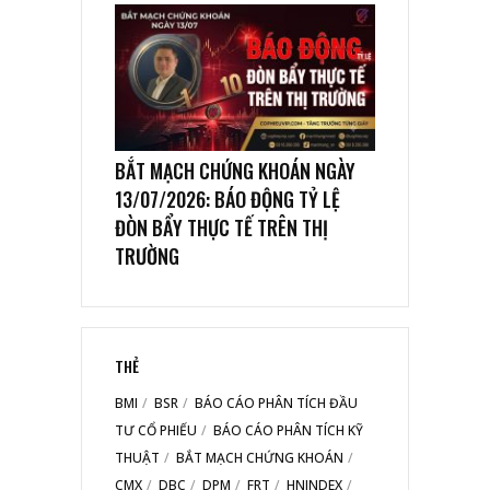
BẮT MẠCH CHỨNG KHOÁN NGÀY
13/07/2026: BÁO ĐỘNG TỶ LỆ
ĐÒN BẨY THỰC TẾ TRÊN THỊ
TRƯỜNG
THẺ
BMI
BSR
BÁO CÁO PHÂN TÍCH ĐẦU
TƯ CỔ PHIẾU
BÁO CÁO PHÂN TÍCH KỸ
THUẬT
BẮT MẠCH CHỨNG KHOÁN
CMX
DBC
DPM
FRT
HNINDEX