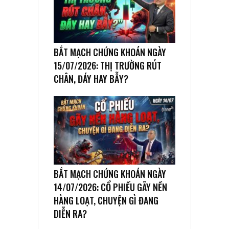
BẮT MẠCH CHỨNG KHOÁN NGÀY
15/07/2026: THỊ TRƯỜNG RÚT
CHÂN, ĐÁY HAY BẪY?
BẮT MẠCH CHỨNG KHOÁN NGÀY
14/07/2026: CỔ PHIẾU GÃY NỀN
HÀNG LOẠT, CHUYỆN GÌ ĐANG
DIỄN RA?