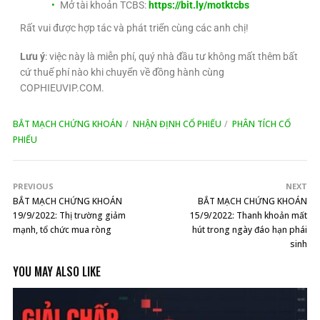
Mở tài khoản TCBS:
https://bit.ly/motktcbs
Rất vui được hợp tác và phát triển cùng các anh chị!
Lưu ý
: việc này là miễn phí, quý nhà đầu tư không mất thêm bất
cứ thuế phí nào khi chuyển về đồng hành cùng
COPHIEUVIP.COM.
BẮT MẠCH CHỨNG KHOÁN
NHẬN ĐỊNH CỔ PHIẾU
PHÂN TÍCH CỔ
PHIẾU
PREVIOUS
NEXT
BẮT MẠCH CHỨNG KHOÁN
BẮT MẠCH CHỨNG KHOÁN
19/9/2022: Thị trường giảm
15/9/2022: Thanh khoản mất
mạnh, tổ chức mua ròng
hút trong ngày đáo hạn phái
sinh
YOU MAY ALSO LIKE