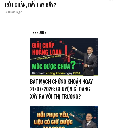
RÚT CHÂN, ĐÁY HAY BẪY?
3 tuần ago
TRENDING
BẮT MẠCH CHỨNG KHOÁN NGÀY
21/07/2026: CHUYỆN GÌ ĐANG
XẢY RA VỚI THỊ TRƯỜNG?