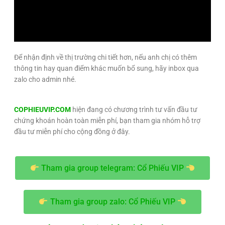
Để nhận định về thị trường chi tiết hơn, nếu anh chị có thêm
thông tin hay quan điểm khác muốn bổ sung, hãy inbox qua
zalo cho admin nhé.
COPHIEUVIP.COM
hiện đang có chương trình tư vấn đầu tư
chứng khoán hoàn toàn miễn phí, bạn tham gia nhóm hỗ trợ
đầu tư miễn phí cho cộng đồng ở đây.
Tham gia group telegram: Cổ Phiếu VIP
Tham gia group zalo: Cổ Phiếu VIP