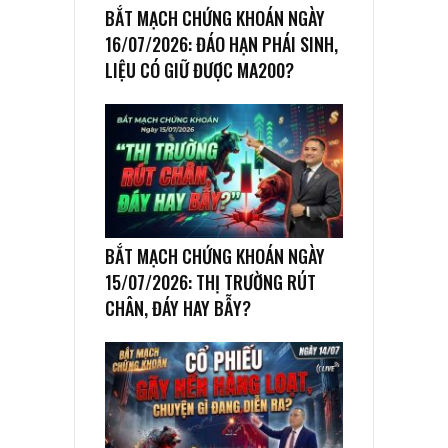
BẮT MẠCH CHỨNG KHOÁN NGÀY
16/07/2026: ĐÁO HẠN PHÁI SINH,
LIỆU CÓ GIỮ ĐƯỢC MA200?
BẮT MẠCH CHỨNG KHOÁN NGÀY
15/07/2026: THỊ TRƯỜNG RÚT
CHÂN, ĐÁY HAY BẪY?