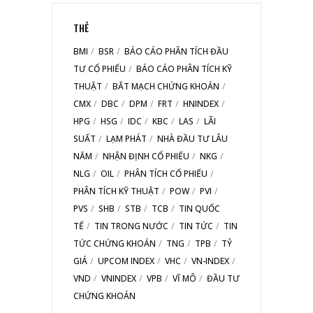
THẺ
BMI
BSR
BÁO CÁO PHÂN TÍCH ĐẦU
TƯ CỔ PHIẾU
BÁO CÁO PHÂN TÍCH KỸ
THUẬT
BẮT MẠCH CHỨNG KHOÁN
CMX
DBC
DPM
FRT
HNINDEX
HPG
HSG
IDC
KBC
LAS
LÃI
SUẤT
LẠM PHÁT
NHÀ ĐẦU TƯ LÂU
NĂM
NHẬN ĐỊNH CỔ PHIẾU
NKG
NLG
OIL
PHÂN TÍCH CỔ PHIẾU
PHÂN TÍCH KỸ THUẬT
POW
PVI
PVS
SHB
STB
TCB
TIN QUỐC
TẾ
TIN TRONG NƯỚC
TIN TỨC
TIN
TỨC CHỨNG KHOÁN
TNG
TPB
TỶ
GIÁ
UPCOM INDEX
VHC
VN-INDEX
VND
VNINDEX
VPB
VĨ MÔ
ĐẦU TƯ
CHỨNG KHOÁN