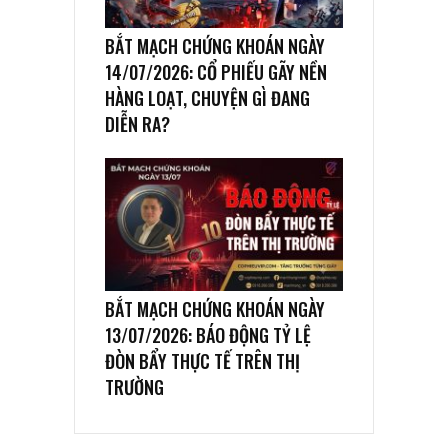
BẮT MẠCH CHỨNG KHOÁN NGÀY
14/07/2026: CỔ PHIẾU GÃY NỀN
HÀNG LOẠT, CHUYỆN GÌ ĐANG
DIỄN RA?
BẮT MẠCH CHỨNG KHOÁN NGÀY
13/07/2026: BÁO ĐỘNG TỶ LỆ
ĐÒN BẨY THỰC TẾ TRÊN THỊ
TRƯỜNG