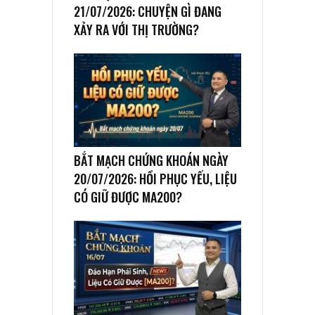
21/07/2026: CHUYỆN GÌ ĐANG
XẢY RA VỚI THỊ TRƯỜNG?
BẮT MẠCH CHỨNG KHOÁN NGÀY
20/07/2026: HỒI PHỤC YẾU, LIỆU
CÓ GIỮ ĐƯỢC MA200?