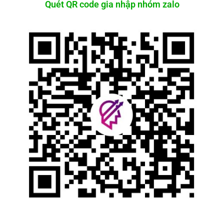
Quét QR code gia nhập nhóm zalo