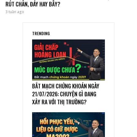
RÚT CHÂN, ĐÁY HAY BẪY?
3 tuần ago
TRENDING
BẮT MẠCH CHỨNG KHOÁN NGÀY
21/07/2026: CHUYỆN GÌ ĐANG
XẢY RA VỚI THỊ TRƯỜNG?