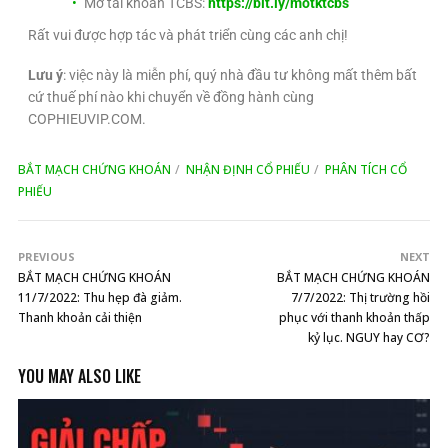
Mở tài khoản TCBS:
https://bit.ly/motktcbs
Rất vui được hợp tác và phát triển cùng các anh chị!
Lưu ý
: việc này là miễn phí, quý nhà đầu tư không mất thêm bất
cứ thuế phí nào khi chuyển về đồng hành cùng
COPHIEUVIP.COM.
BẮT MẠCH CHỨNG KHOÁN
NHẬN ĐỊNH CỔ PHIẾU
PHÂN TÍCH CỔ
PHIẾU
PREVIOUS
NEXT
BẮT MẠCH CHỨNG KHOÁN
BẮT MẠCH CHỨNG KHOÁN
11/7/2022: Thu hẹp đà giảm.
7/7/2022: Thị trường hồi
Thanh khoản cải thiện
phục với thanh khoản thấp
kỷ lục. NGUY hay CƠ?
YOU MAY ALSO LIKE