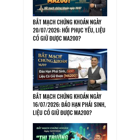
BẮT MẠCH CHỨNG KHOÁN NGÀY
20/07/2026: HỒI PHỤC YẾU, LIỆU
CÓ GIỮ ĐƯỢC MA200?
BẮT MẠCH CHỨNG KHOÁN NGÀY
16/07/2026: ĐÁO HẠN PHÁI SINH,
LIỆU CÓ GIỮ ĐƯỢC MA200?