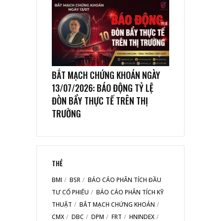
BẮT MẠCH CHỨNG KHOÁN NGÀY
13/07/2026: BÁO ĐỘNG TỶ LỆ
ĐÒN BẨY THỰC TẾ TRÊN THỊ
TRƯỜNG
THẺ
BMI
BSR
BÁO CÁO PHÂN TÍCH ĐẦU
TƯ CỔ PHIẾU
BÁO CÁO PHÂN TÍCH KỸ
THUẬT
BẮT MẠCH CHỨNG KHOÁN
CMX
DBC
DPM
FRT
HNINDEX