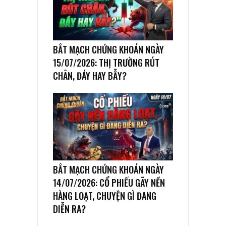
BẮT MẠCH CHỨNG KHOÁN NGÀY
15/07/2026: THỊ TRƯỜNG RÚT
CHÂN, ĐÁY HAY BẪY?
BẮT MẠCH CHỨNG KHOÁN NGÀY
14/07/2026: CỔ PHIẾU GÃY NỀN
HÀNG LOẠT, CHUYỆN GÌ ĐANG
DIỄN RA?