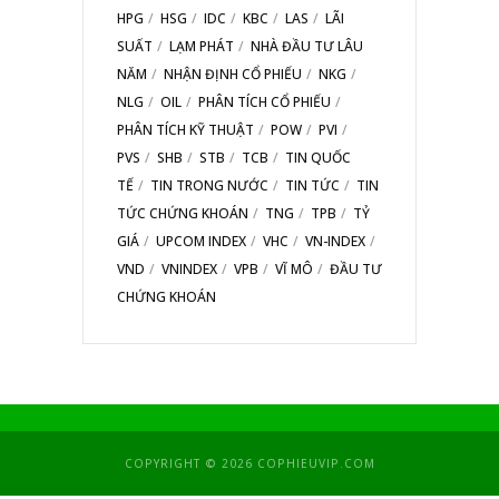
HPG
HSG
IDC
KBC
LAS
LÃI
SUẤT
LẠM PHÁT
NHÀ ĐẦU TƯ LÂU
NĂM
NHẬN ĐỊNH CỔ PHIẾU
NKG
NLG
OIL
PHÂN TÍCH CỔ PHIẾU
PHÂN TÍCH KỸ THUẬT
POW
PVI
PVS
SHB
STB
TCB
TIN QUỐC
TẾ
TIN TRONG NƯỚC
TIN TỨC
TIN
TỨC CHỨNG KHOÁN
TNG
TPB
TỶ
GIÁ
UPCOM INDEX
VHC
VN-INDEX
VND
VNINDEX
VPB
VĨ MÔ
ĐẦU TƯ
CHỨNG KHOÁN
COPYRIGHT © 2026 COPHIEUVIP.COM