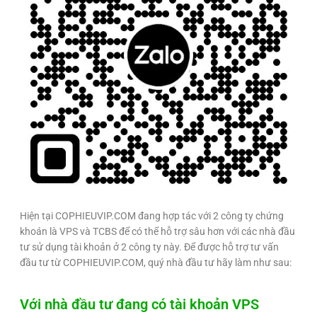
Hiện tại COPHIEUVIP.COM đang hợp tác với 2 công ty chứng
khoán là VPS và TCBS để có thể hỗ trợ sâu hơn với các nhà đầu
tư sử dụng tài khoản ở 2 công ty này. Để được hỗ trợ tư vấn
đầu tư từ COPHIEUVIP.COM, quý nhà đầu tư hãy làm như sau:
Với nhà đầu tư đang có tài khoản VPS