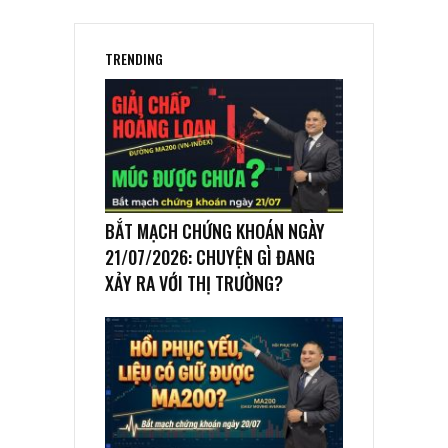
TRENDING
BẮT MẠCH CHỨNG KHOÁN NGÀY
21/07/2026: CHUYỆN GÌ ĐANG
XẢY RA VỚI THỊ TRƯỜNG?