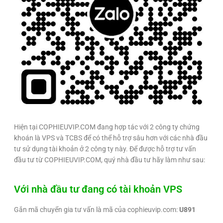
Hiện tại COPHIEUVIP.COM đang hợp tác với 2 công ty chứng
khoán là VPS và TCBS để có thể hỗ trợ sâu hơn với các nhà đầu
tư sử dụng tài khoản ở 2 công ty này. Để được hỗ trợ tư vấn
đầu tư từ COPHIEUVIP.COM, quý nhà đầu tư hãy làm như sau:
Với nhà đầu tư đang có tài khoản VPS
Gắn mã chuyển gia tư vấn là mã của cophieuvip.com:
U891