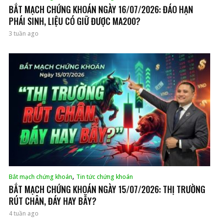
BẮT MẠCH CHỨNG KHOÁN NGÀY 16/07/2026: ĐÁO HẠN
PHÁI SINH, LIỆU CÓ GIỮ ĐƯỢC MA200?
3 tuần ago
,
Bắt mạch chứng khoán
Tin tức chứng khoán
BẮT MẠCH CHỨNG KHOÁN NGÀY 15/07/2026: THỊ TRƯỜNG
RÚT CHÂN, ĐÁY HAY BẪY?
4 tuần ago