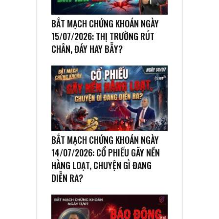
BẮT MẠCH CHỨNG KHOÁN NGÀY
15/07/2026: THỊ TRƯỜNG RÚT
CHÂN, ĐÁY HAY BẪY?
BẮT MẠCH CHỨNG KHOÁN NGÀY
14/07/2026: CỔ PHIẾU GÃY NỀN
HÀNG LOẠT, CHUYỆN GÌ ĐANG
DIỄN RA?