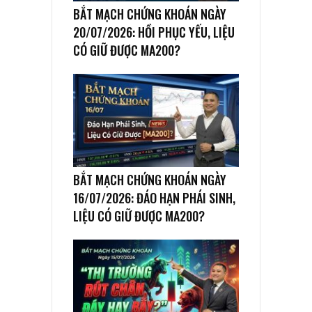
BẮT MẠCH CHỨNG KHOÁN NGÀY
20/07/2026: HỒI PHỤC YẾU, LIỆU
CÓ GIỮ ĐƯỢC MA200?
BẮT MẠCH CHỨNG KHOÁN NGÀY
16/07/2026: ĐÁO HẠN PHÁI SINH,
LIỆU CÓ GIỮ ĐƯỢC MA200?