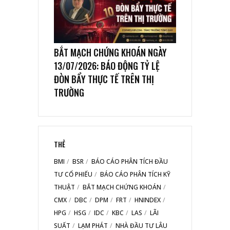
BẮT MẠCH CHỨNG KHOÁN NGÀY
13/07/2026: BÁO ĐỘNG TỶ LỆ
ĐÒN BẨY THỰC TẾ TRÊN THỊ
TRƯỜNG
THẺ
BMI
BSR
BÁO CÁO PHÂN TÍCH ĐẦU
TƯ CỔ PHIẾU
BÁO CÁO PHÂN TÍCH KỸ
THUẬT
BẮT MẠCH CHỨNG KHOÁN
CMX
DBC
DPM
FRT
HNINDEX
HPG
HSG
IDC
KBC
LAS
LÃI
SUẤT
LẠM PHÁT
NHÀ ĐẦU TƯ LÂU