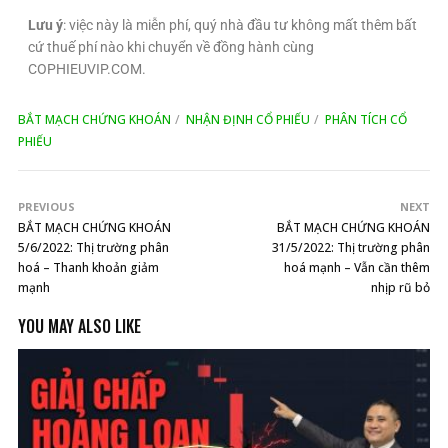
Lưu ý
: việc này là miễn phí, quý nhà đầu tư không mất thêm bất
cứ thuế phí nào khi chuyển về đồng hành cùng
COPHIEUVIP.COM.
BẮT MẠCH CHỨNG KHOÁN
NHẬN ĐỊNH CỔ PHIẾU
PHÂN TÍCH CỔ
PHIẾU
PREVIOUS
NEXT
BẮT MẠCH CHỨNG KHOÁN
BẮT MẠCH CHỨNG KHOÁN
5/6/2022: Thị trường phân
31/5/2022: Thị trường phân
hoá – Thanh khoản giảm
hoá mạnh – Vẫn cần thêm
mạnh
nhịp rũ bỏ
YOU MAY ALSO LIKE