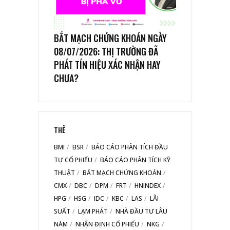
BẮT MẠCH CHỨNG KHOÁN NGÀY
08/07/2026: THỊ TRƯỜNG ĐÃ
PHÁT TÍN HIỆU XÁC NHẬN HAY
CHƯA?
THẺ
BMI
BSR
BÁO CÁO PHÂN TÍCH ĐẦU
TƯ CỔ PHIẾU
BÁO CÁO PHÂN TÍCH KỸ
THUẬT
BẮT MẠCH CHỨNG KHOÁN
CMX
DBC
DPM
FRT
HNINDEX
HPG
HSG
IDC
KBC
LAS
LÃI
SUẤT
LẠM PHÁT
NHÀ ĐẦU TƯ LÂU
NĂM
NHẬN ĐỊNH CỔ PHIẾU
NKG