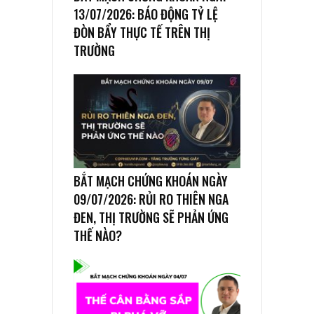
13/07/2026: BÁO ĐỘNG TỶ LỆ
ĐÒN BẨY THỰC TẾ TRÊN THỊ
TRƯỜNG
BẮT MẠCH CHỨNG KHOÁN NGÀY
09/07/2026: RỦI RO THIÊN NGA
ĐEN, THỊ TRƯỜNG SẼ PHẢN ỨNG
THẾ NÀO?