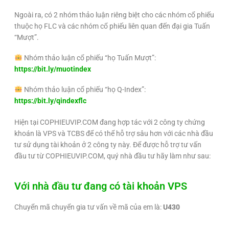
Ngoài ra, có 2 nhóm thảo luận riêng biệt cho các nhóm cổ phiếu
thuộc họ FLC và các nhóm cổ phiếu liên quan đến đại gia Tuấn
“Mượt”.
Nhóm thảo
luận
cổ phiếu “họ Tuấn Mượt”:
https://bit.ly/muotindex
Nhóm thảo luận cổ phiếu “họ Q-Index”:
https://bit.ly/qindexflc
Hiện tại COPHIEUVIP.COM đang hợp tác với 2 công ty chứng
khoán là VPS và TCBS để có thể hỗ trợ sâu hơn với các nhà đầu
tư sử dụng tài khoản ở 2 công ty này. Để được hỗ trợ tư vấn
đầu tư từ COPHIEUVIP.COM, quý nhà đầu tư hãy làm như sau:
Với nhà đầu tư đang có tài khoản VPS
Chuyển mã chuyển gia tư vấn về mã của em là:
U430