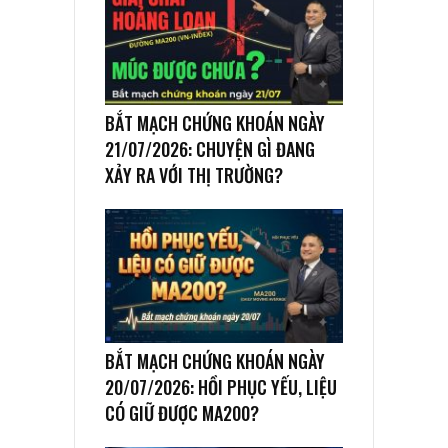
BẮT MẠCH CHỨNG KHOÁN NGÀY
21/07/2026: CHUYỆN GÌ ĐANG
XẢY RA VỚI THỊ TRƯỜNG?
BẮT MẠCH CHỨNG KHOÁN NGÀY
20/07/2026: HỒI PHỤC YẾU, LIỆU
CÓ GIỮ ĐƯỢC MA200?