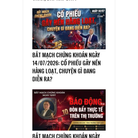
BẮT MẠCH CHỨNG KHOÁN NGÀY
14/07/2026: CỔ PHIẾU GÃY NỀN
HÀNG LOẠT, CHUYỆN GÌ ĐANG
DIỄN RA?
BẮT MẠCH CHỨNG KHOÁN NGÀY