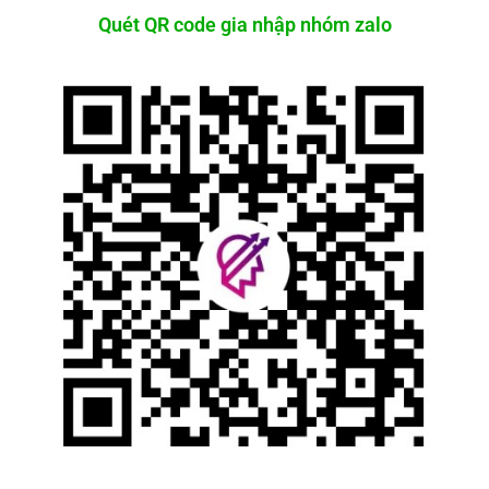
Quét QR code gia nhập nhóm zalo