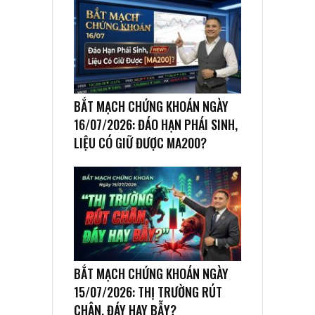
BẮT MẠCH CHỨNG KHOÁN NGÀY
16/07/2026: ĐÁO HẠN PHÁI SINH,
LIỆU CÓ GIỮ ĐƯỢC MA200?
BẮT MẠCH CHỨNG KHOÁN NGÀY
15/07/2026: THỊ TRƯỜNG RÚT
CHÂN, ĐÁY HAY BẪY?